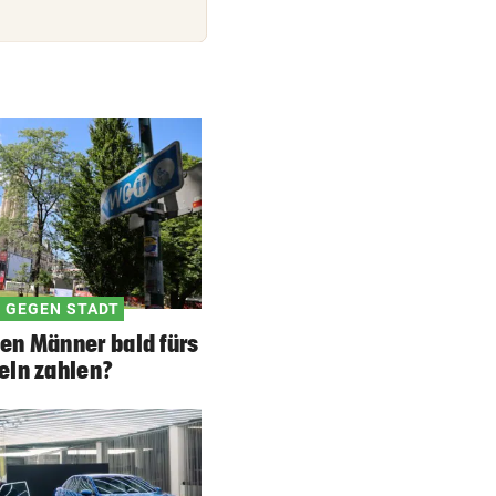
„STOPPLICHT“-KOLUMNE
Wie Schoitl und Gneisser im
„Kaisermühlen Blues“
SHOWDOWN IM ORF
Weißmann-Prozess startet 
der Direktorenwahl
WOLLTEN „CHILLEN“
In Gartenhütte eingebrochen
Teenies (14) gefasst
 GEGEN STADT
en Männer bald fürs
eln zahlen?