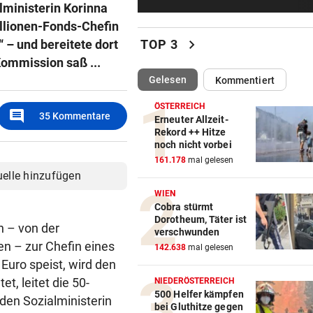
lministerin Korinna
60 Alarme zu Waldbränden i
einer Woche
illionen-Fonds-Chefin
chevron_right
 – und bereitete dort
TOP 3
NAMEN VERWECHSELT
Kommission saß ...
Frau bekam in Italien falsch
(ausgewählt)
Gelesen
Kommentiert
Embryo eingesetzt
ÖSTERREICH
comment
35
Kommentare
DREIMAL SO VIELE KÜHE
Erneuter Allzeit-
Rekord ++ Hitze
Dürre bringt jetzt auch
noch nicht vorbei
Schlachthöfe ans Limit
161.178
mal gelesen
uelle hinzufügen
STATT SCHACHGENIE
WIEN
András Baka soll neuer Präs
Cobra stürmt
Ungarns werden
Dorotheum, Täter ist
 – von der
verschwunden
en – zur Chefin eines
AUFSTEIGER WILL DUO
142.638
mal gelesen
Euro speist, wird den
Transfer-Hammer um gleich
ÖFB-Teamspieler?
t, leitet die 50-
NIEDERÖSTERREICH
500 Helfer kämpfen
den Sozialministerin
bei Gluthitze gegen
SCHWERE KOLLISIONEN