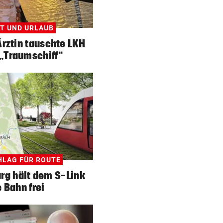
IT UND URLAUB
Ärztin tauschte LKH
„Traumschiff“
LAG FÜR ROUTE
rg hält dem S-Link
e Bahn frei