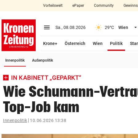
Vorteilswelt
ePaper
Community
Gewinns
close
Schließen
menu
Menü aufklappen
Sa., 08.08.2026
29°C
Wien
Abonnieren
(ausge
Krone+
Österreich
Wien
Politik
Star
account_circle
arrow_right
Anmelden
(ausgewählt)
Innenpolitik
Außenpolitik
pin_drop
arrow_right
Bundesland auswäh
Wien
IN KABINETT „GEPARKT“
bookmark
Merkliste
Wie Schumann-Vertra
Top-Job kam
Suchbegriff
search
eingeben
Innenpolitik
10.06.2026 13:38