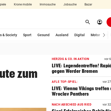
piele
Krone mobile
Immosuche
Jobsuche
Bazar
search
account_circle
Menü aufklappen
Suchen
wählt)
s & Society
Sport
Gesund
Ausland
Digital
Motor
Wir
len
HERZOG & CO. IN AKTION
vor 
LIVE: Legendentreffen! Rapi
ute zum
gegen Werder Bremen
AFLE TOP-SPIEL:
vor 2
LIVE: Vienna Vikings treffen 
Wroclav Panthers
NACH ABSCHIED AUS RIED
vor 3