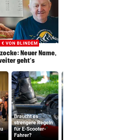
3 € VON BLINDEM
bzocke: Neuer Name,
eiter geht‘s
Braucht es
Waldbrände im
strengere Regeln
Lungau: Kampf
Dürre bringt
zu
für E-Scooter-
mit Heli und
auch Schla
Fahrer?
Motorsäge
ans Limit