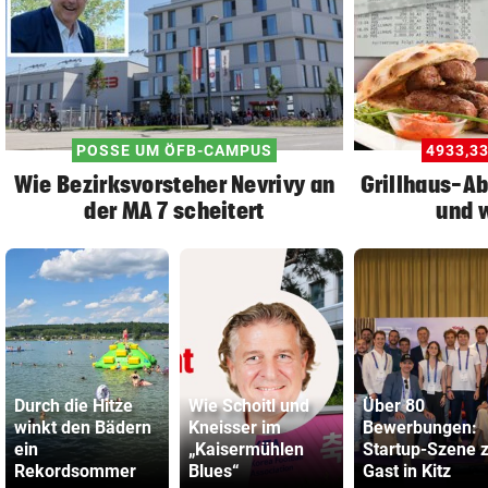
POSSE UM ÖFB-CAMPUS
4933,3
Wie Bezirksvorsteher Nevrivy an
Grillhaus-A
der MA 7 scheitert
und w
Durch die Hitze
Wie Schoitl und
Über 80
winkt den Bädern
Kneisser im
Bewerbungen:
ein
„Kaisermühlen
Startup-Szene 
Rekordsommer
Blues“
Gast in Kitz