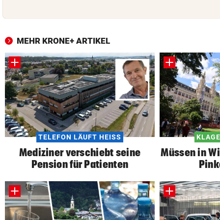
MEHR KRONE+ ARTIKEL
TELEFON LÄUFT HEISS
KLAGE
Mediziner verschiebt seine
Müssen in Wi
Pension für Patienten
Pink