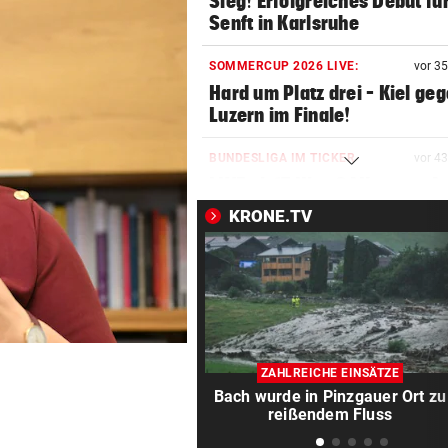
Sieg! Erfolgreiches Debüt fü
Senft in Karlsruhe
SOMMERCUP 2026 LIVE:
vor 3
Hard um Platz drei – Kiel ge
Luzern im Finale!
BUNDESLIGA IM TICKER
vor 4
LIVE ab 17 Uhr: GAK gegen Au
Lustenau
KRONE.TV
ALLES WAR KLAR, DANN
vor 5
Überraschende Gründe: Tran
Drama um Ilzer-Ass!
GERICHTSENTSCHEIDUNG
ÖAMTC nicht gerufen: 130 Eu
ZAHLREICHE EINSÄTZE
Strafe für Lenker
Bach wurde in Pinzgauer Ort zu
reißendem Fluss
NACH ARBEIT IM EINSATZ