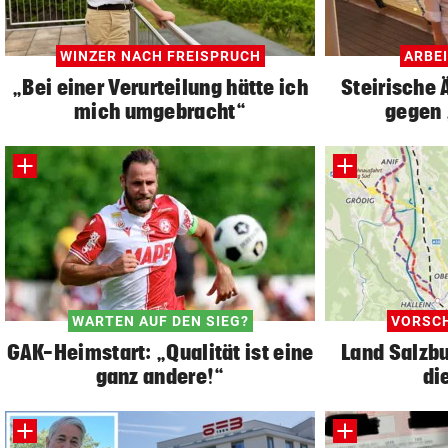
WINZER NACH FREISPRUCH
ARBE
„Bei einer Verurteilung hätte ich
Steirische 
mich umgebracht“
gegen 
WARTEN AUF DEN SIEG?
VORSCH
GAK-Heimstart: „Qualität ist eine
Land Salzbu
ganz andere!“
di