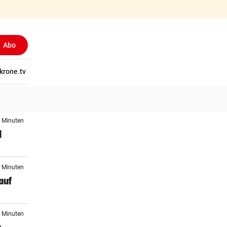
Abo
tschaft
krone.tv
Wissen
Gericht
Kolumnen
Freizeit
Reise
Ti
6 Minuten
d
7 Minuten
auf
2 Minuten