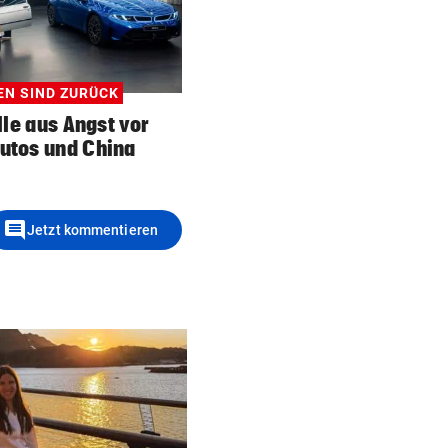
EN SIND ZURÜCK
le aus Angst vor
autos und China
comment
Jetzt kommentieren