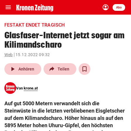
menu
account_circle
Navigation
Anmelden
Abo
close
Schließen
ein-/ausklappen
FESTAKT ENDET TRAGISCH
Abonnieren
Glasfaser-Internet jetzt sogar am
Kilimandscharo
account_circle
arrow_right
Anmelden
Web
15.12.2022 09:32
pin_drop
arrow_right
Bundesland auswäh
Wien
play_arrow
Anhören
Teilen
bookmark
Merkliste
Von
krone.at
Suchbegriff
search
Auf gut 5000 Metern verwandelt sich die
eingeben
Steinwüste in die letzten verbliebenen Eisgletscher
auf dem Kilimandscharo. Höher hinaus als auf den
5895 Meter hohen Uhuru-Gipfel, den höchsten