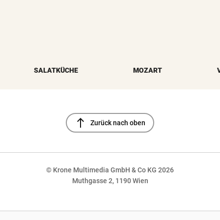
SALATKÜCHE
MOZART
north
Zurück nach oben
© Krone Multimedia GmbH & Co KG 2026
Muthgasse 2, 1190 Wien
NaN%