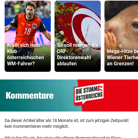
Krallt sich Italo-
So soll morgen die
Klub
ORF-
Mega-Hitze br
österreichischen
Direktorenwahl
Wiener Tierh
WM-Fahrer?
ablaufen
an Grenzen!
Da dieser Artikel älter als 18 Monate ist, ist zum jetzigen Zeitpunkt
kein Kommentieren mehr möglich.
Wir laden Sie ein, bei einer aktuelleren themenrelevanten Story