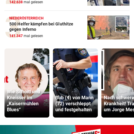
142.638
mal gelesen
NIEDERÖSTERREICH
500 Helfer kämpfen bei Gluthitze
gegen Inferno
141.347
mal gelesen
Wie Schoitl und
Kneisser im
Bub (4) von Mann
Nach schwere
„Kaisermühlen
(72) verschleppt
Krankheit! Tr
Blues“
und festgehalten
um Jorge Mes