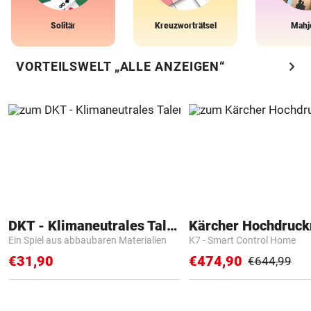
Solitär
Kreuzworträtsel
Mahj
chevron_right
VORTEILSWELT „ALLE ANZEIGEN“
DKT - Klimaneutrales Talent
Kärcher Hochdruck
Ein Spiel aus abbaubaren Materialien
K7 - Smart Control Home
€31,90
€474,90
€644,99