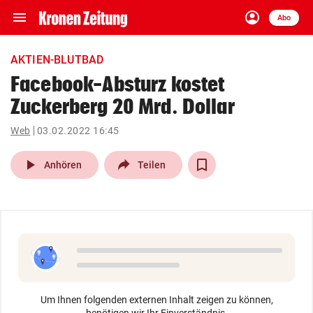
menu
account_circle
Navigation
Anmelden
Abo
close
Schließen
ein-/ausklappen
AKTIEN-BLUTBAD
Abonnieren
Facebook-Absturz kostet
Zuckerberg 20 Mrd. Dollar
account_circle
arrow_right
Anmelden
Web
03.02.2022 16:45
pin_drop
arrow_right
Bundesland auswäh
Wien
play_arrow
Anhören
Teilen
bookmark
Merkliste
Suchbegriff
search
eingeben
Um Ihnen folgenden externen Inhalt zeigen zu können,