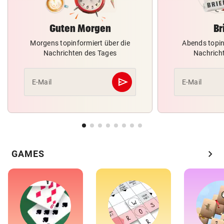
Guten Morgen
Br
Morgens topinformiert über die
Abends topin
Nachrichten des Tages
Nachrich
send
E-Mail
E-Mail
Abschicken
chevron_right
GAMES