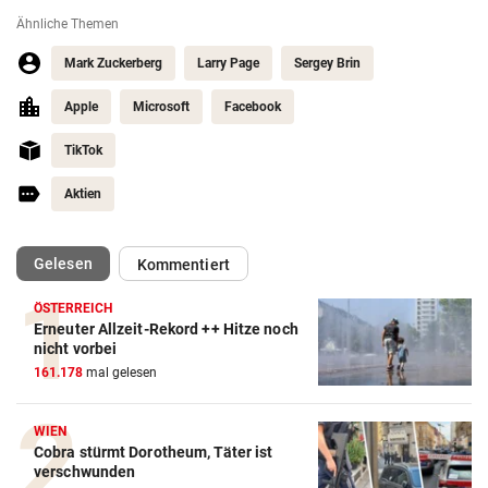
Ähnliche Themen
Mark Zuckerberg
Larry Page
Sergey Brin
Apple
Microsoft
Facebook
TikTok
Aktien
(ausgewählt)
Gelesen
Kommentiert
ÖSTERREICH
Erneuter Allzeit-Rekord ++ Hitze noch
nicht vorbei
161.178
mal gelesen
WIEN
Cobra stürmt Dorotheum, Täter ist
verschwunden