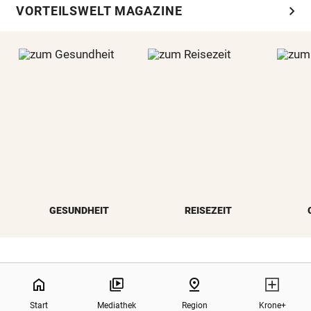
chevron_right
VORTEILSWELT MAGAZINE
GESUNDHEIT
REISEZEIT
NaN%
north
home
pin_drop
Zurück nach oben
Start
Mediathek
Region
Krone+