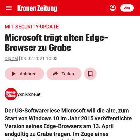
menu
account_circle
Navigation
Anmelden
Abo
close
Schließen
ein-/ausklappen
MIT SECURITY-UPDATE
Abonnieren
Microsoft trägt alten Edge-
Browser zu Grabe
account_circle
arrow_right
Anmelden
Digital
08.02.2021 10:03
pin_drop
arrow_right
Bundesland auswäh
Wien
play_arrow
Anhören
Teilen
bookmark
Merkliste
Von
krone.at
Suchbegriff
search
Der US-Softwareriese Microsoft will die alte, zum
eingeben
Start von Windows 10 im Jahr 2015 veröffentlichte
Version seines Edge-Browsers am 13. April
endgültig zu Grabe tragen. Im Zuge eines