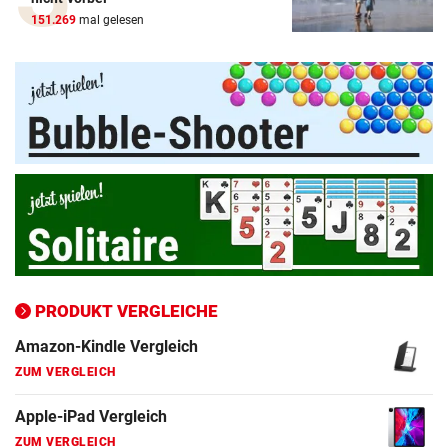
151.269
mal gelesen
Amazon-Kindle Vergleich
ZUM VERGLEICH
Apple-iPad Vergleich
ZUM VERGLEICH
Apple-iPhone Vergleich
ZUM VERGLEICH
PRODUKT VERGLEICHE
Apple Macbook Vergleich
ZUM VERGLEICH
Bluetooth Lautsprecher Vergleich
ZUM VERGLEICH