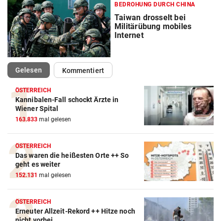
BEDROHUNG DURCH CHINA
Taiwan drosselt bei
Militärübung mobiles
Internet
(ausgewählt)
Gelesen
Kommentiert
ÖSTERREICH
Kannibalen-Fall schockt Ärzte in
Wiener Spital
163.833
mal gelesen
ÖSTERREICH
Das waren die heißesten Orte ++ So
geht es weiter
152.131
mal gelesen
ÖSTERREICH
Erneuter Allzeit-Rekord ++ Hitze noch
nicht vorbei