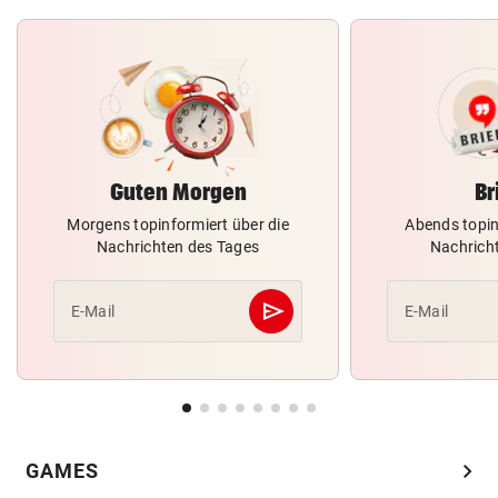
Guten Morgen
Br
Morgens topinformiert über die
Abends topin
Nachrichten des Tages
Nachrich
send
E-Mail
E-Mail
Abschicken
chevron_right
GAMES