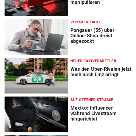
manipulieren
VORAB BEZAHLT
Pongauer (55) über
Online-Shop dreist
abgezockt
NEUER TAXIVERMITTLER
Was den Uber-Rivalen jetzt
auch nach Linz bringt
AUF OFFENER STRASSE
Mexiko: Influencer
während Livestream
hingerichtet