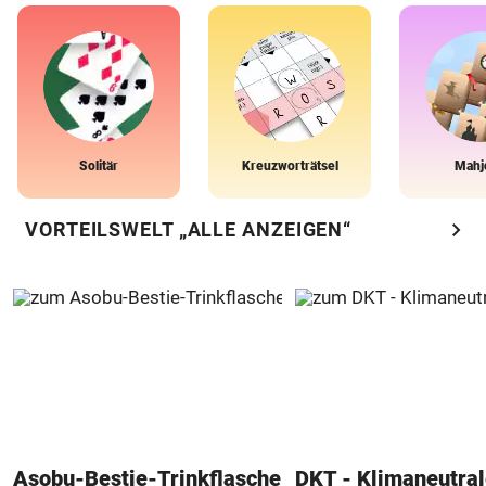
Solitär
Kreuzworträtsel
Mahj
chevron_right
VORTEILSWELT „ALLE ANZEIGEN“
Asobu-Bestie-Trinkflasche