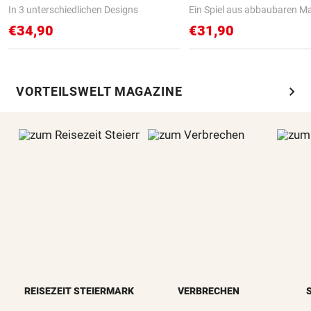
In 3 unterschiedlichen Designs
Ein Spiel aus abbaubaren Ma
€34,90
€31,90
chevron_right
VORTEILSWELT MAGAZINE
REISEZEIT STEIERMARK
VERBRECHEN