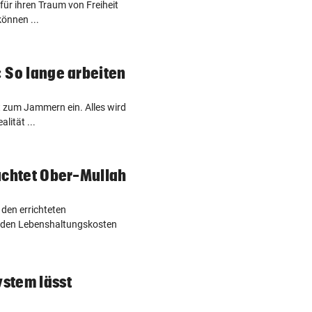
 für ihren Traum von Freiheit
önnen ...
r: So lange arbeiten
dt zum Jammern ein. Alles wird
lität ...
Flüchtet Ober-Mullah
 den errichteten
nden Lebenshaltungskosten
ystem lässt
“