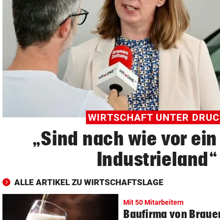
© Krone Multimedia GmbH & Co KG 2026
Muthgasse 2, 1190 Wien
WIRTSCHAFT UNTER DRU
„Sind nach wie vor ein
Industrieland“
ALLE ARTIKEL ZU WIRTSCHAFTSLAGE
Mit 50 Mitarbeitern
Baufirma von Brauer