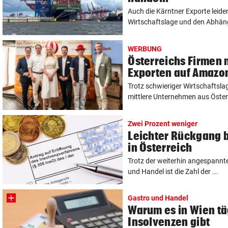
Auch die Kärntner Exporte leide
Wirtschaftslage und den Abhängig
WERBUNG
Österreichs Firmen 
Exporten auf Amazo
Trotz schwieriger Wirtschaftslag
mittlere Unternehmen aus Österr
Zwei Prozent weniger
Leichter Rückgang b
in Österreich
Trotz der weiterhin angespannte
und Handel ist die Zahl der ...
Gastro und Handel
Warum es in Wien tä
Insolvenzen gibt