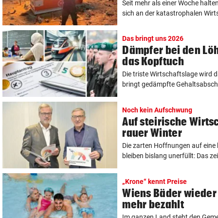
Seit mehr als einer Woche halten
sich an der katastrophalen Wirts
Das bringt uns 2026
Dämpfer bei den Lö
das Kopftuch
Die triste Wirtschaftslage wird 
bringt gedämpfte Gehaltsabschlü
Noch kein Aufschwung
Auf steirische Wirts
rauer Winter
Die zarten Hoffnungen auf eine
bleiben bislang unerfüllt: Das ze
„Krone“ kennt Preise
Wiens Bäder wieder 
mehr bezahlt
Im ganzen Land steht den Gemei