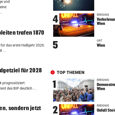
age und
FRAGE DES TAGES
vor ein
eine
Braucht es strengere Regeln
..
E-Scooter-Fahrer?
EREIGNIS
4
Verkehrsun
Wien
„KI LÄSST GRÜSSEN“
vor ein
leiten trafen 1870
Fans lästern über Bikini-Fot
von Carmen Geiss
ORT
5
Wien
 für das erste Halbjahr 2026:
AM HELLLICHTEN TAG
vor 
8 ...
Mann soll 33-Jährige in Wie
vergewaltigt haben
dgetziel für 2028
TOP THEMEN
ZU SAISONSTART ZURÜCK?
vor 
Lamparter meldet sich läche
EREIGNIS
1
k prognostiziert:
Demonstrat
aus der Klinik
ent des BIP deutlich ...
Wien
RUSSISCHE LUFTANGRIFFE
vor 
Kiew schutzlos: Bub (3) und
EREIGNIS
2
en, sondern jetzt
Großeltern getötet
Unfall Ste