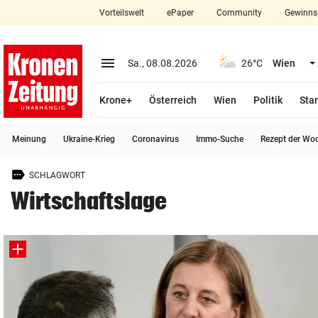
Vorteilswelt
ePaper
Community
Gewinns
close
Schließen
menu
Menü aufklappen
Sa., 08.08.2026
26°C
Wien
Abonnieren
Krone+
Österreich
Wien
Politik
Star
account_circle
arrow_right
Anmelden
Meinung
Ukraine-Krieg
Coronavirus
Immo-Suche
Rezept der Wo
pin_drop
arrow_right
Bundesland auswäh
Wien
SCHLAGWORT
bookmark
Merkliste
Wirtschaftslage
Suchbegriff
search
eingeben