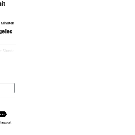
mit
5 Minuten
geles
er Stunde
er Stunde
anek
er Stunde
 GAK
lagwort
er Stunde