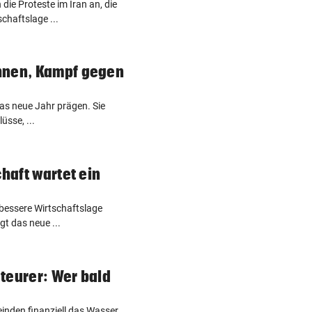
 die Proteste im Iran an, die
chaftslage ...
hnen, Kampf gegen
das neue Jahr prägen. Sie
sse, ...
chaft wartet ein
 bessere Wirtschaftslage
igt das neue ...
teurer: Wer bald
nden finanziell das Wasser