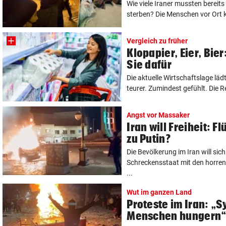
Wie viele Iraner mussten bereits
sterben? Die Menschen vor Ort k
Vergleich zu früher
Klopapier, Eier, Bie
Sie dafür
Die aktuelle Wirtschaftslage lä
teurer. Zumindest gefühlt. Die Rea
Angst vor Massaker
Iran will Freiheit: 
zu Putin?
Die Bevölkerung im Iran will sich
Schreckensstaat mit den horre
...
Wut im ganzen Land
Proteste im Iran: „S
Menschen hungern