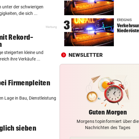
n unter der schwierigen
TELEFON LÄUFT HEISS
vor 
keiten, die sich ...
Mediziner verschiebt seine
EREIGNIS
3
Pension für Patienten
Verkehrsun
Werbung
Niederöste
„ERSCHRECKENDE SZENEN“
vor 
mit Rekord-
Brand am Gardasee: Hotel
n
geräumt, Urlauber fliehen
e steigerten kleine und
NEWSLETTER
eich ihre Verkäufe ...
ACHT KILO TNT IM BODEN
vor 
Schon wieder Sprengstoff in
beliebtem See gefunden
ei Firmenpleiten
n Lage in Bau, Dienstleistung
Guten Morgen
Morgens topinformiert über die
glich sieben
Nachrichten des Tages