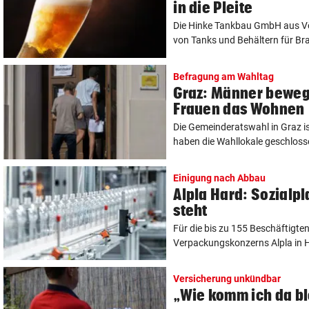
in die Pleite
Die Hinke Tankbau GmbH aus Vö
von Tanks und Behältern für Brau
Befragung am Wahltag
Graz: Männer bewegt
Frauen das Wohnen
Die Gemeinderatswahl in Graz is
haben die Wahllokale geschlossen
Einigung nach Abbau
Alpla Hard: Sozialp
steht
Für die bis zu 155 Beschäftigte
Verpackungskonzerns Alpla in Ha
Versicherung unkündbar
„Wie komm ich da bl