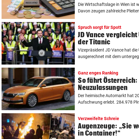
Die Wirtschaftslage in Wien ist
Davon zeugen zahlreiche Pleiten
Spruch sorgt für Spott
JD Vance vergleicht
der Titanic
Vizepräsident JD Vance hat die 
ausgerechnet mit dem untergega
Ganz enges Ranking
So fährt Österreich:
Neuzulassungen
Der heimische Automarkt hat 20
Aufschwung erlebt. 284.978 Pkw
Verzweifelte Schreie
Augenzeuge: „Sie w
in Container!“