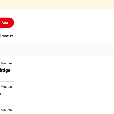
Abo
tschaft
krone.tv
Wissen
Gericht
Kolumnen
Freizeit
Reise
Ti
6 Minuten
htige
7 Minuten
o
8 Minuten