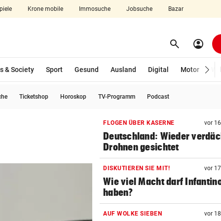
piele
Krone mobile
Immosuche
Jobsuche
Bazar
search
account_circle
Menü aufklappen
Suchen
s & Society
Sport
Gesund
Ausland
Digital
Motor
Wir
che
Ticketshop
Horoskop
TV-Programm
Podcast
len
FLOGEN ÜBER KASERNE
vor 1
Deutschland: Wieder verdäc
Drohnen gesichtet
DISKUTIEREN SIE MIT!
vor 1
Wie viel Macht darf Infantin
haben?
AUF WOLKE SIEBEN
vor 1