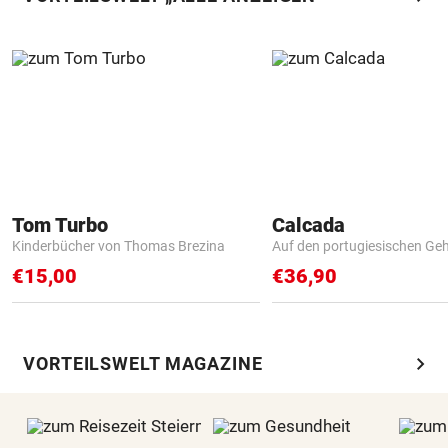
Tom Turbo
Calcada
Kinderbücher von Thomas Brezina
Auf den portugiesischen G
€15,00
€36,90
chevron_right
VORTEILSWELT MAGAZINE