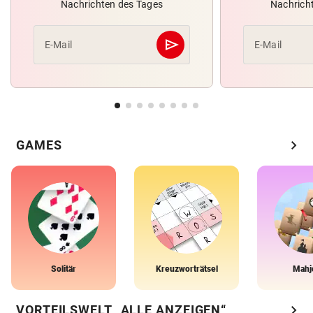
Nachrichten des Tages
Nachrich
send
E-Mail
E-Mail
Abschicken
chevron_right
GAMES
Solitär
Kreuzworträtsel
Mahj
chevron_right
VORTEILSWELT „ALLE ANZEIGEN“