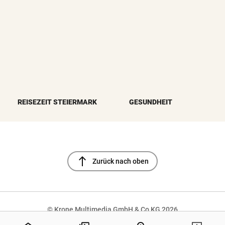
REISEZEIT STEIERMARK
GESUNDHEIT
north
Zurück nach oben
© Krone Multimedia GmbH & Co KG 2026
Muthgasse 2, 1190 Wien