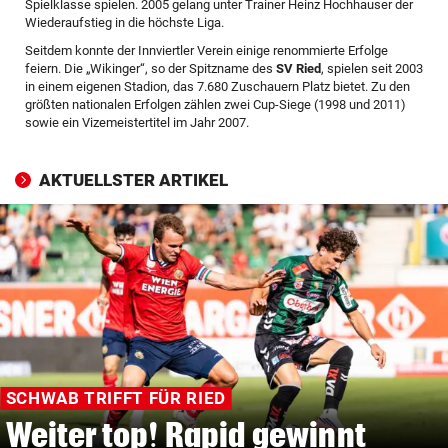
Spielklasse spielen. 2005 gelang unter Trainer Heinz Hochhauser der
© Krone Multimedia GmbH & Co KG 2026
Wiederaufstieg in die höchste Liga.
Muthgasse 2, 1190 Wien
Seitdem konnte der Innviertler Verein einige renommierte Erfolge
feiern. Die „Wikinger“, so der Spitzname des
SV Ried
, spielen seit 2003
in einem eigenen Stadion, das 7.680 Zuschauern Platz bietet. Zu den
größten nationalen Erfolgen zählen zwei Cup-Siege (1998 und 2011)
sowie ein Vizemeistertitel im Jahr 2007.
AKTUELLSTER ARTIKEL
SCHWAB TRIFFT FÜR RIED
Weiter top! Rapid gewinnt