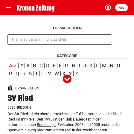
menu
account_circle
Navigation
Anmelden
Abo
close
Schließen
ein-/ausklappen
Aufklappen
THEMA SUCHEN
Abonnieren
(Pflichtfeld)
account_circle
arrow_right
Anmelden
KATEGORIE
pin_drop
arrow_right
Bundesland auswäh
Wien
(ausgewählt)
A-Z
#
A
B
C
D
E
F
G
H
I
J
K
L
M
N
O
P
Q
R
S
T
U
V
W
X
Y
Z
Alle
Person
Ort
Schlagwort
Organisation
(ausgewählt)
bookmark
Merkliste
ORGANISATION
Produkt
Ereignis
SV Ried
Suchbegriff
search
BESCHREIBUNG
eingeben
Der
SV Ried
ist ein oberösterreichischer Fußballverein aus der Stadt
Ried im Innkreis
. Seit 1995 ist der Klub Dauergast in der
österreichischen
Bundesliga
. Zwischen 2003 und 2005 musste die
Sportvereinigung Ried zum ersten Mal in der zweithöchsten