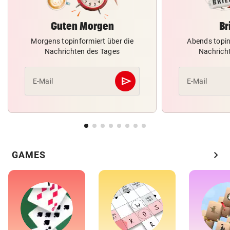
Guten Morgen
Br
Morgens topinformiert über die
Abends topin
Nachrichten des Tages
Nachrich
send
E-Mail
E-Mail
Abschicken
chevron_right
GAMES