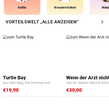
Solitär
Kreuzworträtsel
Mahj
chevron_right
VORTEILSWELT „ALLE ANZEIGEN“
Turtle Bay
Aus dem Weg, hier kommen wir!
Von Dr. Sabine Viktoria Schn
€19,90
€30,00