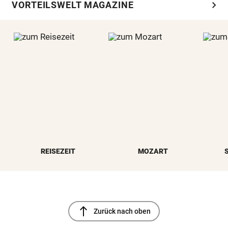
chevron_right
VORTEILSWELT MAGAZINE
REISEZEIT
MOZART
north
Zurück nach oben