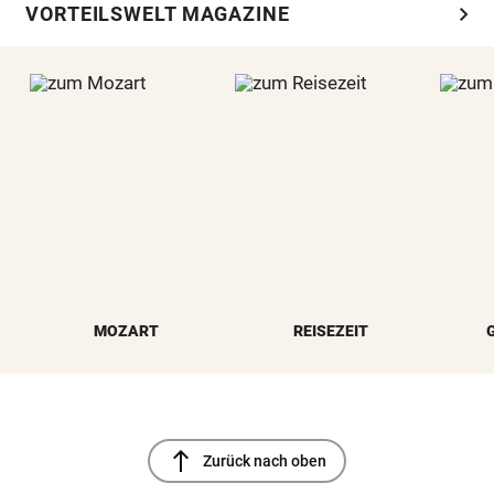
chevron_right
VORTEILSWELT MAGAZINE
MOZART
REISEZEIT
north
Zurück nach oben