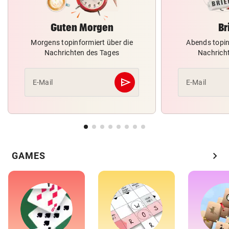
Guten Morgen
Br
Morgens topinformiert über die
Abends topin
Nachrichten des Tages
Nachrich
send
E-Mail
E-Mail
Abschicken
chevron_right
GAMES