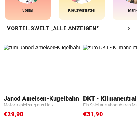
Solitär
Kreuzworträtsel
Mahj
chevron_right
VORTEILSWELT „ALLE ANZEIGEN“
Janod Ameisen-Kugelbahn
Motorikspielzeug aus Holz
Ein Spiel aus abbaubaren Ma
€29,90
€31,90