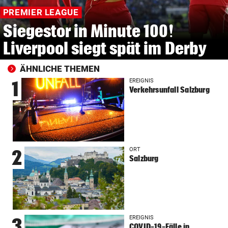
PREMIER LEAGUE
Siegestor in Minute 100!
Liverpool siegt spät im Derby
ÄHNLICHE THEMEN
EREIGNIS
1
Verkehrsunfall Salzburg
ORT
2
Salzburg
EREIGNIS
3
COVID-19-Fälle in