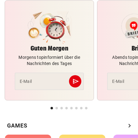
Guten Morgen
Br
Morgens topinformiert über die
Abends topin
Nachrichten des Tages
Nachrich
send
E-Mail
E-Mail
Abschicken
chevron_right
GAMES