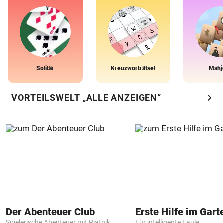
Solitär
Kreuzworträtsel
Mahj
chevron_right
VORTEILSWELT „ALLE ANZEIGEN“
Der Abenteuer Club
Erste Hilfe im Gart
Spielerische Abenteuer mit Piatnik
Für intelligente Faule