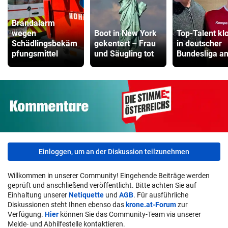
Brandalarm
wegen
Boot in New York
Top-Talent kl
Schädlingsbekäm
gekentert – Frau
in deutscher
pfungsmittel
und Säugling tot
Bundesliga a
Einloggen, um an der Diskussion teilzunehmen
Willkommen in unserer Community! Eingehende Beiträge werden
geprüft und anschließend veröffentlicht. Bitte achten Sie auf
Einhaltung unserer
Netiquette
und
AGB
. Für ausführliche
Diskussionen steht Ihnen ebenso das
krone.at-Forum
zur
Verfügung.
Hier
können Sie das Community-Team via unserer
Melde- und Abhilfestelle kontaktieren.