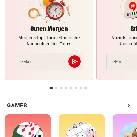
Guten Morgen
Br
Morgens topinformiert über die
Abends topin
Nachrichten des Tages
Nachrich
send
E-Mail
E-Mail
Abschicken
chevron_right
GAMES