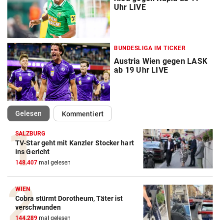
Uhr LIVE
BUNDESLIGA IM TICKER
Austria Wien gegen LASK
ab 19 Uhr LIVE
(ausgewählt)
Gelesen
Kommentiert
SALZBURG
TV-Star geht mit Kanzler Stocker hart
ins Gericht
148.407
mal gelesen
WIEN
Cobra stürmt Dorotheum, Täter ist
verschwunden
144.289
mal gelesen