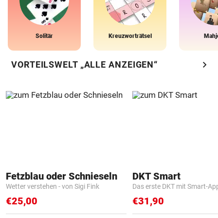
Solitär
Kreuzworträtsel
Mahj
chevron_right
VORTEILSWELT „ALLE ANZEIGEN“
Fetzblau oder Schnieseln
DKT Smart
Wetter verstehen - von Sigi Fink
Das erste DKT mit Smart-Ap
€25,00
€31,90