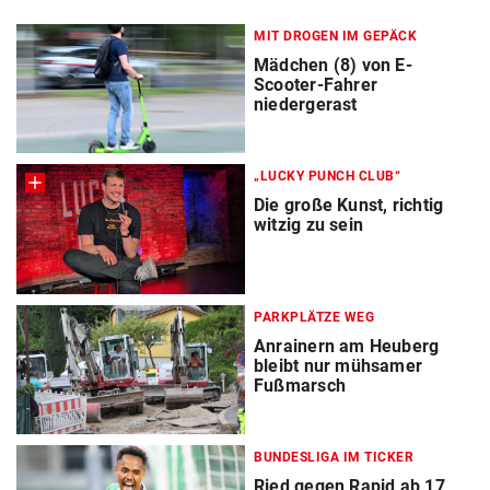
MIT DROGEN IM GEPÄCK
Mädchen (8) von E-
Scooter-Fahrer
niedergerast
„LUCKY PUNCH CLUB“
Die große Kunst, richtig
witzig zu sein
PARKPLÄTZE WEG
Anrainern am Heuberg
bleibt nur mühsamer
Fußmarsch
BUNDESLIGA IM TICKER
Ried gegen Rapid ab 17