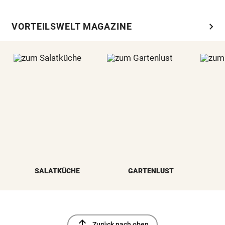
chevron_right
VORTEILSWELT MAGAZINE
SALATKÜCHE
GARTENLUST
north
Zurück nach oben