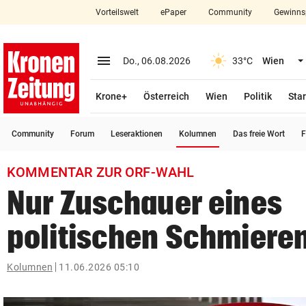
Vorteilswelt
ePaper
Community
Gewinns
close
Schließen
menu
Menü aufklappen
Do., 06.08.2026
33°C
Wien
Abonnieren
Krone+
Österreich
Wien
Politik
Star
account_circle
arrow_right
Anmelden
(ausgewählt)
Community
Forum
Leseraktionen
Kolumnen
Das freie Wort
F
pin_drop
arrow_right
Bundesland auswäh
Wien
KOMMENTAR ZUR ORF-WAHL
bookmark
Merkliste
Nur Zuschauer eines
politischen Schmiere
Suchbegriff
search
eingeben
Kolumnen
11.06.2026 05:10