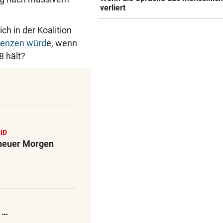
REKORDSOMMER IN Ö
verliert
Hitze, Brände, Unwetter:
Einsatzkräfte gefordert!
h in der Koalition
renzen würd
e, wenn
FITNESS-TEST BESTANDEN
8 hält?
Weißhaidinger kann an
Leichtathletik-EM teilnehme
11-JÄHRIGE MISSBRAUCHT
Vater lockte Vergewaltiger a
TikTok in Falle
ID
 neuer Morgen
 …