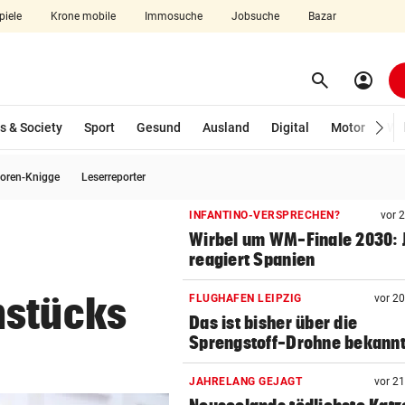
piele
Krone mobile
Immosuche
Jobsuche
Bazar
search
account_circle
Menü aufklappen
Suchen
s & Society
Sport
Gesund
Ausland
Digital
Motor
Wir
oren-Knigge
Leserreporter
len
INFANTINO-VERSPRECHEN?
vor 
Wirbel um WM-Finale 2030: J
reagiert Spanien
nstücks
FLUGHAFEN LEIPZIG
vor 2
Das ist bisher über die
Sprengstoff-Drohne bekann
JAHRELANG GEJAGT
vor 2