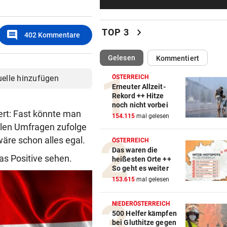
Unwetter: Trinkwasser in Tir
Ort verunreinigt!
chevron_right
TOP 3
comment
402
Kommentare
„WUT UND VERBITTERUNG“
vor 5
Lebenslange Haft nach Auto
(ausgewählt)
Gelesen
Kommentiert
Anschlag in München
uelle hinzufügen
ÖSTERREICH
RÜCKSCHLAG FÜR ÖSV-ASS
Erneuter Allzeit-
Rekord ++ Hitze
Sturz von Lamparter: Jetzt is
noch nicht vorbei
Diagnose da!
niert: Fast könnte man
154.115
mal gelesen
ellen Umfragen zufolge
IN BACHBETT GEFANGEN
wäre schon alles egal.
ÖSTERREICH
Notruf abgebrochen: Suche 
Das waren die
verletztem Wanderer
as Positive sehen.
heißesten Orte ++
So geht es weiter
ABREISE AUS SAALFELDEN
153.615
mal gelesen
RB-Star verabschiedet sich:
Rekorddeal steht bevor
NIEDERÖSTERREICH
500 Helfer kämpfen
bei Gluthitze gegen
EIN STÜRMER FEHLT