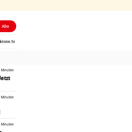
Abo
(ausgewählt)
tschaft
krone.tv
Wissen
Gericht
Kolumnen
Freizeit
Reise
Ti
2 Minuten
etzt
0 Minuten
t
1 Minuten