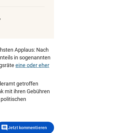
“
chsten Applaus: Nach
nteils in sogenannten
ngsräte
eine oder eher
leramt getroffen
nk mit ihren Gebühren
politischen
comment
Jetzt kommentieren