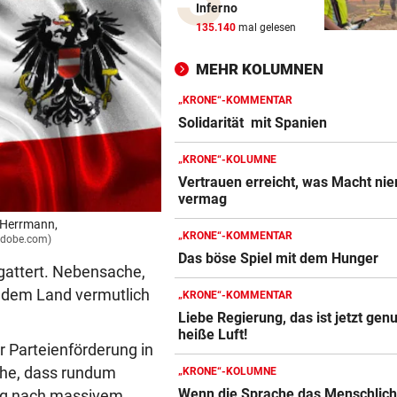
Inferno
Was die Austria heute in
135.140
mal gelesen
Rumänien erwartet
MEHR KOLUMNEN
EIN KLUB MACHT ERNST
Sabitzer heiß begehrt – wird
„KRONE“-KOMMENTAR
zum Knackpunkt?
Solidarität mit Spanien
„KRONE“-KOLUMNE
NÄCHSTE ABHÖR-AFFÄRE:
Vertrauen erreicht, was Macht ni
SPÖ und ÖVP wollen die Cau
vermag
Lederer aussitzen
 Herrmann,
„KRONE“-KOMMENTAR
.adobe.com)
OSV-DUO IN PARIS
Das böse Spiel mit dem Hunger
Knoll und Lotfi ziehen vom T
gattert. Nebensache,
ins EM-Finale ein
dem Land vermutlich
„KRONE“-KOMMENTAR
Liebe Regierung, das ist jetzt gen
PLUS FÜNF PROZENT
heiße Luft!
Goldpreis legte diese Woche
r Parteienförderung in
neuen Höhenflug hin
che, dass rundum
„KRONE“-KOLUMNE
Wenn die Sprache das Menschlic
ung nach massivem