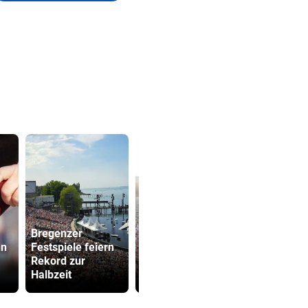
Bregenzer
Prominenz radelt
nn
Festspiele feiern
bei Hitze,
SPÖ und Ö
Rekord zur
Weltkärntner
wollen die
Halbzeit
vernetzen
Lederer au