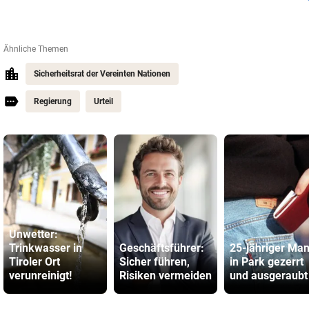
Ähnliche Themen
Sicherheitsrat der Vereinten Nationen
Regierung
Urteil
Unwetter:
Trinkwasser in
Geschäftsführer:
25-jähriger Ma
Tiroler Ort
Sicher führen,
in Park gezerrt
verunreinigt!
Risiken vermeiden
und ausgeraubt