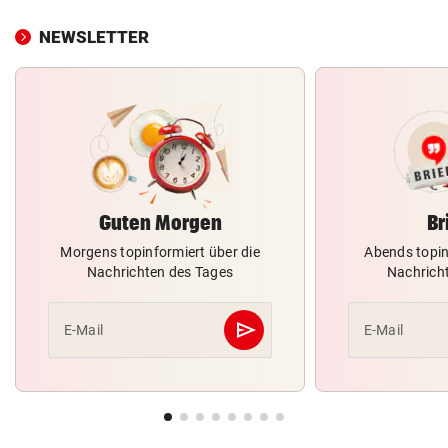
NEWSLETTER
Guten Morgen
Br
Morgens topinformiert über die
Abends topin
Nachrichten des Tages
Nachrich
send
E-Mail
E-Mail
Abschicken