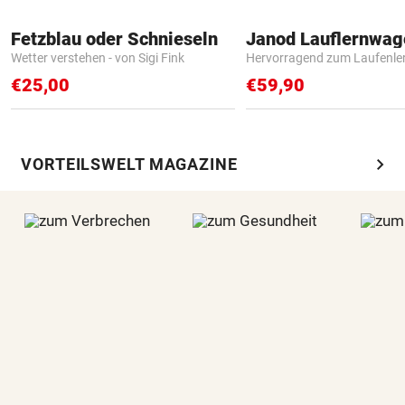
Fetzblau oder Schnieseln
Janod Lauflernwa
Wetter verstehen - von Sigi Fink
Hervorragend zum Laufenle
€25,00
€59,90
chevron_right
VORTEILSWELT MAGAZINE