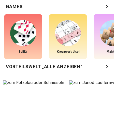
chevron_right
GAMES
Solitär
Kreuzworträtsel
Mahj
chevron_right
VORTEILSWELT „ALLE ANZEIGEN“