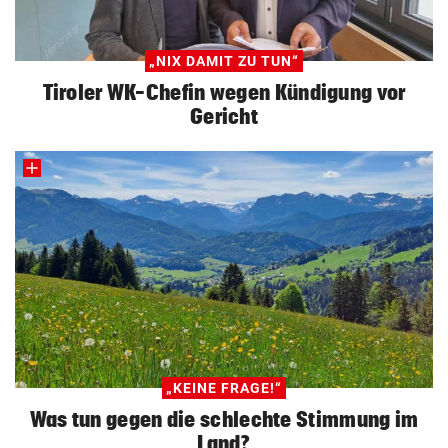
„NIX DAMIT ZU TUN“
Tiroler WK-Chefin wegen Kündigung vor
Gericht
„KEINE FRAGE!“
Was tun gegen die schlechte Stimmung im
Land?