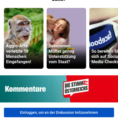
Aggro-Affe
Bekommen
verletzte 18
Mütter genug
So bereiten S
Menschen:
Unterstützung
sich auf Socia
Eingefangen!
vom Staat?
Media-Checks
Einloggen, um an der Diskussion teilzunehmen