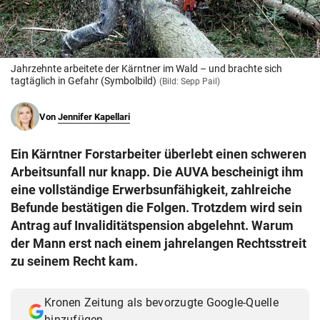
© Krone Multimedia GmbH & Co KG 2026
Muthgasse 2, 1190 Wien
Jahrzehnte arbeitete der Kärntner im Wald – und brachte sich
tagtäglich in Gefahr (Symbolbild)
(Bild: Sepp Pail)
Von
Jennifer Kapellari
Ein Kärntner Forstarbeiter überlebt einen schweren
Arbeitsunfall nur knapp. Die AUVA bescheinigt ihm
eine vollständige Erwerbsunfähigkeit, zahlreiche
Befunde bestätigen die Folgen. Trotzdem wird sein
Antrag auf Invaliditätspension abgelehnt. Warum
der Mann erst nach einem jahrelangen Rechtsstreit
zu seinem Recht kam.
Kronen Zeitung als bevorzugte Google-Quelle
hinzufügen