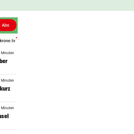
Abo
krone.tv
Patientenberichte
Leser fragen
Gesund TV
Gesünder Leben
4 Minuten
ber
3 Minuten
 kurz
3 Minuten
hsel