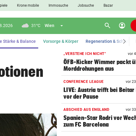
piele
Krone mobile
Immosuche
Jobsuche
Bazar
search
account_circle
Menü aufklappen
appen
Suchen
08.2026
31°C
Wien
(ausgewählt)
e Stärke & Balance
Vorsorge & Körper
Regeneration & Schlaf
„VERSTEHE ICH NICHT“
vor 
ÖFB-Kicker Wimmer packt ü
len
otionen
Morddrohungen aus
CONFERENCE LEAGUE
vor 2
LIVE: Austria trifft bei Beitar
vor der Pause
ABSCHIED AUS ENGLAND
vor 3
Spanien-Star Rodri vor Wec
zum FC Barcelona