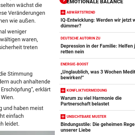
EMOTIONALE BALANCE
 selten wächst die
diese Veränderungen
ABWÄRTSTREND
2. LIGA
vor 
Wacker fordert den großen
IQ-Entwicklung: Werden wir jetzt 
nnen wie außen.
dümmer?
Aufstiegsfavoriten
nal weniger
bewältigen waren,
DEUTSCHE AUTORIN ZU
FIFA IN DER KRITIK
vor 
Depression in der Familie: Helfen j
icherheit treten
Wie Infantino jetzt in den
retten nein
Blutdruckmessgerät Vergleich
Angriffsmodus schaltet
ZUM VERGLEICH
ENERGIE-BOOST
„Unglaublich, was 3 Wochen Medit
l die Stimmung
Duschkopf Vergleich
bewirken!“
ndern auch anhaltende
ZUM VERGLEICH
Erschöpfung“, erklärt
KONFLIKTVERMEIDUNG
Elektrische Zahnbürste Vergleich
n Wien.
Warum zu viel Harmonie die
ZUM VERGLEICH
Partnerschaft belastet
ig und haben meist
ht einfach
Epilierer Vergleich
UNSICHTBARE MUSTER
 leidet.
Bindungsstile: Die geheimen Rege
ZUM VERGLEICH
unserer Liebe