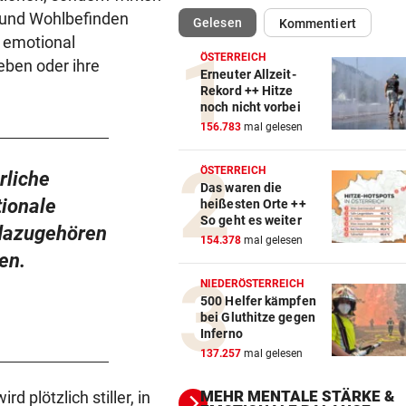
b und Wohlbefinden
(ausgewählt)
Gelesen
Kommentiert
REKORD IN SPANIEN
vor 
n emotional
33,02 Grad Celsius im Mitte
ÖSTERREICH
ben oder ihre
gemessen!
Erneuter Allzeit-
Rekord ++ Hitze
noch nicht vorbei
LUCKENEDERS HIGHLIGHT
vor 
156.783
mal gelesen
„Auf das Foto bin ich stolz – 
die Gelbe auch“
ÖSTERREICH
rliche
Das waren die
NACH ÜBERFALL IN WIEN
vor 
ionale
heißesten Orte ++
Cobra stürmt Dorotheum, Tät
So geht es weiter
dazugehören
verschwunden
154.378
mal gelesen
en.
TROTZ FIFA-RÜCKZIEHER
vor 
NIEDERÖSTERREICH
Knallhart! UEFA droht schon
500 Helfer kämpfen
bei Gluthitze gegen
wieder mit WM-Boykott
Inferno
137.257
mal gelesen
WIENS KULTURSTADTRÄTIN
vor 
„Habe Fiakerlied mit dem
MEHR MENTALE STÄRKE &
 plötzlich stiller, in
Bürgermeister gesungen“