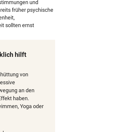
erstimmungen und
reits früher psychische
nheit,
t sollten ernst
ich hilft
chüttung von
essive
ewegung an den
ffekt haben.
hwimmen, Yoga oder