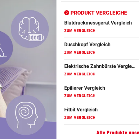
Fitbit Vergleich
ZUM VERGLEICH
PRODUKT VERGLEICHE
Folsäure Test
ZUM VERGLEICH
Gin Vergleich
ZUM VERGLEICH
Johanniskraut Vergleich
ZUM VERGLEICH
Kokosöl Vergleich
ZUM VERGLEICH
Lockenstab Vergleich
ZUM VERGLEICH
Alle Produkte ans