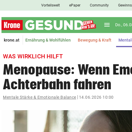
Vorteilswelt
ePaper
Community
Gewinns
close
Schließen
menu
Menü aufkl
Do., 06.
Abonnieren
krone.at
Ernährung & Wohlfühlen
Bewegung & Kraft
Mental
account_circle
arrow_right
Anmelden
WAS WIRKLICH HILFT
pin_drop
arrow_right
Bundesland auswäh
Wien
Menopause: Wenn Em
bookmark
Achterbahn fahren
Merkliste
Mentale Stärke & Emotionale Balance
14.06.2026 10:00
Suchbegriff
search
eingeben