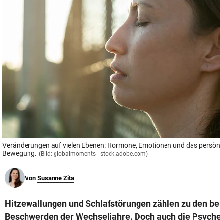
© Krone Multimedia GmbH & Co KG 2026
Muthgasse 2, 1190 Wien
Veränderungen auf vielen Ebenen: Hormone, Emotionen und das persönli
Bewegung.
(Bild: globalmoments - stock.adobe.com)
Von
Susanne Zita
Hitzewallungen und Schlafstörungen zählen zu den b
Beschwerden der Wechseljahre. Doch auch die Psyche 