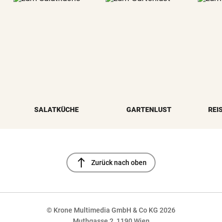
SALATKÜCHE
GARTENLUST
REI
north
Zurück nach oben
© Krone Multimedia GmbH & Co KG 2026
Muthgasse 2, 1190 Wien