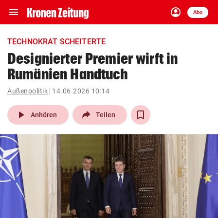
menu
account_circle
Navigation
Anmelden
Abo
close
Schließen
ein-/ausklappen
TECHNOKRAT SCHEITERTE
Abonnieren
Designierter Premier wirft in
Rumänien Handtuch
account_circle
arrow_right
Anmelden
Außenpolitik
14.06.2026 10:14
pin_drop
arrow_right
Bundesland auswäh
Wien
play_arrow
Anhören
Teilen
bookmark
Merkliste
Suchbegriff
search
eingeben