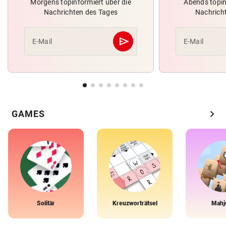
Morgens topinformiert über die
Abends topin
Nachrichten des Tages
Nachrich
send
E-Mail
E-Mail
Abschicken
chevron_right
GAMES
Solitär
Kreuzworträtsel
Mahj