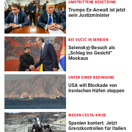
UMSTRITTENE BESETZUNG
Trumps Ex-Anwalt ist jetzt
sein Justizminister
BEI VUČIĆ IN SERBIEN
Selenskyj-Besuch als
„Schlag ins Gesicht“
Moskaus
UNTER EINER BEDINGUNG
USA will Blockade von
iranischen Häfen stoppen
WEGEN CEUTA-KRISE
Spanien kontert: Jetzt
Grenzkontrollen für Italien