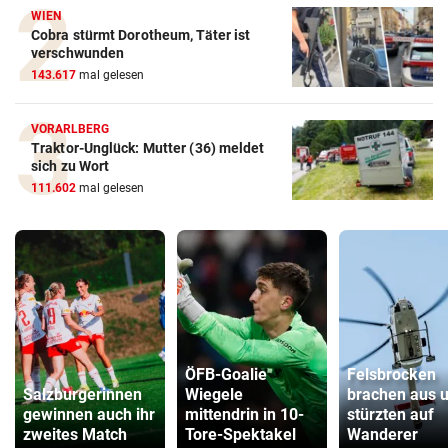
WIEN
Cobra stürmt Dorotheum, Täter ist
verschwunden
143.617
mal gelesen
VORARLBERG
Traktor-Unglück: Mutter (36) meldet
sich zu Wort
111.602
mal gelesen
ÖFB-Goalie
Felsbrocken
Salzburgerinnen
Wiegele
brachen aus 
gewinnen auch ihr
mittendrin in 10-
stürzten auf
zweites Match
Tore-Spektakel
Wanderer