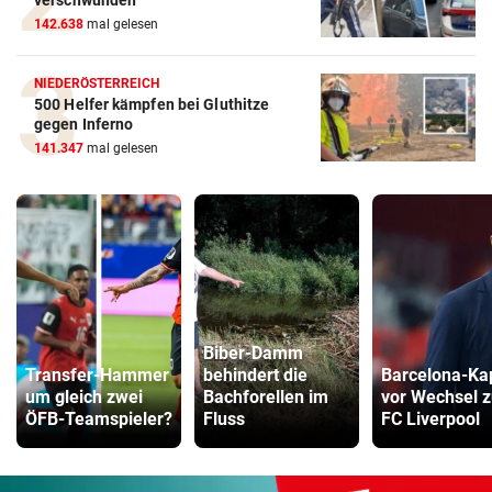
verschwunden
142.638
mal gelesen
NIEDERÖSTERREICH
500 Helfer kämpfen bei Gluthitze
gegen Inferno
141.347
mal gelesen
Biber-Damm
Transfer-Hammer
behindert die
Barcelona-Ka
um gleich zwei
Bachforellen im
vor Wechsel 
ÖFB-Teamspieler?
Fluss
FC Liverpool