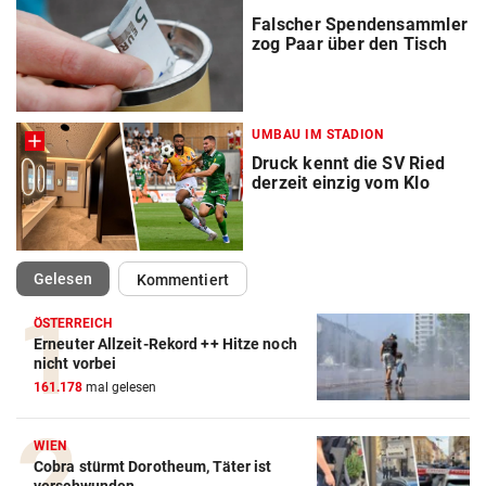
Falscher Spendensammler
zog Paar über den Tisch
UMBAU IM STADION
Druck kennt die SV Ried
derzeit einzig vom Klo
(ausgewählt)
Gelesen
Kommentiert
ÖSTERREICH
Erneuter Allzeit-Rekord ++ Hitze noch
nicht vorbei
161.178
mal gelesen
WIEN
Cobra stürmt Dorotheum, Täter ist