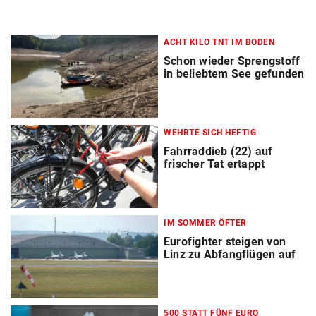
ACHT KILO TNT IM BODEN
Schon wieder Sprengstoff
in beliebtem See gefunden
WEHRTE SICH HEFTIG
Fahrraddieb (22) auf
frischer Tat ertappt
IM SOMMER ÖFTER
Eurofighter steigen von
Linz zu Abfangflügen auf
500 STATT FÜNF EURO