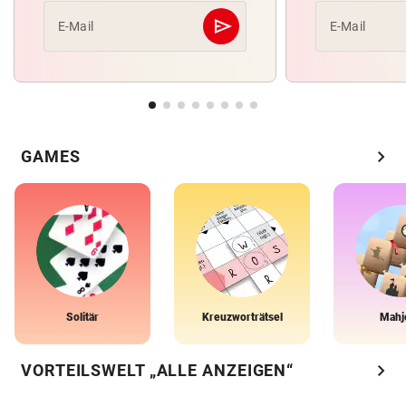
send
E-Mail
E-Mail
Abschicken
chevron_right
GAMES
Solitär
Kreuzworträtsel
Mahj
chevron_right
VORTEILSWELT „ALLE ANZEIGEN“