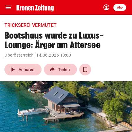
menu
account_circle
Navigation
Anmelden
Abo
close
Schließen
ein-/ausklappen
TRICKSEREI VERMUTET
Abonnieren
Bootshaus wurde zu Luxus-
Lounge: Ärger am Attersee
account_circle
arrow_right
Anmelden
Oberösterreich
14.06.2026 10:00
pin_drop
arrow_right
Bundesland auswäh
Wien
play_arrow
Anhören
Teilen
bookmark
Merkliste
Suchbegriff
search
eingeben