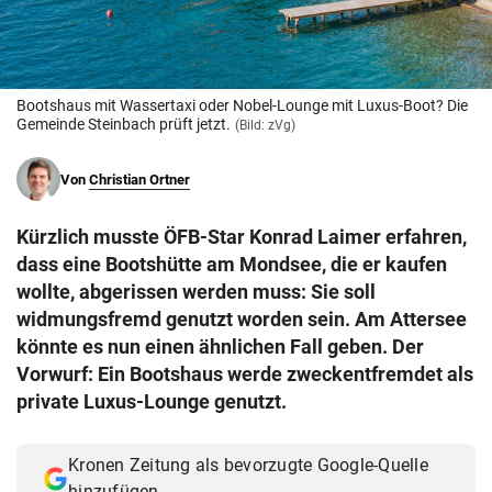
© Krone Multimedia GmbH & Co KG 2026
Muthgasse 2, 1190 Wien
Bootshaus mit Wassertaxi oder Nobel-Lounge mit Luxus-Boot? Die
Gemeinde Steinbach prüft jetzt.
(Bild: zVg)
Von
Christian Ortner
Kürzlich musste ÖFB-Star Konrad Laimer erfahren,
dass eine Bootshütte am Mondsee, die er kaufen
wollte, abgerissen werden muss: Sie soll
widmungsfremd genutzt worden sein. Am Attersee
könnte es nun einen ähnlichen Fall geben. Der
Vorwurf: Ein Bootshaus werde zweckentfremdet als
private Luxus-Lounge genutzt.
Kronen Zeitung als bevorzugte Google-Quelle
hinzufügen