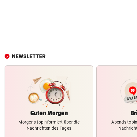
NEWSLETTER
Guten Morgen
Br
Morgens topinformiert über die
Abends topin
Nachrichten des Tages
Nachrich