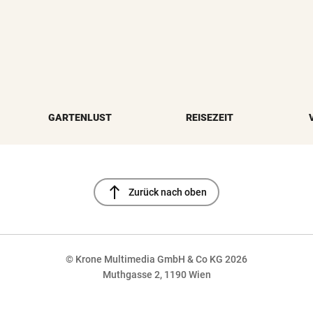
GARTENLUST
REISEZEIT
north
Zurück nach oben
© Krone Multimedia GmbH & Co KG 2026
Muthgasse 2, 1190 Wien