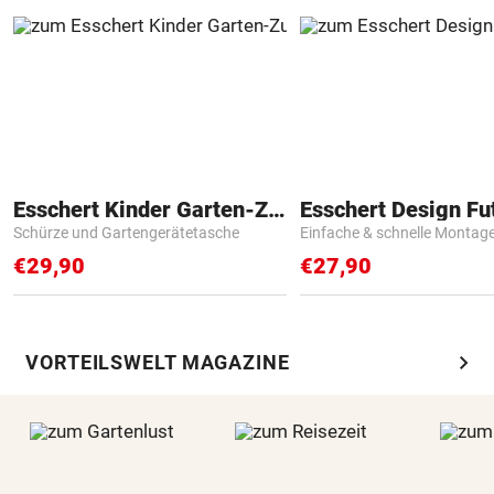
Esschert Kinder Garten-Zubehör
Schürze und Gartengerätetasche
Einfache & schnelle Montag
€29,90
€27,90
chevron_right
VORTEILSWELT MAGAZINE