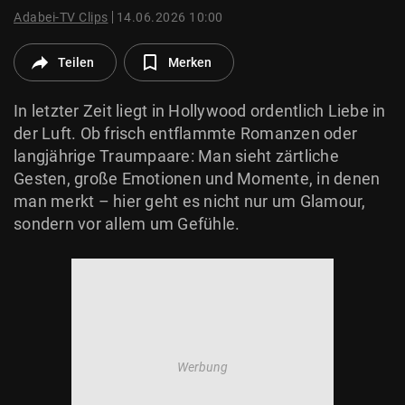
© Krone Multimedia GmbH & Co KG 2026
Adabei-TV Clips
14.06.2026 10:00
Muthgasse 2, 1190 Wien
Teilen
Merken
In letzter Zeit liegt in Hollywood ordentlich Liebe in
der Luft. Ob frisch entflammte Romanzen oder
langjährige Traumpaare: Man sieht zärtliche
Gesten, große Emotionen und Momente, in denen
man merkt – hier geht es nicht nur um Glamour,
sondern vor allem um Gefühle.