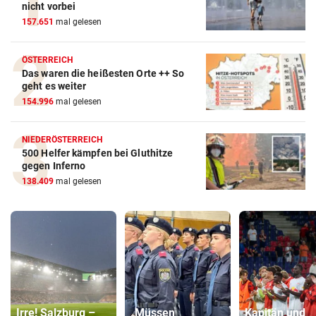
nicht vorbei
157.651
mal gelesen
ÖSTERREICH
Das waren die heißesten Orte ++ So
geht es weiter
154.996
mal gelesen
NIEDERÖSTERREICH
500 Helfer kämpfen bei Gluthitze
gegen Inferno
138.409
mal gelesen
Irre! Salzburg –
„Müssen
Kapitän und