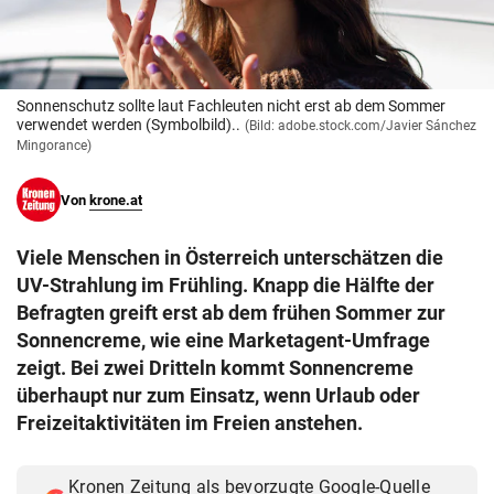
© Krone Multimedia GmbH & Co KG 2026
Muthgasse 2, 1190 Wien
Sonnenschutz sollte laut Fachleuten nicht erst ab dem Sommer
verwendet werden (Symbolbild)..
(Bild: adobe.stock.com/Javier Sánchez
Mingorance)
Von
krone.at
Viele Menschen in Österreich unterschätzen die
UV-Strahlung im Frühling. Knapp die Hälfte der
Befragten greift erst ab dem frühen Sommer zur
Sonnencreme, wie eine Marketagent-Umfrage
zeigt. Bei zwei Dritteln kommt Sonnencreme
überhaupt nur zum Einsatz, wenn Urlaub oder
Freizeitaktivitäten im Freien anstehen.
Kronen Zeitung als bevorzugte Google-Quelle