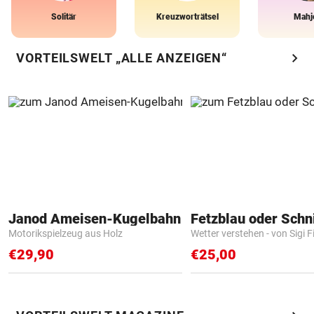
Solitär
Kreuzworträtsel
Mahj
chevron_right
VORTEILSWELT „ALLE ANZEIGEN“
Janod Ameisen-Kugelbahn
Fetzblau oder Schn
Motorikspielzeug aus Holz
Wetter verstehen - von Sigi F
€29,90
€25,00