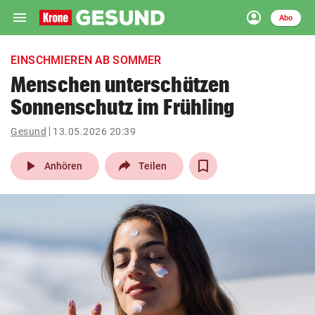
menu
account_circle
Navigation
Anmelden
Abo
close
Schließen
ein-/ausklappen
EINSCHMIEREN AB SOMMER
Abonnieren
Menschen unterschätzen
Sonnenschutz im Frühling
account_circle
arrow_right
Anmelden
Gesund
13.05.2026 20:39
pin_drop
arrow_right
Bundesland auswäh
Wien
play_arrow
Anhören
Teilen
bookmark
Merkliste
Suchbegriff
search
eingeben