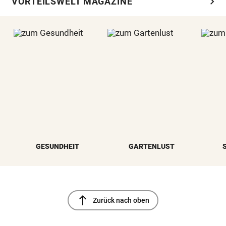
chevron_right
VORTEILSWELT MAGAZINE
GESUNDHEIT
GARTENLUST
north
Zurück nach oben