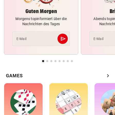
Guten Morgen
Br
Morgens topinformiert über die
Abends topin
Nachrichten des Tages
Nachrich
send
E-Mail
E-Mail
Abschicken
chevron_right
GAMES