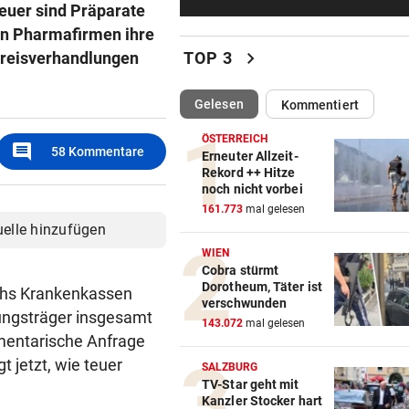
euer sind Präparate
Wohl ukrainische Drohne mi
Sprengstoff explodiert
en Pharmafirmen ihre
chevron_right
 Preisverhandlungen
TOP 3
VERRÜCKTE PARTIE
vor 5
ÖFB-Goalie Wiegele mittendr
(ausgewählt)
Gelesen
Kommentiert
10-Tore-Spektakel
ÖSTERREICH
comment
58
Kommentare
AUCH STEIRER SIEGEN
Erneuter Allzeit-
Rekord ++ Hitze
4:1! Austria Salzburg lässt V
noch nicht vorbei
keine Chance
161.773
mal gelesen
uelle hinzufügen
LOKALAUGENSCHEIN
WIEN
„Gletscherspalten und Stein
Cobra stürmt
das ist gefährlich“
Dorotheum, Täter ist
ichs Krankenkassen
verschwunden
rungsträger insgesamt
VERDÄCHTIGER IN HAFT
143.072
mal gelesen
amentarische Anfrage
Mehrere Messerangriffe auf
 jetzt, wie teuer
Passanten in Rotterdam
SALZBURG
TV-Star geht mit
Kanzler Stocker hart
REGIONALLIGA NORD