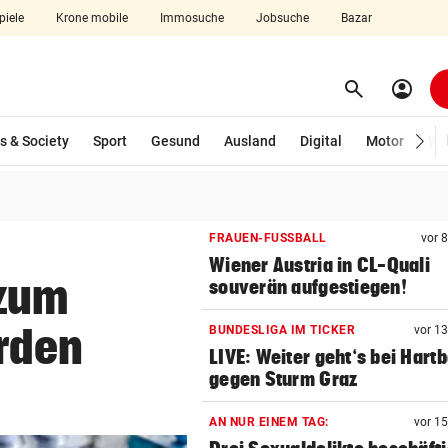
piele
Krone mobile
Immosuche
Jobsuche
Bazar
search
account_circle
Menü aufklappen
Suchen
wählt)
s & Society
Sport
Gesund
Ausland
Digital
Motor
Wir
len
FRAUEN-FUSSBALL
vor 
Wiener Austria in CL-Quali
zum
souverän aufgestiegen!
rden
BUNDESLIGA IM TICKER
vor 1
LIVE: Weiter geht‘s bei Hart
gegen Sturm Graz
AN NUR EINEM TAG:
vor 1