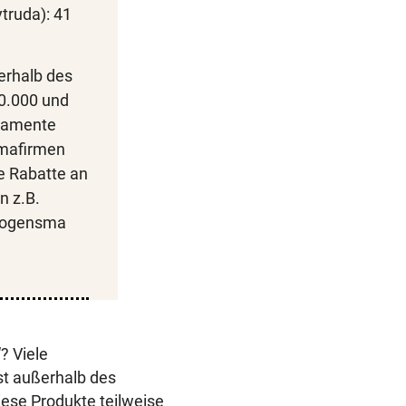
truda): 41
rhalb des
0.000 und
kamente
rmafirmen
e Rabatte an
n z.B.
Zologensma
? Viele
t außerhalb des
iese Produkte teilweise