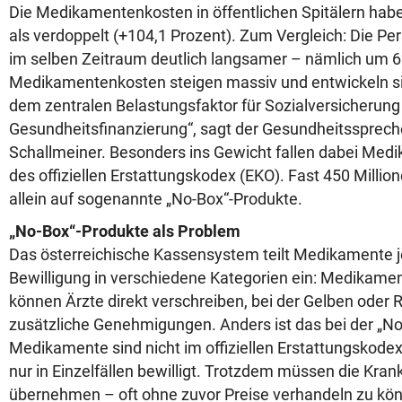
Die Medikamentenkosten in öffentlichen Spitälern habe
als verdoppelt (+104,1 Prozent). Zum Vergleich: Die Pe
im selben Zeitraum deutlich langsamer – nämlich um 62
Medikamentenkosten steigen massiv und entwickeln 
dem zentralen Belastungsfaktor für Sozialversicherung 
Gesundheitsfinanzierung“, sagt der Gesundheitssprech
Schallmeiner. Besonders ins Gewicht fallen dabei Med
des offiziellen Erstattungskodex (EKO). Fast 450 Millio
allein auf sogenannte „No-Box“-Produkte.
„No-Box“-Produkte als Problem
Das österreichische Kassensystem teilt Medikamente 
Bewilligung in verschiedene Kategorien ein: Medikame
können Ärzte direkt verschreiben, bei der Gelben oder 
zusätzliche Genehmigungen. Anders ist das bei der „No
Medikamente sind nicht im offiziellen Erstattungskodex
nur in Einzelfällen bewilligt. Trotzdem müssen die Kra
übernehmen – oft ohne zuvor Preise verhandeln zu kö