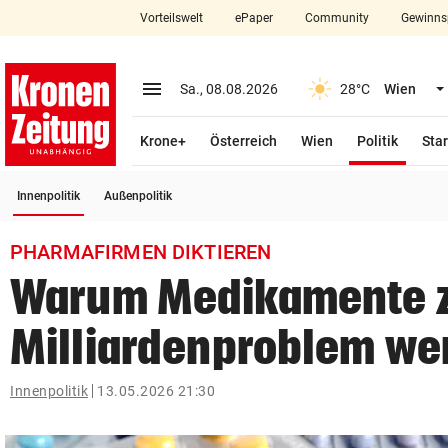
Vorteilswelt
ePaper
Community
Gewinns
close
Schließen
menu
Menü aufklappen
Sa., 08.08.2026
28°C
Wien
Abonnieren
(ausge
Krone+
Österreich
Wien
Politik
Star
account_circle
arrow_right
Anmelden
(ausgewählt)
Innenpolitik
Außenpolitik
pin_drop
arrow_right
Bundesland auswäh
Wien
PHARMAFIRMEN DIKTIEREN
bookmark
Merkliste
Warum Medikamente 
Milliardenproblem we
Suchbegriff
search
eingeben
Innenpolitik
13.05.2026 21:30