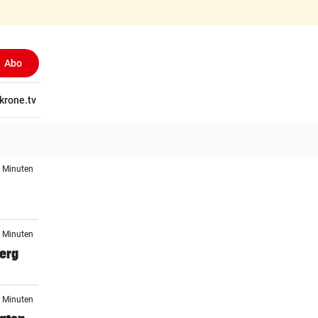
Abo
tschaft
krone.tv
Wissen
Gericht
Kolumnen
Freizeit
Reise
Ti
8 Minuten
3 Minuten
berg
5 Minuten