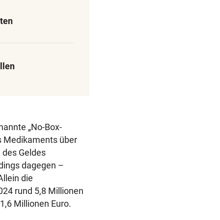
ten
llen
nannte „No-Box-
nes Medikaments über
 des Geldes
rdings dagegen –
llein die
24 rund 5,8 Millionen
1,6 Millionen Euro.