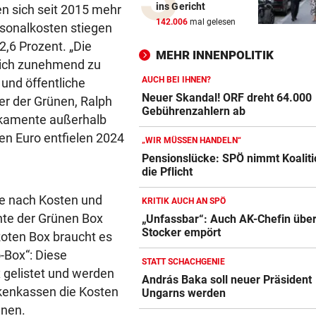
ins Gericht
n sich seit 2015 mehr
Grünau fertigte Traditionskl
142.006
mal gelesen
rsonalkosten stiegen
3:0 ab
,6 Prozent. „Die
MEHR INNENPOLITIK
sich zunehmend zu
DREIER FÜR ROTJACKEN
Kopfball-Tore bescheren GA
AUCH BEI IHNEN?
und öffentliche
Sieg gegen Lustenau!
Neuer Skandal! ORF dreht 64.000
er der Grünen, Ralph
Gebührenzahlern ab
ikamente außerhalb
TROTZ MILLIONENMINUS
nen Euro entfielen 2024
„WIR MÜSSEN HANDELN“
Ist die Gesundheitsoffensive
Pensionslücke: SPÖ nimmt Koaliti
Geld wert?
die Pflicht
WIENER FERIENBETREUUNG
je nach Kosten und
KRITIK AUCH AN SPÖ
Extra-Hürden für Mütter
nte der Grünen Box
„Unfassbar“: Auch AK-Chefin übe
beeinträchtigter Kinder
Stocker empört
Roten Box braucht es
-Box“: Diese
TRAGISCHE DETAILS
STATT SCHACHGENIE
 gelistet und werden
Barca und Co.! Reaktionen a
András Baka soll neuer Präsident
nkenkassen die Kosten
von Jorge Messi
Ungarns werden
nnen.