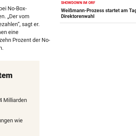
SHOWDOWN IM ORF
SCHRECKEN UND CHAOS
bei No-Box-
Weißmann-Prozess startet am Ta
Wildschwein legte U-Bahn i
en. „Der vom
Direktorenwahl
Budapest lahm
zahlen“, sagt er.
en eine
RED BULL SALZBURG
Schwere Verletzung trübt Fr
zehn Prozent der No-
über zweiten Sieg
n.
AUFREGUNG IN OÖ-LIGA
War dieser Unterhaus-Abbr
wirklich notwendig?
stem
4 Milliarden
ungen wie