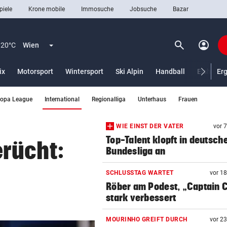
piele
Krone mobile
Immosuche
Jobsuche
Bazar
search
account_circle
Menü aufklappen
Suchen
20°C
Wien
ix
Motorsport
Wintersport
Ski Alpin
Handball
Eishocke
Er
(ausgewählt)
ropa League
International
Regionalliga
Unterhaus
Frauen
len
WIE EINST DER VATER
vor 
Top-Talent klopft in deutsch
rücht:
Bundesliga an
SCHLUSSTAG WARTET
vor 1
Röber am Podest, „Captain C
stark verbessert
MOURINHO GREIFT DURCH
vor 2