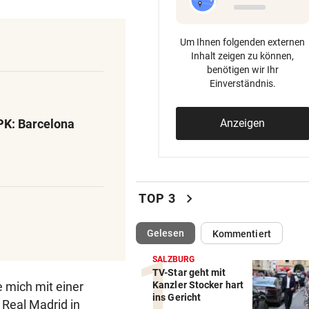
Um Ihnen folgenden externen
Inhalt zeigen zu können,
benötigen wir Ihr
Einverständnis.
PK: Barcelona
Anzeigen
chevron_right
TOP 3
(ausgewählt)
Gelesen
Kommentiert
SALZBURG
TV-Star geht mit
e mich mit einer
Kanzler Stocker hart
ins Gericht
 Real Madrid in