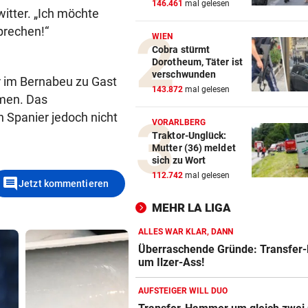
146.461
mal gelesen
itter. „Ich möchte
sprechen!“
WIEN
Cobra stürmt
Dorotheum, Täter ist
verschwunden
r im Bernabeu zu Gast
143.872
mal gelesen
umen. Das
 Spanier jedoch nicht
VORARLBERG
Traktor-Unglück:
Mutter (36) meldet
sich zu Wort
112.742
mal gelesen
comment
Jetzt kommentieren
MEHR LA LIGA
ALLES WAR KLAR, DANN
Überraschende Gründe: Transfer
um Ilzer-Ass!
AUFSTEIGER WILL DUO