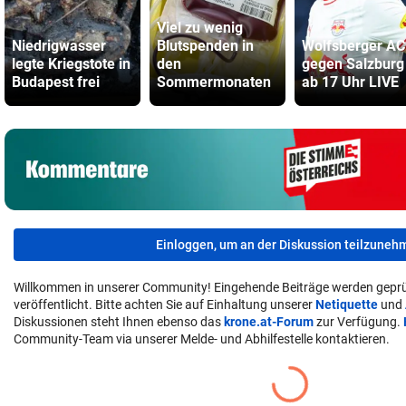
Viel zu wenig
Niedrigwasser
Blutspenden in
Wolfsberger AC
legte Kriegstote in
den
gegen Salzburg
Budapest frei
Sommermonaten
ab 17 Uhr LIVE
Einloggen, um an der Diskussion teilzuneh
Willkommen in unserer Community! Eingehende Beiträge werden geprü
veröffentlicht. Bitte achten Sie auf Einhaltung unserer
Netiquette
und
Diskussionen steht Ihnen ebenso das
krone.at-Forum
zur Verfügung.
Community-Team via unserer Melde- und Abhilfestelle kontaktieren.