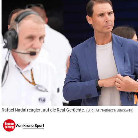
© Krone Multimedia GmbH & Co KG 2026
Muthgasse 2, 1190 Wien
Rafael Nadal reagiert auf die Real-Gerüchte.
(Bild: AP/Rebecca Blackwell)
Von
krone Sport