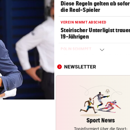
Diese Regeln gelten ab sofor
die Real-Spieler
VEREIN NIMMT ABSCHIED
Steirischer Unterligist traue
19-Jährigen
POLIN SCHIMPFT
„Einfach kindisch“: Zoff bei 
de France Femmes
NEWSLETTER
KEINE SPUR ...
Fake-Hochzeit! Ronaldo hat 
getäuscht
VATER VERSTORBEN
Lionel Messi reist mit Privatj
Trauerfeier
Sport News
Topinformiert über die Sport-
WIRBEL UM PRÄSIDENTEN