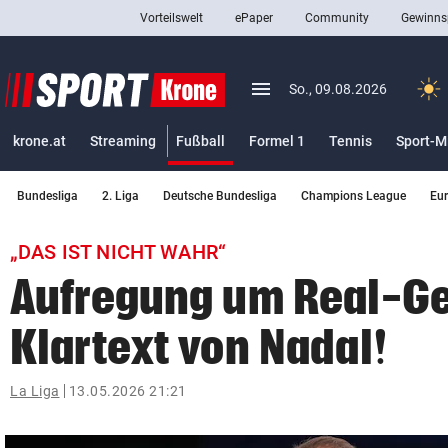
Vorteilswelt
ePaper
Community
Gewinns
close
Schließen
menu
Menü aufklappen
So., 09.08.2026
Abonnieren
(ausgewählt)
krone.at
Streaming
Fußball
Formel 1
Tennis
Sport-M
account_circle
arrow_right
Anmelden
Bundesliga
2. Liga
Deutsche Bundesliga
Champions League
Eu
pin_drop
arrow_right
Bundesland auswäh
Wien
„DAS IST NICHT WAHR“
bookmark
Merkliste
Aufregung um Real-Ge
Klartext von Nadal!
Suchbegriff
search
eingeben
La Liga
13.05.2026 21:21