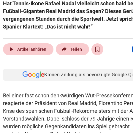
Hat Tennis-Ikone Rafael Nadal vielleicht schon bald 
Fußball-Giganten Real Madrid das Sagen? Dieses Gerüc
vergangenen Stunden durch die Sportwelt. Jetzt sprich
Spanier Klartext: „Das ist nicht wahr!“
play_arrow
Artikel anhören
Teilen
Kronen Zeitung als bevorzugte Google-Q
Bei einer fast schon denkwürdigen Wut-Pressekonfer
reagierte der Präsident von Real Madrid, Florentino Pere
Krise des spanischen Fußball-Rekordmeisters mit der 
Vorstandswahlen. Dabei schloss der 79-Jährige einen Rü
wurden mögliche Gegenkandidaten ins Spiel gebracht