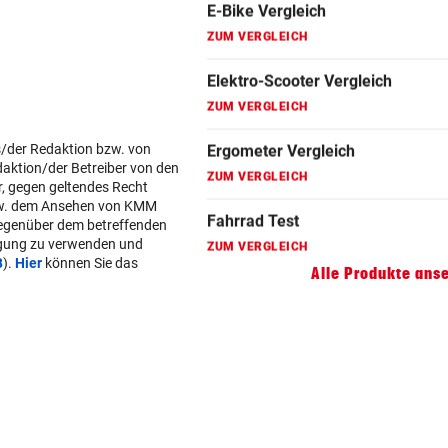
ZUM VERGLEICH
Faszienrolle Vergleich
ZUM VERGLEICH
Hoverboard Vergleich
s/der Redaktion bzw. von
ZUM VERGLEICH
daktion/der Betreiber von den
r, gegen geltendes Recht
Kinderfahrrad Vergleich
w. dem Ansehen von KMM
gegenüber dem betreffenden
ZUM VERGLEICH
lgung zu verwenden und
B
).
Hier
können Sie das
Alle Produkte ans