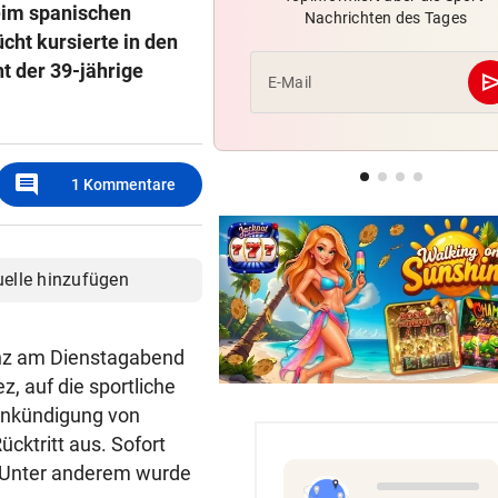
beim spanischen
Nachrichten des Tages
Statement! FIFA wittert Ka
ht kursierte in den
gegen Infantino
t der 39-jährige
se
E-Mail
OLYMPIA-HELD GSTREIN
„Ich bin immer noch der Gle
geblieben“
comment
1
Kommentare
FC RED BULL SALZBURG
Haris Tabakovic: Der
Bankkaufmann mit Torgarant
uelle hinzufügen
enz am Dienstagabend
z, auf die sportliche
Ankündigung von
cktritt aus. Sofort
. Unter anderem wurde