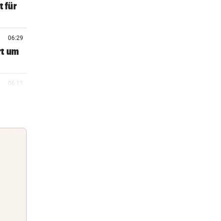
t für
06:29
rt um
06:11
Tour
05:37
alle
05:15
et zur
Guten Morgen
Morgens topinformiert über die
05:06