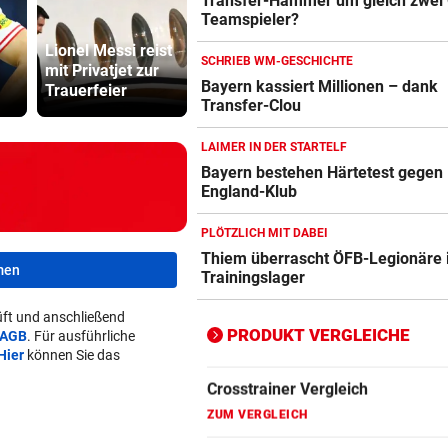
Transfer-Hammer um gleich zwei
Teamspieler?
Action-Cam Vergleich
Katzen als
Minister pl
ZUM VERGLEICH
Lionel Messi reist
wandelnde
noch stren
SCHRIEB WM-GESCHICHTE
mit Privatjet zur
Schimpfwort-
Regeln für 
Bayern kassiert Millionen – dank
Trauerfeier
Kanonen
Scooter
Crosstrainer Vergleich
Transfer-Clou
ZUM VERGLEICH
LAIMER IN DER STARTELF
E-Bike Vergleich
Bayern bestehen Härtetest gegen
ZUM VERGLEICH
England-Klub
Elektro-Scooter Vergleich
PLÖTZLICH MIT DABEI
Thiem überrascht ÖFB-Legionäre
ZUM VERGLEICH
men
Trainingslager
Ergometer Vergleich
ft und anschließend
ZUM VERGLEICH
PRODUKT VERGLEICHE
AGB
. Für ausführliche
Hier
können Sie das
Fahrrad Test
ZUM VERGLEICH
Fahrradanhänger Vergleich