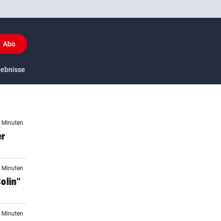
Abo
y
gebnisse
US-Sport
7 Minuten
er
8 Minuten
olin“
3 Minuten