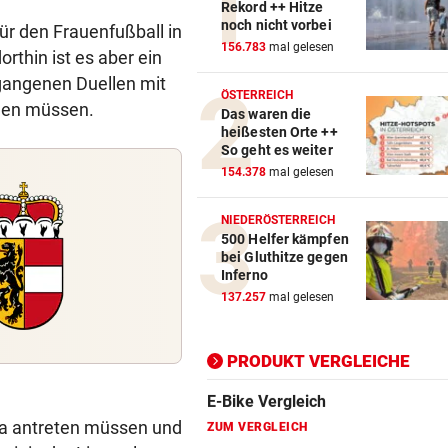
Rekord ++ Hitze
noch nicht vorbei
ür den Frauenfußball in
Action-Cam Vergleich
156.783
mal gelesen
rthin ist es aber ein
ZUM VERGLEICH
gangenen Duellen mit
ÖSTERREICH
iden müssen.
Das waren die
Crosstrainer Vergleich
heißesten Orte ++
ZUM VERGLEICH
So geht es weiter
154.378
mal gelesen
E-Bike Vergleich
ZUM VERGLEICH
NIEDERÖSTERREICH
500 Helfer kämpfen
Elektro-Scooter Vergleich
bei Gluthitze gegen
Inferno
ZUM VERGLEICH
137.257
mal gelesen
Ergometer Vergleich
ZUM VERGLEICH
PRODUKT VERGLEICHE
Fahrrad Test
ZUM VERGLEICH
ga antreten müssen und