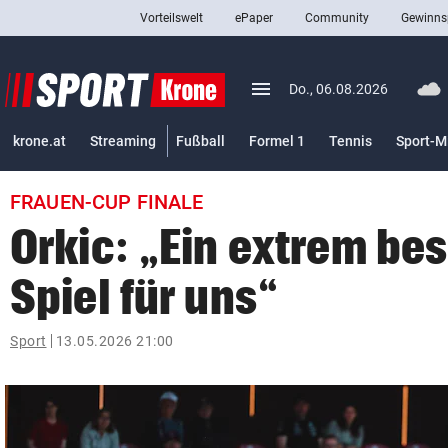
Vorteilswelt
ePaper
Community
Gewinns
close
Schließen
menu
Menü aufklappen
Do., 06.08.2026
Abonnieren
krone.at
Streaming
Fußball
Formel 1
Tennis
Sport-M
account_circle
arrow_right
Anmelden
FRAUEN-CUP FINALE
pin_drop
arrow_right
Bundesland auswäh
Wien
Orkic: „Ein extrem be
bookmark
Merkliste
Spiel für uns“
Suchbegriff
Sport
13.05.2026 21:00
search
eingeben