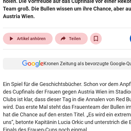
holen. Die Vorfreude auf das Cupfinale vor einer Reko
Team groß. Die Bullen wissen um ihre Chance, aber au
Austria Wien.
play_arrow
Artikel anhören
Teilen
Kronen Zeitung als bevorzugte Google-Q
Ein Spiel für die Geschichtsbücher. Schon vor dem Anpf
des Cupfinals der Frauen gegen Austria Wien im Stadio
Clubs ist klar, dass dieser Tag in die Annalen von Red B
wird. Das erste Mal steht das Frauenteam der Bullen i
hat die Chance auf den ersten Titel. „Es wird ein extre
uns“, betonte Kapitänin Lucia Orkic und unterstrich die
Finals des Frauen-Cups noch einmal.