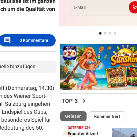
rdkulisse ist im ganzen
se
E-Mail
ch um die Qualität von
2. LIGA
Wacker fordert den großen
Aufstiegsfavoriten
comment
0
Kommentare
FIFA IN DER KRITIK
Wie Infantino jetzt in den
Angriffsmodus schaltet
uelle hinzufügen
iff (Donnerstag, 14.30)
n des Wiener Sport-
chevron_right
TOP 3
ull Salzburg eingehen
m Endspiel des Cups,
(ausgewählt)
Gelesen
Kommentiert
m besonderes Spiel für
 Bedeutung des 50.
ÖSTERREICH
Erneuter Allzeit-