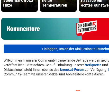
Steiermark trotzt
heiße
Fassade ein
Hitze
Temperaturen
echtes Kunstwe
Einloggen, um an der Diskussion teilzuneh
Willkommen in unserer Community! Eingehende Beiträge werden geprü
veröffentlicht. Bitte achten Sie auf Einhaltung unserer
Netiquette
und
Diskussionen steht Ihnen ebenso das
krone.at-Forum
zur Verfügung.
Community-Team via unserer Melde- und Abhilfestelle kontaktieren.