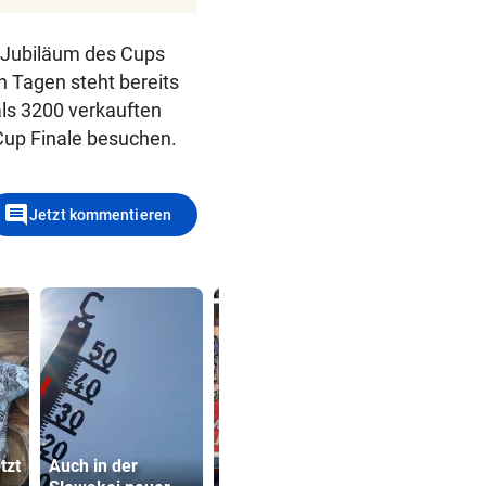
 Jubiläum des Cups
n Tagen steht bereits
als 3200 verkauften
Cup Finale besuchen.
comment
Jetzt kommentieren
Mord in
tzt
Auch in der
Korneuburg ++
TV-Star geh