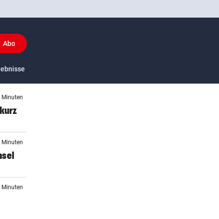
Abo
y
gebnisse
US-Sport
1 Minuten
 kurz
0 Minuten
hsel
5 Minuten