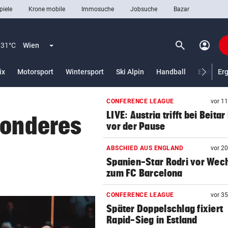
piele
Krone mobile
Immosuche
Jobsuche
Bazar
search
account_circle
Menü aufklappen
Suchen
31°C
Wien
ix
Motorsport
Wintersport
Ski Alpin
Handball
Eishocke
Er
CONFERENCE LEAGUE
vor 1
len
LIVE: Austria trifft bei Beitar
sonderes
vor der Pause
ABSCHIED AUS ENGLAND
vor 2
Spanien-Star Rodri vor Wec
zum FC Barcelona
CONFERENCE LEAGUE
vor 3
Später Doppelschlag fixiert
Rapid-Sieg in Estland