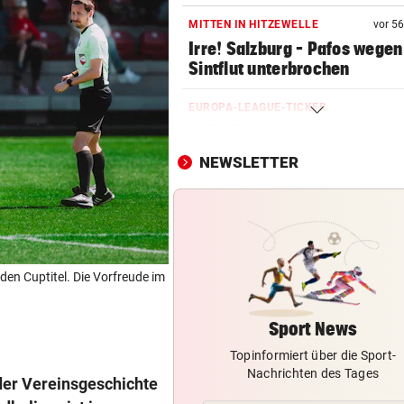
MITTEN IN HITZEWELLE
vor 5
Irre! Salzburg – Pafos wegen
Sintflut unterbrochen
EUROPA-LEAGUE-TICKER
LIVE: Regenchaos! Salzburg 
Pafos unterbrochen
NEWSLETTER
WUNDER MUSS HER
Fünfmal probiert – einmal ge
Sturm Kraftakt!
LUCKENEDERS HIGHLIGHT
 den Cuptitel. Die Vorfreude im
„Auf das Foto bin ich stolz – 
die Gelbe auch“
Sport News
Topinformiert über die Sport-
TROTZ FIFA-RÜCKZIEHER
Nachrichten des Tages
Knallhart! UEFA droht schon
der Vereinsgeschichte
wieder mit WM-Boykott