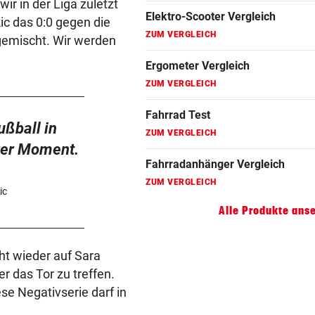
ir in der Liga zuletzt
Fahrradanhänger Vergleich
ic das 0:0 gegen die
ZUM VERGLEICH
gemischt. Wir werden
Faszienrolle Vergleich
ZUM VERGLEICH
Hoverboard Vergleich
ußball in
ZUM VERGLEICH
rer Moment.
Kinderfahrrad Vergleich
ZUM VERGLEICH
ic
Alle Produkte ans
ght wieder auf Sara
r das Tor zu treffen.
ese Negativserie darf in