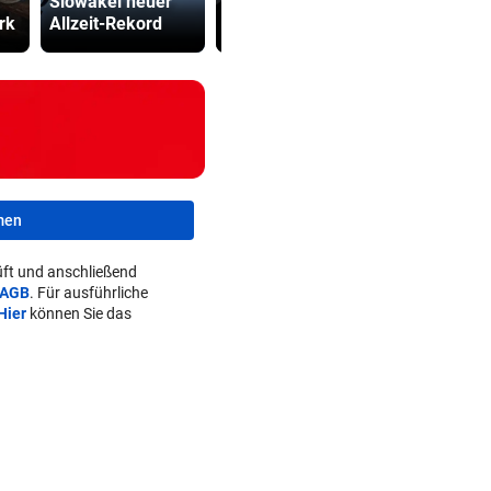
Slowakei neuer
Ceuta vor neuem
Kanzler St
rk
Allzeit-Rekord
Ansturm
hart ins Ger
men
ft und anschließend
AGB
. Für ausführliche
Hier
können Sie das