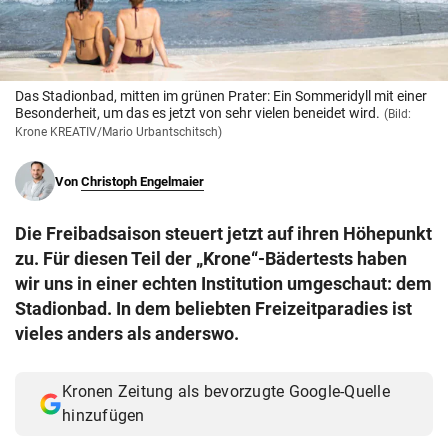
© Krone Multimedia GmbH & Co KG 2026
Muthgasse 2, 1190 Wien
Das Stadionbad, mitten im grünen Prater: Ein Sommeridyll mit einer
Besonderheit, um das es jetzt von sehr vielen beneidet wird.
(Bild:
Krone KREATIV/Mario Urbantschitsch)
Von
Christoph Engelmaier
Die Freibadsaison steuert jetzt auf ihren Höhepunkt
zu. Für diesen Teil der „Krone“-Bädertests haben
wir uns in einer echten Institution umgeschaut: dem
Stadionbad. In dem beliebten Freizeitparadies ist
vieles anders als anderswo.
Kronen Zeitung als bevorzugte Google-Quelle
hinzufügen