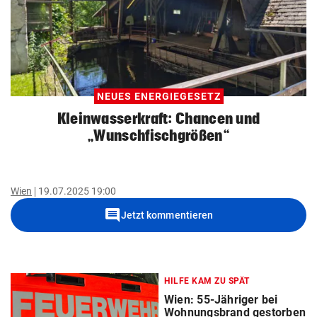
NEUES ENERGIEGESETZ
Kleinwasserkraft: Chancen und
„Wunschfischgrößen“
Wien
19.07.2025 19:00
comment
Jetzt kommentieren
HILFE KAM ZU SPÄT
Wien: 55-Jähriger bei
Wohnungsbrand gestorben