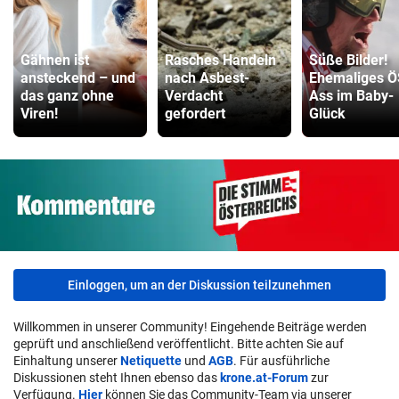
Gähnen ist
Rasches Handeln
Süße Bilder!
ansteckend – und
nach Asbest-
Ehemaliges Ö
das ganz ohne
Verdacht
Ass im Baby-
Viren!
gefordert
Glück
Einloggen, um an der Diskussion teilzunehmen
Willkommen in unserer Community! Eingehende Beiträge werden
geprüft und anschließend veröffentlicht. Bitte achten Sie auf
Einhaltung unserer
Netiquette
und
AGB
. Für ausführliche
Diskussionen steht Ihnen ebenso das
krone.at-Forum
zur
Verfügung.
Hier
können Sie das Community-Team via unserer