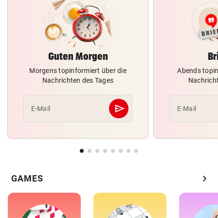
Guten Morgen
Br
Morgens topinformiert über die
Abends topin
Nachrichten des Tages
Nachrich
send
E-Mail
E-Mail
Abschicken
chevron_right
GAMES