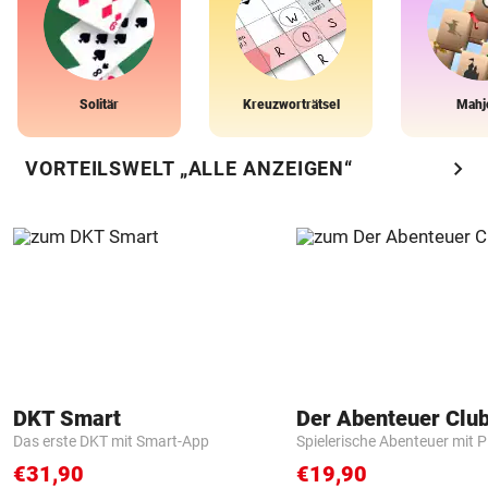
Solitär
Kreuzworträtsel
Mahj
chevron_right
VORTEILSWELT „ALLE ANZEIGEN“
DKT Smart
Der Abenteuer Clu
Das erste DKT mit Smart-App
Spielerische Abenteuer mit P
€31,90
€19,90