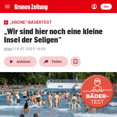
menu
account_circle
Navigation
Anmelden
Abo
close
Schließen
ein-/ausklappen
„KRONE“-BÄDERTEST
Abonnieren
„Wir sind hier noch eine kleine
Insel der Seligen“
account_circle
arrow_right
Anmelden
Wien
19.07.2025 19:00
pin_drop
arrow_right
Bundesland auswäh
Wien
play_arrow
Anhören
Teilen
bookmark
Merkliste
Suchbegriff
search
eingeben