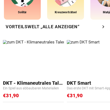
Solitär
Kreuzworträtsel
Mahj
chevron_right
VORTEILSWELT „ALLE ANZEIGEN“
DKT - Klimaneutrales Talent
DKT Smart
Ein Spiel aus abbaubaren Materialien
Das erste DKT mit Smart-Ap
€31,90
€31,90