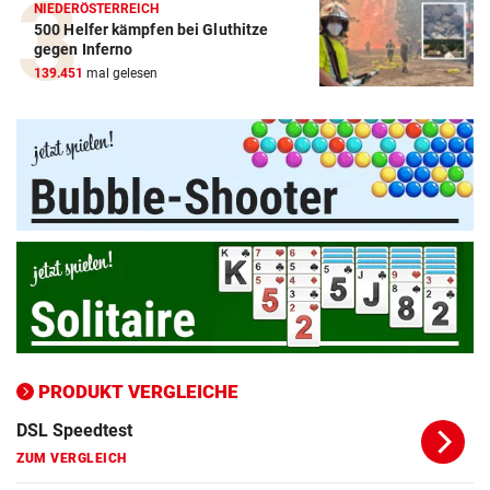
NIEDERÖSTERREICH
500 Helfer kämpfen bei Gluthitze
Amazon-Kindle Vergleich
gegen Inferno
139.451
mal gelesen
ZUM VERGLEICH
Apple-iPad Vergleich
ZUM VERGLEICH
Apple-iPhone Vergleich
ZUM VERGLEICH
Apple Macbook Vergleich
ZUM VERGLEICH
Bluetooth Lautsprecher Vergleich
ZUM VERGLEICH
PRODUKT VERGLEICHE
DSL Speedtest
ZUM VERGLEICH