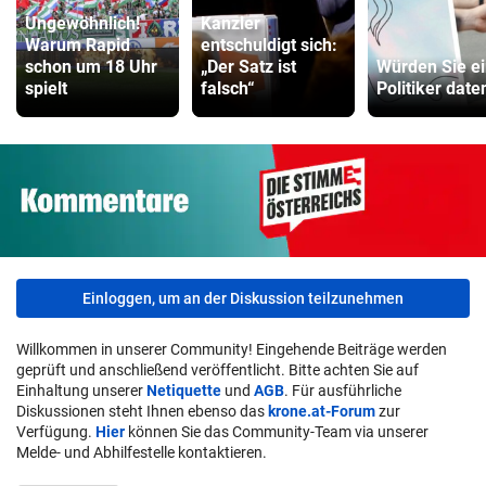
Ungewöhnlich!
Kanzler
Warum Rapid
entschuldigt sich:
schon um 18 Uhr
„Der Satz ist
Würden Sie e
spielt
falsch“
Politiker date
Einloggen, um an der Diskussion teilzunehmen
Willkommen in unserer Community! Eingehende Beiträge werden
geprüft und anschließend veröffentlicht. Bitte achten Sie auf
Einhaltung unserer
Netiquette
und
AGB
. Für ausführliche
Diskussionen steht Ihnen ebenso das
krone.at-Forum
zur
Verfügung.
Hier
können Sie das Community-Team via unserer
Melde- und Abhilfestelle kontaktieren.