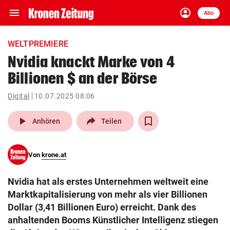
menu
account_circle
Navigation
Anmelden
Abo
close
Schließen
ein-/ausklappen
WELTPREMIERE
Abonnieren
Nvidia knackt Marke von 4
Billionen $ an der Börse
account_circle
arrow_right
Anmelden
Digital
10.07.2025 08:06
pin_drop
arrow_right
Bundesland auswäh
Wien
play_arrow
Anhören
Teilen
bookmark
Merkliste
Von
krone.at
Suchbegriff
search
Nvidia hat als erstes Unternehmen weltweit eine
eingeben
Marktkapitalisierung von mehr als vier Billionen
Dollar (3,41 Billionen Euro) erreicht. Dank des
anhaltenden Booms Künstlicher Intelligenz stiegen