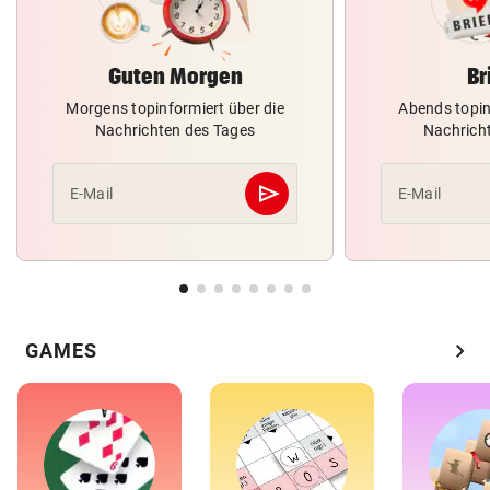
Guten Morgen
Br
Morgens topinformiert über die
Abends topin
Nachrichten des Tages
Nachrich
send
E-Mail
E-Mail
Abschicken
chevron_right
GAMES