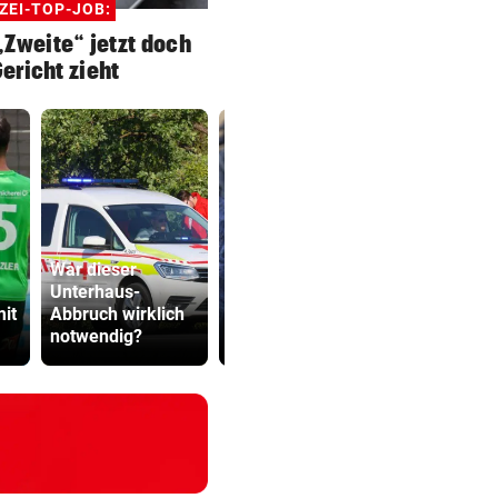
ZEI-TOP-JOB:
Zweite“ jetzt doch
Gericht zieht
War dieser
Unterhaus-
Autolenker fuhr
Grapsch-V
mit
Abbruch wirklich
absichtlich sechs
gegen steir
notwendig?
Radfahrer an
Polizisten