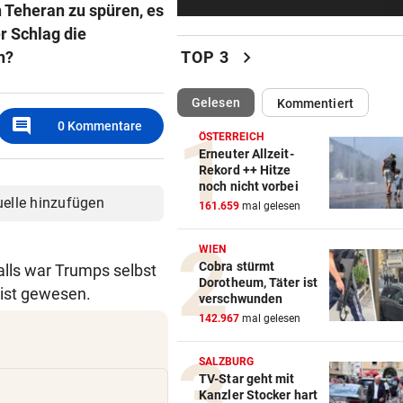
Teheran zu spüren, es
Barca und Co.! Reaktionen a
von Jorge Messi
r Schlag die
chevron_right
n?
TOP 3
SCHRECKEN UND CHAOS
vor 3
Wildschwein legte U-Bahn i
(ausgewählt)
Gelesen
Kommentiert
Budapest lahm
comment
0
Kommentare
ÖSTERREICH
RED BULL SALZBURG
vor 4
Erneuter Allzeit-
Rekord ++ Hitze
Schwere Verletzung trübt Fr
noch nicht vorbei
über zweiten Sieg
uelle hinzufügen
161.659
mal gelesen
AUFREGUNG IN OÖ-LIGA
vor 4
WIEN
War dieser Unterhaus-Abbr
Cobra stürmt
alls war Trumps selbst
wirklich notwendig?
Dorotheum, Täter ist
list gewesen.
verschwunden
NEO-RIEDER SCHWAB
142.967
mal gelesen
„Stell dir vor, du holst mit R
einen Titel“
SALZBURG
TV-Star geht mit
Kanzler Stocker hart
IM STEIRISCHEN REVIER