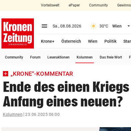
Vorteilswelt
ePaper
Community
Gewinns
close
Schließen
menu
Menü aufklappen
Sa., 08.08.2026
30°C
Wien
Abonnieren
Krone+
Österreich
Wien
Politik
Star
account_circle
arrow_right
Anmelden
(ausgewählt)
Community
Forum
Leseraktionen
Kolumnen
Das freie Wort
F
pin_drop
arrow_right
Bundesland auswäh
Wien
„KRONE“-KOMMENTAR
bookmark
Merkliste
Ende des einen Kriegs
Anfang eines neuen?
Suchbegriff
search
eingeben
Kolumnen
23.06.2025 06:00