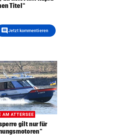
nen Titel“
comment
Jetzt kommentieren
 AM ATTERSEE
erre gilt nur für
nungsmotoren“