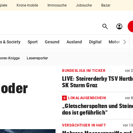
piele
Krone mobile
Immosuche
Jobsuche
Bazar
search
account_circle
Menü aufklappen
Suchen
s & Society
Sport
Gesund
Ausland
Digital
Motor
Wir
oren-Knigge
Leserreporter
len
BUNDESLIGA IM TICKER
vor 
LIVE: Steirerderby TSV Hartb
 oder
SK Sturm Graz
LOKALAUGENSCHEIN
vor 
„Gletscherspalten und Stein
das ist gefährlich“
VERDÄCHTIGER IN HAFT
vor 1