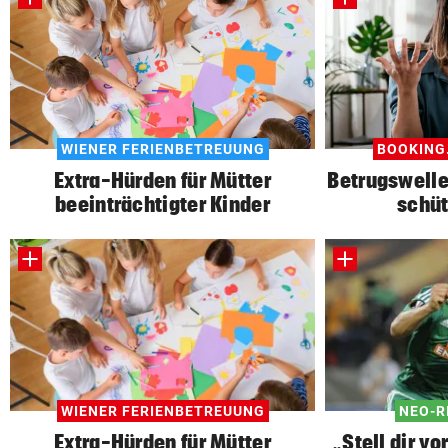
WIENER FERIENBETREUUNG
BOOKING
Extra-Hürden für Mütter
Betrugswelle
beeinträchtigter Kinder
schüt
WIENER FERIENBETREUUNG
NEO-R
Extra-Hürden für Mütter
„Stell dir vo