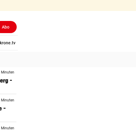
Abo
(ausgewählt)
tschaft
krone.tv
Wissen
Gericht
Kolumnen
Freizeit
Reise
Ti
2 Minuten
erg –
8 Minuten
e –
3 Minuten