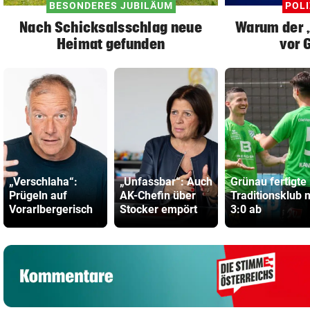
BESONDERES JUBILÄUM
POLI
Nach Schicksalsschlag neue
Warum der „
Heimat gefunden
vor 
„Verschlaha“:
„Unfassbar“: Auch
Grünau fertigte
Prügeln auf
AK-Chefin über
Traditionsklub 
Vorarlbergerisch
Stocker empört
3:0 ab