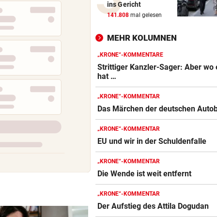
ins Gericht
Vom „Juniorpartner“ zum gr
141.808
mal gelesen
Liga-Rivalen
MEHR KOLUMNEN
BOOKING.COM-DATENLECK
Betrugswelle gegen Urlauber
„KRONE“-KOMMENTARE
schützen Sie sich
Strittiger Kanzler-Sager: Aber wo 
hat …
ÜBERGRIFF BEI FEIER
„KRONE“-KOMMENTAR
Grapsch-Vorwürfe gegen
Das Märchen der deutschen Auto
steirischen Polizisten
„KRONE“-KOMMENTAR
WIRRES POSTING
EU und wir in der Schuldenfalle
Britney Spears: „Ich habe al
Mama versagt“
„KRONE“-KOMMENTAR
Die Wende ist weit entfernt
WEITER KEINE ERHOLUNG
Im Osten: Kommende Woche
„KRONE“-KOMMENTAR
unter 30 Grad
Der Aufstieg des Attila Dogudan