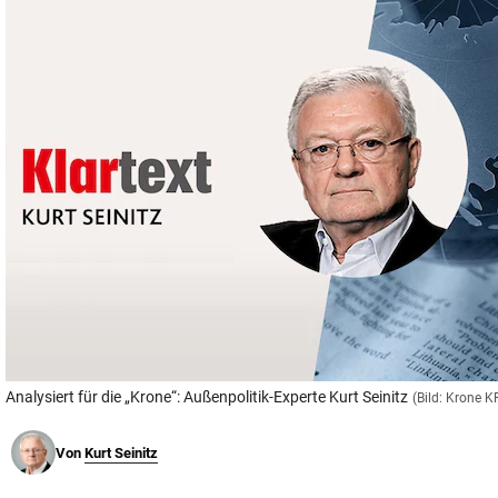
© Krone Multimedia GmbH & Co KG 2026
Muthgasse 2, 1190 Wien
Analysiert für die „Krone“: Außenpolitik-Experte Kurt Seinitz
(Bild: Krone 
Von
Kurt Seinitz