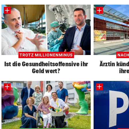
TROTZ MILLIONENMINUS
NACH
Ist die Gesundheitsoffensive ihr
Ärztin künd
Geld wert?
ihr