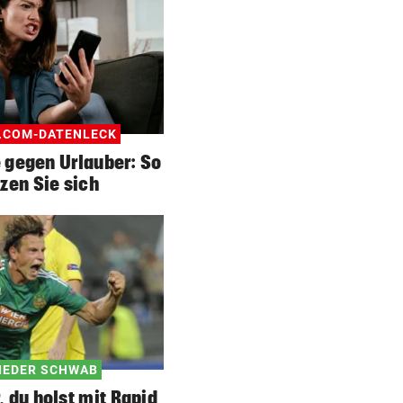
FEUERWEHR GEFORDERT
In nur acht Stunden fuhren z
Autos in Baugruben
AFLE TOP-SPIEL:
LIVE: Vienna Vikings treffen 
Wroclav Panthers
.COM-DATENLECK
 gegen Urlauber: So
42 TIERE ABGENOMMEN
zen Sie sich
180.000 Euro Steuergeld für
falschen Tierschutz
IEDER SCHWAB
r, du holst mit Rapid