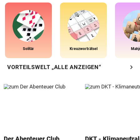
Solitär
Kreuzworträtsel
Mahj
chevron_right
VORTEILSWELT „ALLE ANZEIGEN“
Der Abenteuer Club