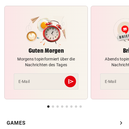
Guten Morgen
Br
Morgens topinformiert über die
Abends topin
Nachrichten des Tages
Nachrich
send
E-Mail
E-Mail
Abschicken
chevron_right
GAMES