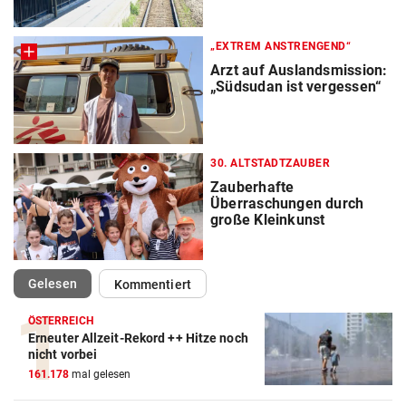
„EXTREM ANSTRENGEND“
Arzt auf Auslandsmission:
„Südsudan ist vergessen“
30. ALTSTADTZAUBER
Zauberhafte
Überraschungen durch
große Kleinkunst
(ausgewählt)
Gelesen
Kommentiert
ÖSTERREICH
Erneuter Allzeit-Rekord ++ Hitze noch
nicht vorbei
161.178
mal gelesen