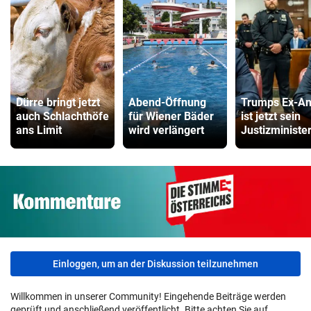
Dürre bringt jetzt
Abend-Öffnung
Trumps Ex-An
auch Schlachthöfe
für Wiener Bäder
ist jetzt sein
ans Limit
wird verlängert
Justizministe
Einloggen, um an der Diskussion teilzunehmen
Willkommen in unserer Community! Eingehende Beiträge werden
geprüft und anschließend veröffentlicht. Bitte achten Sie auf