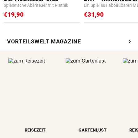
Spielerische Abenteuer mit Piatnik
Ein Spiel aus abbaubaren Ma
€19,90
€31,90
chevron_right
VORTEILSWELT MAGAZINE
REISEZEIT
GARTENLUST
REI