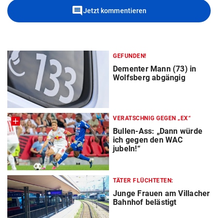
comment
Jetzt kommentieren
GEFUNDEN!
Dementer Mann (73) in
Wolfsberg abgängig
VERATSCHNIG GEGEN „EX“
Bullen-Ass: „Dann würde
ich gegen den WAC
jubeln!“
TÄTER FLÜCHTETEN:
Junge Frauen am Villacher
Bahnhof belästigt