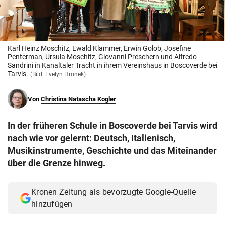
© Krone Multimedia GmbH & Co KG 2026
Muthgasse 2, 1190 Wien
Karl Heinz Moschitz, Ewald Klammer, Erwin Golob, Josefine
Penterman, Ursula Moschitz, Giovanni Preschern und Alfredo
Sandrini in Kanaltaler Tracht in ihrem Vereinshaus in Boscoverde bei
Tarvis.
(Bild: Evelyn Hronek)
Von
Christina Natascha Kogler
In der früheren Schule in Boscoverde bei Tarvis wird
nach wie vor gelernt: Deutsch, Italienisch,
Musikinstrumente, Geschichte und das Miteinander
über die Grenze hinweg.
Kronen Zeitung als bevorzugte Google-Quelle
hinzufügen