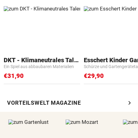
DKT - Klimaneutrales Talent
Ein Spiel aus abbaubaren Materialien
Schürze und Gartengerätet
€31,90
€29,90
chevron_right
VORTEILSWELT MAGAZINE