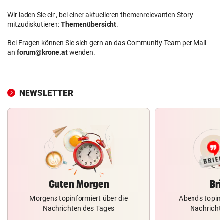
Wir laden Sie ein, bei einer aktuelleren themenrelevanten Story
mitzudiskutieren:
Themenübersicht
.
Bei Fragen können Sie sich gern an das Community-Team per Mail
an
forum@krone.at
wenden.
NEWSLETTER
Guten Morgen
Br
Morgens topinformiert über die
Abends topin
Nachrichten des Tages
Nachrich