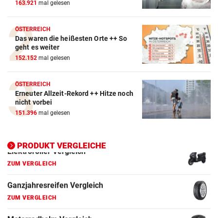
163.921
mal gelesen
ZUM VERGLEICH
Winterreifen Vergleich
ÖSTERREICH
Das waren die heißesten Orte ++ So
ZUM VERGLEICH
geht es weiter
152.152
mal gelesen
Wagenheber Vergleich
ZUM VERGLEICH
ÖSTERREICH
Erneuter Allzeit-Rekord ++ Hitze noch
Elektroroller Vergleich
nicht vorbei
ZUM VERGLEICH
151.396
mal gelesen
Ganzjahresreifen Vergleich
ZUM VERGLEICH
PRODUKT VERGLEICHE
Motorradhelm Vergleich
ZUM VERGLEICH
Schneeketten Vergleich
ZUM VERGLEICH