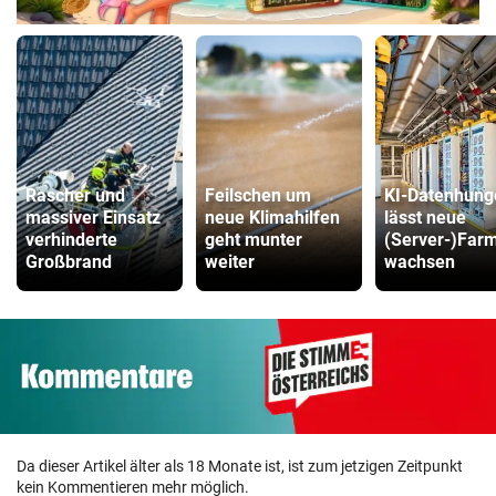
Rascher und
Feilschen um
KI-Datenhung
massiver Einsatz
neue Klimahilfen
lässt neue
verhinderte
geht munter
(Server-)Far
Großbrand
weiter
wachsen
Da dieser Artikel älter als 18 Monate ist, ist zum jetzigen Zeitpunkt
kein Kommentieren mehr möglich.