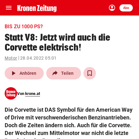
menu
account_circle
Navigation
Anmelden
Abo
close
Schließen
ein-/ausklappen
BIS ZU 1000 PS?
Abonnieren
Statt V8: Jetzt wird auch die
Corvette elektrisch!
account_circle
arrow_right
Anmelden
Motor
28.04.2022 05:01
pin_drop
arrow_right
Bundesland auswäh
Wien
play_arrow
Anhören
Teilen
bookmark
Merkliste
Von
krone.at
Suchbegriff
search
Die Corvette ist DAS Symbol für den American Way
eingeben
of Drive mit verschwenderischen Benzinantrieben.
Doch die Zeiten ändern sich. Auch für die Corvette.
Der Wechsel zum Mittelmotor war nicht die letzte