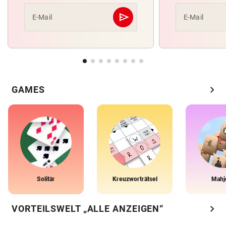
send
E-Mail
E-Mail
Abschicken
chevron_right
GAMES
Solitär
Kreuzworträtsel
Mahj
chevron_right
VORTEILSWELT „ALLE ANZEIGEN“