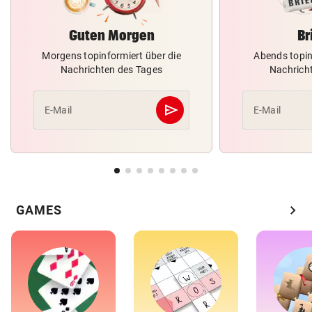
Guten Morgen
Br
Morgens topinformiert über die
Abends topin
Nachrichten des Tages
Nachrich
send
E-Mail
E-Mail
Abschicken
chevron_right
GAMES