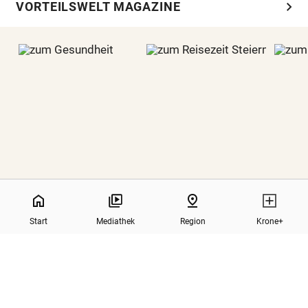
chevron_right
VORTEILSWELT MAGAZINE
home
pin_drop
GESUNDHEIT
REISEZEIT STEIERMARK
Start
Mediathek
Region
Krone+
north
Zurück nach oben