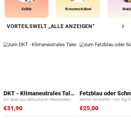
Solitär
Kreuzworträtsel
Mahj
chevron_right
VORTEILSWELT „ALLE ANZEIGEN“
DKT - Klimaneutrales Talent
Fetzblau oder Schn
Ein Spiel aus abbaubaren Materialien
Wetter verstehen - von Sigi F
€31,90
€25,00