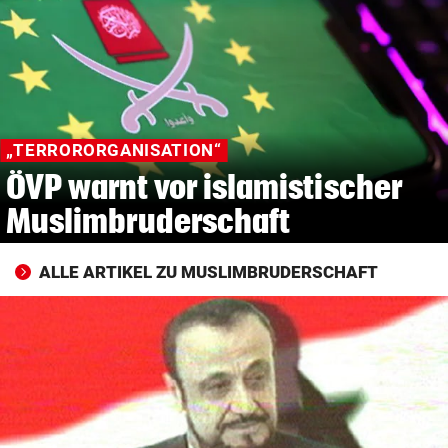
© Krone Multimedia GmbH & Co KG 2026
Muthgasse 2, 1190 Wien
„TERRORORGANISATION“
ÖVP warnt vor islamistischer
Muslimbruderschaft
ALLE ARTIKEL ZU MUSLIMBRUDERSCHAFT