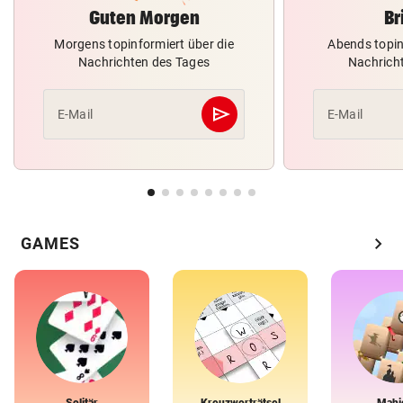
Guten Morgen
Br
Morgens topinformiert über die
Abends topin
Nachrichten des Tages
Nachrich
send
E-Mail
E-Mail
Abschicken
chevron_right
GAMES