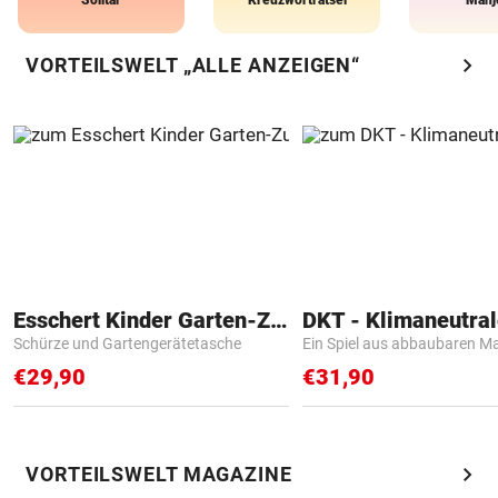
Solitär
Kreuzworträtsel
Mahj
chevron_right
VORTEILSWELT „ALLE ANZEIGEN“
Esschert Kinder Garten-Zubehör
Schürze und Gartengerätetasche
Ein Spiel aus abbaubaren Ma
€29,90
€31,90
chevron_right
VORTEILSWELT MAGAZINE