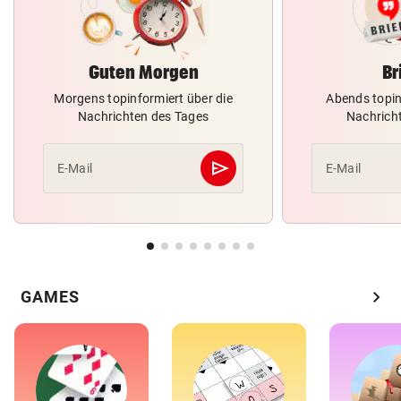
Guten Morgen
Br
Morgens topinformiert über die
Abends topin
Nachrichten des Tages
Nachrich
send
E-Mail
E-Mail
Abschicken
chevron_right
GAMES