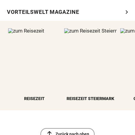
chevron_right
VORTEILSWELT MAGAZINE
REISEZEIT
REISEZEIT STEIERMARK
north
Zurück nach oben