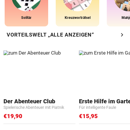
Solitär
Kreuzworträtsel
Mahj
chevron_right
VORTEILSWELT „ALLE ANZEIGEN“
Der Abenteuer Club
Erste Hilfe im Gart
Spielerische Abenteuer mit Piatnik
Für intelligente Faule
€19,90
€15,95