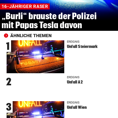
16-JÄHRIGER RASER
„Burli“ brauste der Polizei
mit Papas Tesla davon
ÄHNLICHE THEMEN
EREIGNIS
1
Unfall Steiermark
EREIGNIS
2
Unfall A2
EREIGNIS
3
Unfall Wien