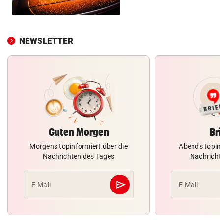
NEWSLETTER
Guten Morgen
Br
Morgens topinformiert über die
Abends topin
Nachrichten des Tages
Nachrich
send
E-Mail
E-Mail
Abschicken