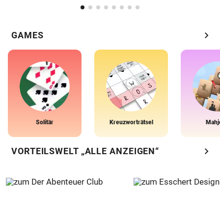
chevron_right
GAMES
Solitär
Kreuzworträtsel
Mahj
chevron_right
VORTEILSWELT „ALLE ANZEIGEN“