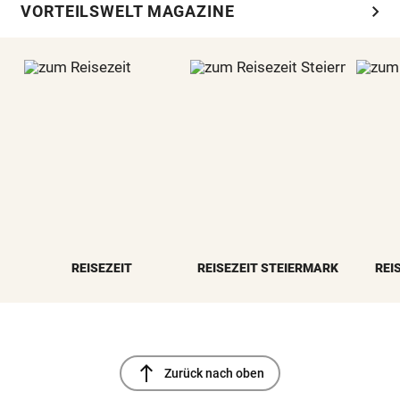
chevron_right
VORTEILSWELT MAGAZINE
REISEZEIT
REISEZEIT STEIERMARK
REI
north
Zurück nach oben