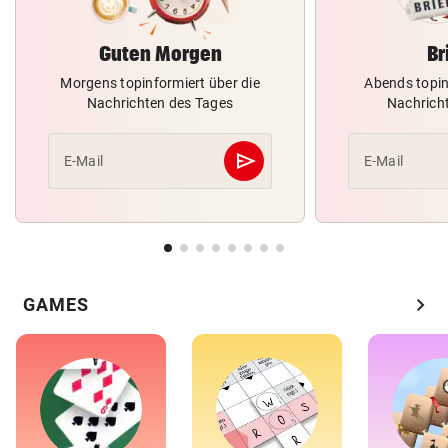
Guten Morgen
Br
Morgens topinformiert über die
Abends topin
Nachrichten des Tages
Nachrich
send
E-Mail
E-Mail
Abschicken
chevron_right
GAMES