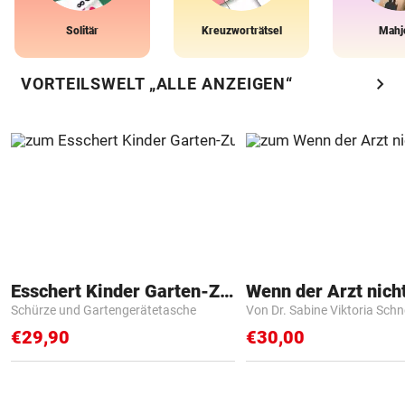
Solitär
Kreuzworträtsel
Mahj
chevron_right
VORTEILSWELT „ALLE ANZEIGEN“
Esschert Kinder Garten-Zubehör
Schürze und Gartengerätetasche
Von Dr. Sabine Viktoria Schn
€29,90
€30,00