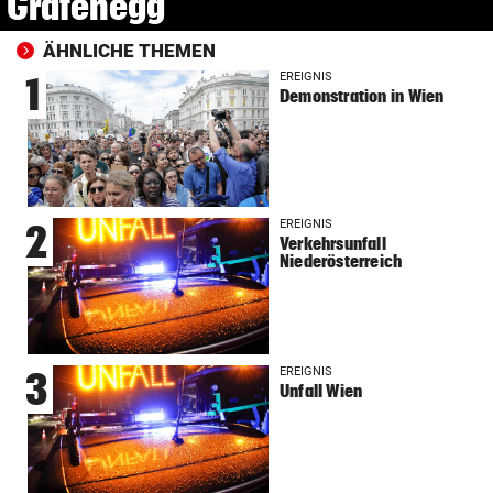
Grafenegg
ÄHNLICHE THEMEN
EREIGNIS
1
Demonstration in Wien
EREIGNIS
2
Verkehrsunfall
Niederösterreich
EREIGNIS
3
Unfall Wien