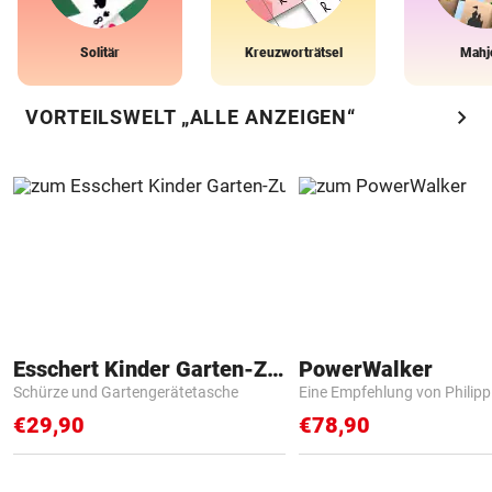
Solitär
Kreuzworträtsel
Mahj
chevron_right
VORTEILSWELT „ALLE ANZEIGEN“
Esschert Kinder Garten-Zubehör
PowerWalker
Schürze und Gartengerätetasche
Eine Empfehlung von Philip
€29,90
€78,90