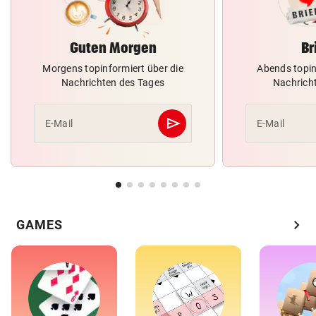
Guten Morgen
Br
Morgens topinformiert über die
Abends topin
Nachrichten des Tages
Nachrich
send
E-Mail
E-Mail
Abschicken
chevron_right
GAMES