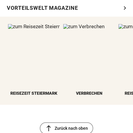
chevron_right
VORTEILSWELT MAGAZINE
REISEZEIT STEIERMARK
VERBRECHEN
REI
north
Zurück nach oben