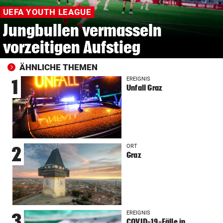
UEFA YOUTH LEAGUE
Jungbullen vermasseln
vorzeitigen Aufstieg
ÄHNLICHE THEMEN
EREIGNIS
1
Unfall Graz
ORT
2
Graz
EREIGNIS
3
COVID-19-Fälle in