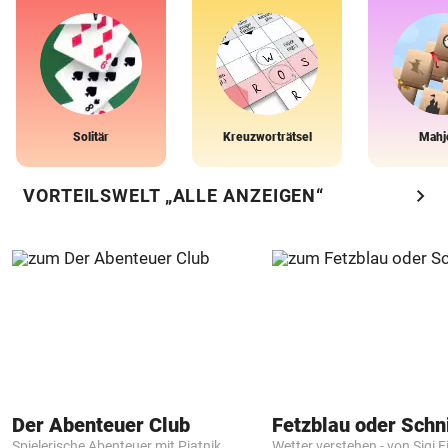
Solitär
Kreuzworträtsel
Mahj
chevron_right
VORTEILSWELT „ALLE ANZEIGEN“
Der Abenteuer Club
Fetzblau oder Schn
Spielerische Abenteuer mit Piatnik
Wetter verstehen - von Sigi F