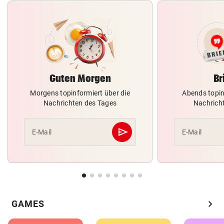
Guten Morgen
Br
Morgens topinformiert über die
Abends topin
Nachrichten des Tages
Nachrich
send
E-Mail
E-Mail
Abschicken
chevron_right
GAMES