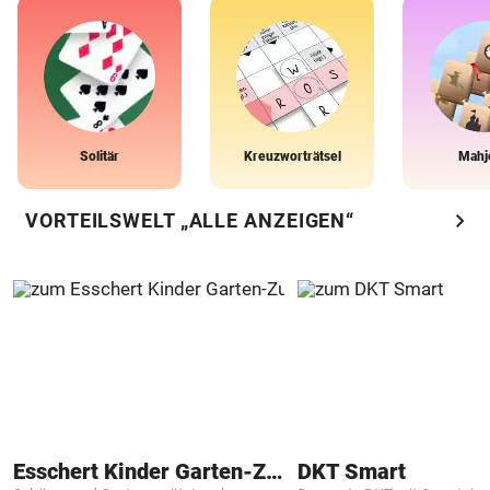
Solitär
Kreuzworträtsel
Mahj
chevron_right
VORTEILSWELT „ALLE ANZEIGEN“
Esschert Kinder Garten-Zubehör
DKT Smart