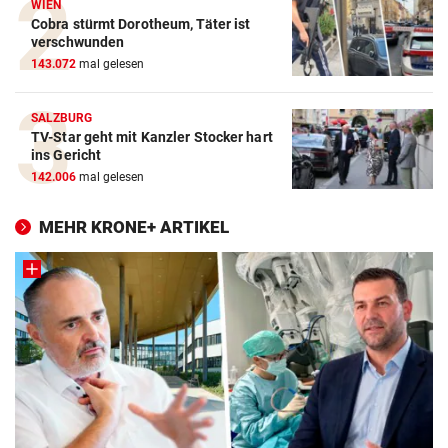
WIEN
Cobra stürmt Dorotheum, Täter ist
verschwunden
143.072
mal gelesen
SALZBURG
TV-Star geht mit Kanzler Stocker hart
ins Gericht
142.006
mal gelesen
MEHR KRONE+ ARTIKEL