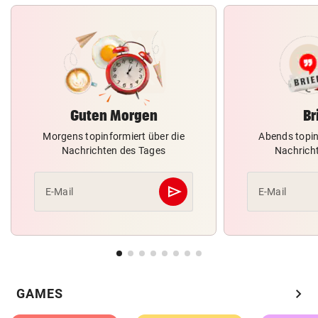
Guten Morgen
Br
Morgens topinformiert über die
Abends topin
Nachrichten des Tages
Nachrich
send
E-Mail
E-Mail
Abschicken
chevron_right
GAMES