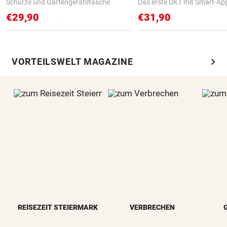
Schürze und Gartengerätetasche
Das erste DKT mit Smart-Ap
€29,90
€31,90
chevron_right
VORTEILSWELT MAGAZINE
REISEZEIT STEIERMARK
VERBRECHEN