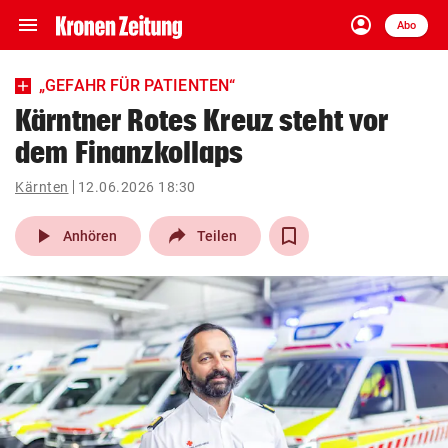
menu
account_circle
Navigation
Anmelden
Abo
close
Schließen
ein-/ausklappen
„GEFAHR FÜR PATIENTEN“
Abonnieren
Kärntner Rotes Kreuz steht vor
dem Finanzkollaps
account_circle
arrow_right
Anmelden
Kärnten
12.06.2026 18:30
pin_drop
arrow_right
Bundesland auswäh
Wien
play_arrow
Anhören
Teilen
bookmark
Merkliste
Suchbegriff
search
eingeben