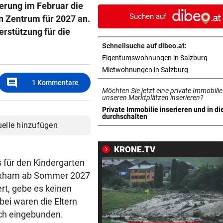
erung im Februar die
Leistungsprinzip
Suchen auf
n Zentrum für 2027 an.
TROTZ KRANKHEIT
vor 
erstützung für die
Starkoch Lafer kann’s nicht
Schnellsuche auf dibeo.at:
lassen
in n
Eigentumswohnungen in Salzburg
in neuem T
Mietwohnungen in Salzburg
WOHL SCHWER VERLETZT
vor 1
comment
1
Kommentare
„Sah sehr schlimm aus“ – S
Möchten Sie jetzt eine private Immobilie
um Salzburg-Kicker
unseren Marktplätzen inserieren?
Private Immobilie inserieren und in di
in neuem Tab öffnen
durchschalten
BULLEN-NOTEN IM DETAIL
vor 1
uelle hinzufügen
Kapitän und „Zauber-Zawie“
glänzten bei Salzburg
KRONE.TV
 für den Kindergarten
EUROPA-LEAGUE-QUALI
vor 1
Taxham ab Sommer 2027
Joker Tabakovic führt Salzbu
rt, gebe es keinen
Last-Minute-Sieg
bei waren die Eltern
ORKAN, KEIN STROM & CO
vor 1
och eingebunden.