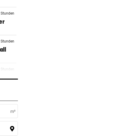
2 Stunden
er
2 Stunden
all
3 Stunden
eten
3 Stunden
Star
m²
3 Stunden
s