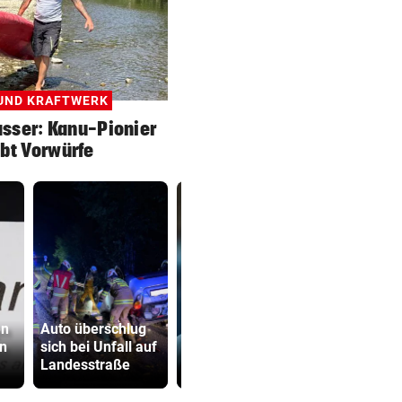
UND KRAFTWERK
sser: Kanu-Pionier
bt Vorwürfe
en
Auto überschlug
Hantavirus bei
Kampfsport
un
sich bei Unfall auf
Frankreich-Tourist
lockt jung
Landesstraße
entdeckt
in tödliche 