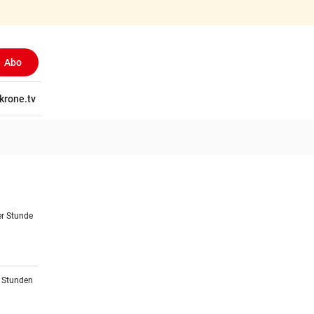
Abo
tschaft
krone.tv
Wissen
Gericht
Kolumnen
Freizeit
Reise
Ti
er Stunde
2 Stunden