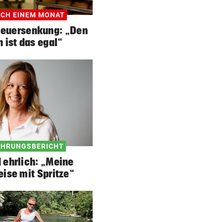
ACH EINEM MONAT
teuersenkung: „Den
 ist das egal“
AHRUNGSBERICHT
 ehrlich: „Meine
ise mit Spritze“