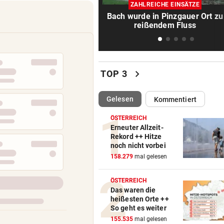
Skurrilitäten in der Red Bull
ZAHLREICHE EINSÄTZE
häufen sich
Bach wurde in Pinzgauer Ort zu
reißendem Fluss
MITTEN IN HITZEWELLE
vor 1
Irre! Salzburg – Pafos wegen
Sintflut unterbrochen
chevron_right
TOP 3
WAS FÜR EINE KLATSCHE!
vor 1
TV-Star geht mit Kanzler St
(ausgewählt)
Gelesen
Kommentiert
hart ins Gericht
ÖSTERREICH
ZAHLREICHE EINSÄTZE
vor 1
Erneuter Allzeit-
Rekord ++ Hitze
Bach wurde in Pinzgauer Ort
noch nicht vorbei
reißendem Fluss
158.279
mal gelesen
PAUSENGESPRÄCH
vor 1
ÖSTERREICH
Kissin kennt bei den Festspi
Das waren die
keine Routine
heißesten Orte ++
So geht es weiter
LEIPZIGS SEIWALD
vor 1
155.535
mal gelesen