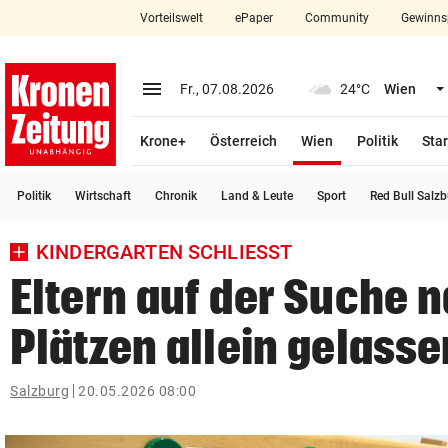
Vorteilswelt
ePaper
Community
Gewinns
close
Schließen
menu
Menü aufklappen
Fr., 07.08.2026
24°C
Wien
Abonnieren
(ausgewählt)
Krone+
Österreich
Wien
Politik
Star
account_circle
arrow_right
Anmelden
Politik
Wirtschaft
Chronik
Land & Leute
Sport
Red Bull Salz
pin_drop
arrow_right
Bundesland auswäh
Wien
KINDERGARTEN SCHLIESST
bookmark
Merkliste
Eltern auf der Suche 
Plätzen allein gelasse
Suchbegriff
search
eingeben
Salzburg
20.05.2026 08:00