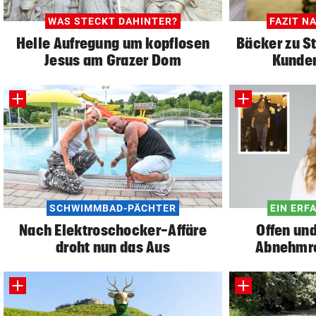
WAS STECKT DAHINTER?
FAZIT N
Helle Aufregung um kopflosen
Bäcker zu S
Jesus am Grazer Dom
Kunden
SCHWIMMBAD-PÄCHTER
EIN ERF
Nach Elektroschocker-Affäre
Offen und
droht nun das Aus
Abnehmre