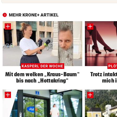
MEHR KRONE+ ARTIKEL
KASPERL DER WOCHE
PLÖ
Mit dem welken „Kraus-Baum“
Trotz intak
bis nach „Hottakring“
mich i