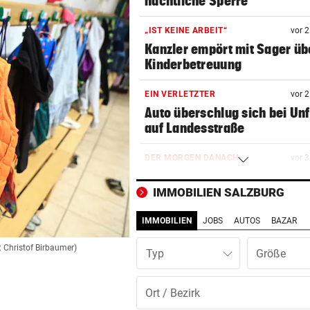
nächtliche Sperre
„IST KEINE ARBEIT“
vor 
Kanzler empört mit Sager üb
Kinderbetreuung
EIN VERLETZTER
vor 
Auto überschlug sich bei Unf
auf Landesstraße
DER MORGEN DANACH
vor 
Verheerende Unwetter richt
massive Schäden an
IMMOBILIEN SALZBURG
IMMOBILIEN
JOBS
AUTOS
BAZAR
LANGER EUROPACUPABEND
vor 
Salzburg: Lob von Brasilien-
d: Christof Birbaumer)
Typ
und große Sorgen
„KRONE“-KOLUMNE
vor 
Austria Salzburg setzt auf da