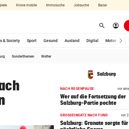
piele
Krone mobile
Immosuche
Jobsuche
Bazar
search
account_circle
Menü aufklappen
Suchen
s & Society
Sport
Gesund
Ausland
Digital
Motor
Wir
burg
Sonderthemen
Wetter
len
Salzburg
nach
NACH REGENPAUSE
vor ein
n
Wer auf die Fortsetzung der
Salzburg-Partie pochte
GROSSEINSATZ NACH FUND
vor 
Salzburg: Granate sorgte für