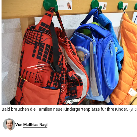
© Krone Multimedia GmbH & Co KG 2026
Muthgasse 2, 1190 Wien
Bald brauchen die Familien neue Kindergartenplätze für ihre Kinder.
(Bil
Von
Matthias Nagl