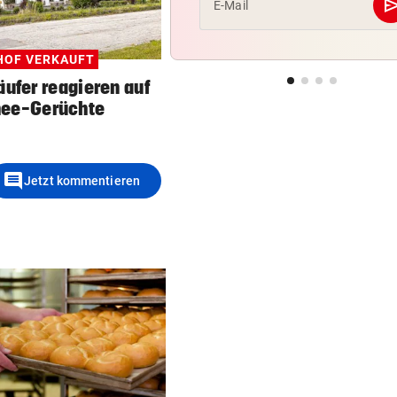
se
E-Mail
HOF VERKAUFT
äufer reagieren auf
ee-Gerüchte
comment
Jetzt kommentieren