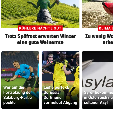
KÜHLERE NÄCHTE GUT
KLIMA 
Trotz Späfrost erwarten Winzer
Zu wenig Wa
eine gute Weinernte
erhe
Wer auf die
Leihe perfekt:
Fortsetzung der
Borussia
Syrer bekomm
Salzburg-Partie
Dortmund
in Österreich n
pochte
vermeldet Abgang
seltener Asyl