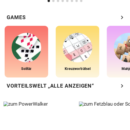
chevron_right
GAMES
Solitär
Kreuzworträtsel
Mahj
chevron_right
VORTEILSWELT „ALLE ANZEIGEN“