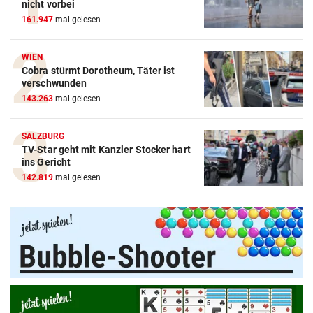
nicht vorbei
161.947
mal gelesen
WIEN
Cobra stürmt Dorotheum, Täter ist
verschwunden
143.263
mal gelesen
SALZBURG
TV-Star geht mit Kanzler Stocker hart
Amazon-Kindle Vergleich
ins Gericht
142.819
mal gelesen
ZUM VERGLEICH
Apple-iPad Vergleich
ZUM VERGLEICH
Apple-iPhone Vergleich
ZUM VERGLEICH
Apple Macbook Vergleich