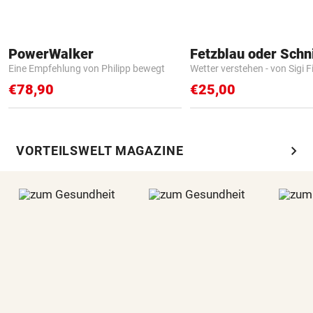
PowerWalker
Fetzblau oder Schn
Eine Empfehlung von Philipp bewegt
Wetter verstehen - von Sigi F
€78,90
€25,00
chevron_right
VORTEILSWELT MAGAZINE