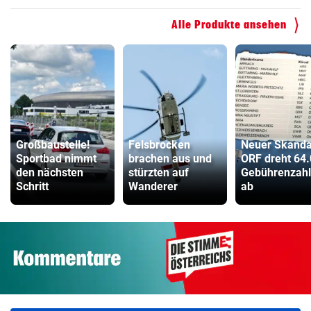
Alle Produkte ansehen
Großbaustelle!
Felsbrocken
Neuer Skanda
Sportbad nimmt
brachen aus und
ORF dreht 64
den nächsten
stürzten auf
Gebührenzahl
Schritt
Wanderer
ab