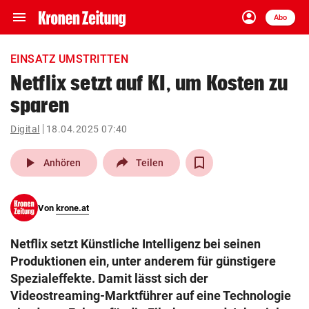
menu
account_circle
Navigation
Anmelden
Abo
close
Schließen
ein-/ausklappen
EINSATZ UMSTRITTEN
Abonnieren
Netflix setzt auf KI, um Kosten zu
sparen
account_circle
arrow_right
Anmelden
Digital
18.04.2025 07:40
pin_drop
arrow_right
Bundesland auswäh
Wien
play_arrow
Anhören
Teilen
bookmark
Merkliste
Von
krone.at
Suchbegriff
search
Netflix setzt Künstliche Intelligenz bei seinen
eingeben
Produktionen ein, unter anderem für günstigere
Spezialeffekte. Damit lässt sich der
Videostreaming-Marktführer auf eine Technologie