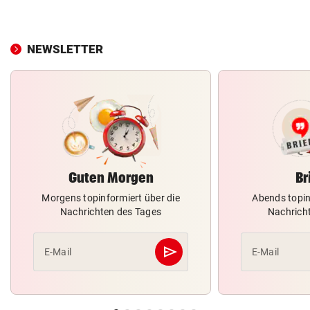
NEWSLETTER
Guten Morgen
Br
Morgens topinformiert über die
Abends topin
Nachrichten des Tages
Nachrich
send
E-Mail
E-Mail
Abschicken