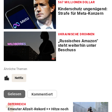
567 MILLIONEN DOLLAR
Kinderschutz ungenügend:
Strafe für Meta-Konzern
UKRAINISCHE DROHNEN
„Russisches Amazon“
steht weiterhin unter
Beschuss
Ähnliche Themen
Netflix
(ausgewählt)
Gelesen
Kommentiert
ÖSTERREICH
Erneuter Allzeit-Rekord ++ Hitze noch