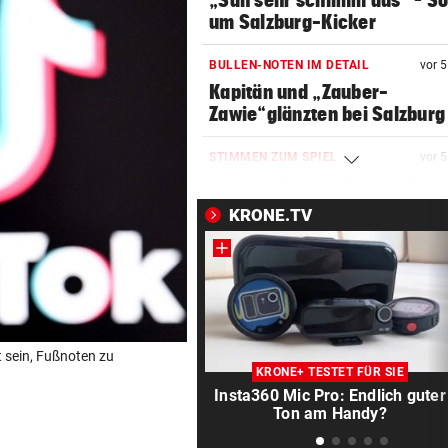
„Sah sehr schlimm aus“ – S
um Salzburg-Kicker
BULLEN-NOTEN IM DETAIL
vor 
Kapitän und „Zauber-
Zawie“glänzten bei Salzburg
STIMMEN ZUM SPIEL
vor 
Austria-Trainer Helm: „Das
uns besser!“
KRONE.TV
KUNDENDATEN BETROFFEN
vor 
Cyberangriff auf Wiener
Schmuckhändler Frey Wille
EUROPA-LEAGUE-QUALI
vor 
t sein, Fußnoten zu
Joker Tabakovic führt Salzbu
KRONE+ TESTET FÜR SIE
Last-Minute-Sieg
Insta360 Mic Pro: Endlich guter
Ton am Handy?
PALÄSTINENSER GETÖTET
vor 