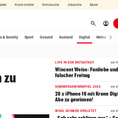
piele
Krone mobile
Immosuche
Jobsuche
Bazar
search
account_circle
Menü aufklappen
Suchen
(ausgewählt)
s & Society
Sport
Gesund
Ausland
Digital
Motor
Wir
len
LIVE IN DER METASTADT
vor 
Wincent Weiss: Fanliebe und
n zu
falscher Freitag
SOMMERGEWINNSPIEL 2026
vor 
20 x iPhone 16 mit Krone Digi
Abo zu gewinnen!
WOHL SCHWER VERLETZT
vor 