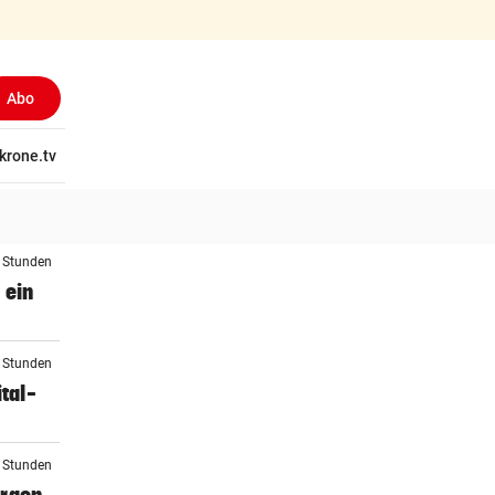
Abo
tschaft
krone.tv
Wissen
Gericht
Kolumnen
Freizeit
Reise
Ti
4 Stunden
 ein
4 Stunden
tal-
4 Stunden