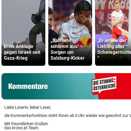
„Sah sehr
„Er ist wie der
Erste Anklage
schlimm aus“ –
Liebling aller
gegen Israeli seit
Sorgen um
Schwiegermütte
Gaza-Krieg
Salzburg-Kicker
“
Liebe Leserin, lieber Leser,
die Kommentarfunktion steht Ihnen ab 6 Uhr wieder wie gewohnt zur 
Mit freundlichen Grüßen
das krone.at-Team