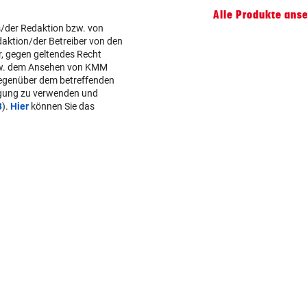
Alle Produkte ans
s/der Redaktion bzw. von
daktion/der Betreiber von den
r, gegen geltendes Recht
w. dem Ansehen von KMM
gegenüber dem betreffenden
lgung zu verwenden und
B
).
Hier
können Sie das