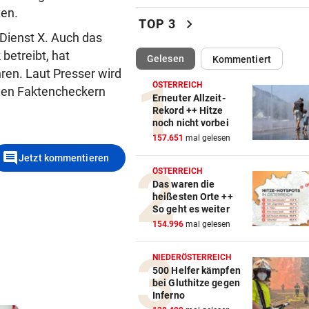
ten.
Katzentöter-Anwalt: „Nie so 
chevron_right
TOP 3
Hass begegnet“
-Dienst X. Auch das
etreibt, hat
(ausgewählt)
Gelesen
Kommentiert
TRUMP DROHT:
vor 
en. Laut Presser wird
Lange Haftstrafen für Berich
ÖSTERREICH
igen Faktencheckern
über Waffenengpässe
Erneuter Allzeit-
Rekord ++ Hitze
noch nicht vorbei
CONFERENCE LEAGUE
vor 
157.651
mal gelesen
Sieg! Austria stößt die Tür z
comment
Play-off weit auf
Jetzt kommentieren
ÖSTERREICH
Das waren die
MITTEN IN HITZEWELLE
vor 
heißesten Orte ++
Irre! Salzburg – Pafos wegen
So geht es weiter
Sintflut unterbrochen
154.996
mal gelesen
RADSPORT
vor 
NIEDERÖSTERREICH
Reusser vor Ventoux-Etappe
500 Helfer kämpfen
bei Gluthitze gegen
weiter im Gelben Trikot
Inferno