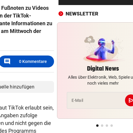
Erste Anklage gegen Israeli s
e Fußnoten zu Videos
Gaza-Krieg
NEWSLETTER
n der TikTok-
ante Informationen zu
STIMMEN ZUM SPIEL
vor 
Sportboss Katzer: „Fahren
e am Mittwoch der
superhappy nach Hause“
ORKAN, KEIN STROM & CO
vor 
Skurrilitäten in der Red Bull
comment
0
Kommentare
häufen sich
Digital News
Alles über Elektronik, Web, Spiele 
WASSERSPRINGEN
vor 
noch vieles mehr
Knoll bei EM Achter vom Tur
uelle hinzufügen
Lotfi auf Rang 12!
se
E-Mail
SCHON NÄCHSTE SAISON
vor 
ut TikTok erlaubt sein,
F1-Boss verrät: Es wird mehr
Angaben zufolge
Sprintrennen geben
en und nicht gegen die
r des Programms
FREISPRÜCHE REGEN AUF
vor 