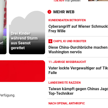
138.409
mal gelesen
KEIN ARSENAL-WECHSEL
vor 
Vinicius Jr. verlängert bei Re
MEHR WEB
Madrid bis 2032
KUNDENDATEN BETROFFEN
UKRAINISCHER ANGRIFF?
vor 
Cyberangriff auf Wiener Schmuck
Vor Oman havarierter Tanker
Frey Wille
Drei Kinder
Justizmitarbeiteri
Katzentöter
Ölkatastrophe droht
während Sturm
n als
Anwalt: „Ni
CHIPS, KI UND ROBOTER
r!
aus Seenot
Schmugglerin aus
viel Hass
„VERSTEHE ICH NICHT“
vor 
Diese China-Durchbrüche machen
gerettet
Liebe?
begegnet“
Washington nervös
Amazon-Kindle Vergleich
ÖFB-Kicker Wimmer packt ü
Morddrohungen aus
ZUM VERGLEICH
11-JÄHRIGE MISSBRAUCHT
Vater lockte Vergewaltiger auf Tik
Apple-iPad Vergleich
Falle
ZUM VERGLEICH
LANDESWEITE RAZZIEN
Apple-iPhone Vergleich
Taiwan kämpft gegen Chinas Jagd
ZUM VERGLEICH
Top-Techniker
Verfügung.
Apple Macbook Vergleich
NACH OPENAI, ANTHROPIC