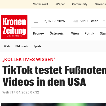
Vorteilswelt
ePaper
Community
Gewinns
close
Schließen
menu
Menü aufklappen
Fr., 07.08.2026
23°C
Wien
Abonnieren
Krone+
Österreich
Wien
Politik
Star
account_circle
arrow_right
Anmelden
(ausgewählt)
Web
Elektronik
Spiele
pin_drop
arrow_right
Bundesland auswäh
Wien
„KOLLEKTIVES WISSEN“
bookmark
Merkliste
TikTok testet Fußnote
Videos in den USA
Suchbegriff
search
eingeben
Web
17.04.2025 07:32