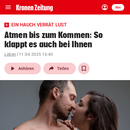
menu
account_circle
Navigation
Anmelden
Abo
close
Schließen
ein-/ausklappen
EIN HAUCH VERRÄT LUST
Abonnieren
Atmen bis zum Kommen: So
klappt es auch bei Ihnen
account_circle
arrow_right
Anmelden
Leben
11.04.2025 16:43
pin_drop
arrow_right
Bundesland auswäh
Wien
play_arrow
Anhören
Teilen
bookmark
Merkliste
Suchbegriff
search
eingeben