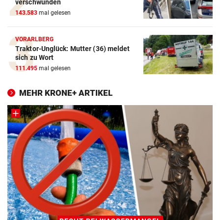
verschwunden
143.583
mal gelesen
VORARLBERG
Traktor-Unglück: Mutter (36) meldet
sich zu Wort
111.495
mal gelesen
MEHR KRONE+ ARTIKEL