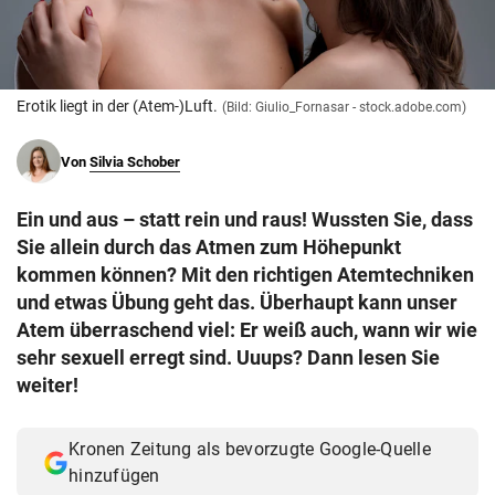
© Krone Multimedia GmbH & Co KG 2026
Muthgasse 2, 1190 Wien
Erotik liegt in der (Atem-)Luft.
(Bild: Giulio_Fornasar - stock.adobe.com)
Von
Silvia Schober
Ein und aus – statt rein und raus! Wussten Sie, dass
Sie allein durch das Atmen zum Höhepunkt
kommen können? Mit den richtigen Atemtechniken
und etwas Übung geht das. Überhaupt kann unser
Atem überraschend viel: Er weiß auch, wann wir wie
sehr sexuell erregt sind. Uuups? Dann lesen Sie
weiter!
Kronen Zeitung als bevorzugte Google-Quelle
hinzufügen