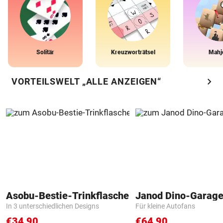
Solitär
Kreuzworträtsel
Mahj
chevron_right
VORTEILSWELT „ALLE ANZEIGEN“
Asobu-Bestie-Trinkflasche
Janod Dino-Garag
In 3 unterschiedlichen Designs
Für kleine Autofans
€34,90
€64,90