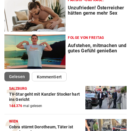
PARSHIP-UMFRAGE:
Unzufrieden! Österreicher
hätten gerne mehr Sex
FOLGE VON FREITAG
Aufstehen, mitmachen und
gutes Gefühl genießen
(ausgewählt)
Gelesen
Kommentiert
SALZBURG
TV-Star geht mit Kanzler Stocker hart
ins Gericht
144.376
mal gelesen
WIEN
Cobra stürmt Dorotheum, Täter ist