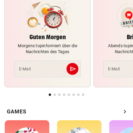
Guten Morgen
Br
Morgens topinformiert über die
Abends topin
Nachrichten des Tages
Nachrich
send
E-Mail
E-Mail
Abschicken
chevron_right
GAMES