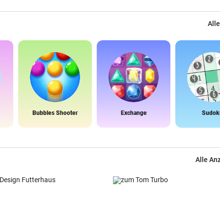
Alle
Bubbles Shooter
Exchange
Sudok
Alle An