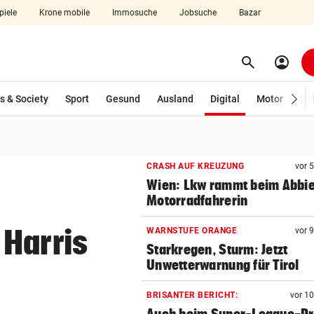
piele
Krone mobile
Immosuche
Jobsuche
Bazar
search
account_circle
Menü aufklappen
Suchen
(ausgewählt)
s & Society
Sport
Gesund
Ausland
Digital
Motor
Wir
len
CRASH AUF KREUZUNG
vor 
Wien: Lkw rammt beim Abbi
Motorradfahrerin
Harris
WARNSTUFE ORANGE
vor 
Starkregen, Sturm: Jetzt
Unwetterwarnung für Tirol
BRISANTER BERICHT:
vor 1