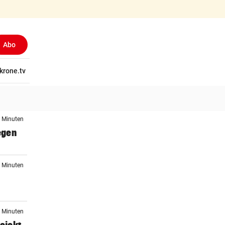
Abo
tschaft
krone.tv
Wissen
Gericht
Kolumnen
Freizeit
Reise
Ti
5 Minuten
egen
9 Minuten
0 Minuten