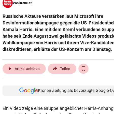
Von
krone.at
© Krone Multimedia GmbH & Co KG 2026
Muthgasse 2, 1190 Wien
Russische Akteure verstärken laut Microsoft ihre
Desinformationskampagne gegen die US-Präsidentsch
Kamala Harris. Eine mit dem Kreml verbundene Gru
habe seit Ende August zwei gefälschte Videos produzie
Wahlkampagne von Harris und ihrem Vize-Kandidaten
diskreditieren, erklärte der US-Konzern am Dienstag.
play_arrow
Artikel anhören
Teilen
Kronen Zeitung als bevorzugte Google-Q
Ein Video zeige eine Gruppe angeblicher Harris-Anhänge