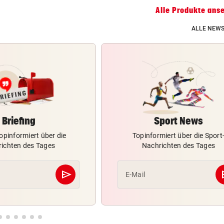
Alle Produkte ans
ALLE NEWS
Briefing
Sport News
opinformiert über die
Topinformiert über die Sport
ichten des Tages
Nachrichten des Tages
send
s
E-Mail
Abschicken