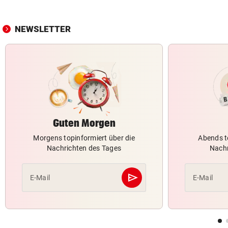
NEWSLETTER
Guten Morgen
Morgens topinformiert über die
Abends t
Nachrichten des Tages
Nachr
send
E-Mail
E-Mail
Abschicken