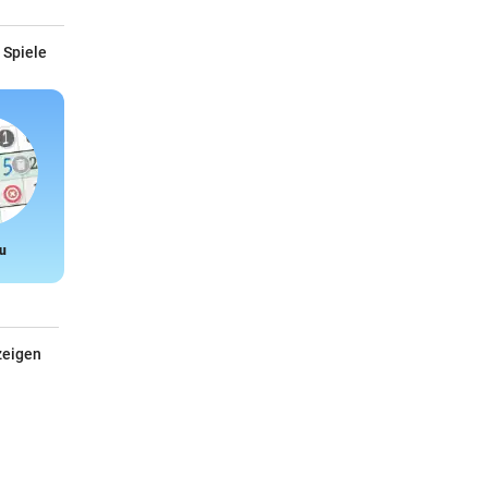
 Spiele
u
Snake
zeigen