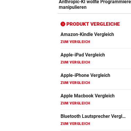
Anthropic-KI wollte Programmiere
ZUM VERGLEICH
manipulieren
Bluetooth Lautsprecher Vergleich
ZUM VERGLEICH
PRODUKT VERGLEICHE
DSL Speedtest
ZUM VERGLEICH
Fernseher Vergleich
ZUM VERGLEICH
Fritz Repeater Vergleich
ZUM VERGLEICH
Gaming Laptop Vergleich
ZUM VERGLEICH
Grafikkarten Vergleich
ZUM VERGLEICH