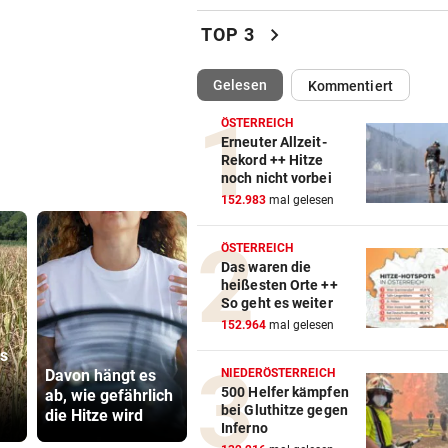
Linzer Tech-Firma hat Jobab
chevron_right
TOP 3
fast abgeschlossen
(ausgewählt)
Gelesen
Kommentiert
EINST VIZE-WELTMEISTER
vor ein
Süße Bilder! Ehemaliges ÖS
ÖSTERREICH
im Baby-Glück
Erneuter Allzeit-
Rekord ++ Hitze
noch nicht vorbei
STRASSE VON HORMUZ
vor ein
152.983
mal gelesen
So stellt sich der Iran die G
für Schiffe vor
ÖSTERREICH
Das waren die
LANDESWEITE RAZZIEN
vor ein
heißesten Orte ++
Taiwan kämpft gegen Chinas
So geht es weiter
auf Top-Techniker
152.964
mal gelesen
as
Jamie Olivers
„Sehen un
DRAMA AM BODENSEE
vor ein
Davon hängt es
älteste Tochter
15. August“
NIEDERÖSTERREICH
Frau von Bord gefallen und 
500 Helfer kämpfen
ab, wie gefährlich
Poppy wird
Ceuta vor 
bei Gluthitze gegen
Wellen verschluckt
die Hitze wird
heiraten
Ansturm
Inferno