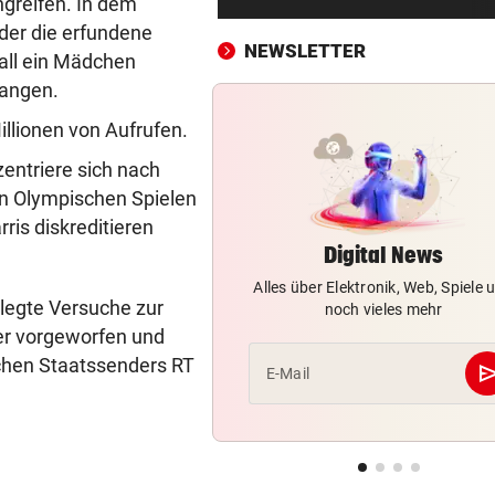
greifen. In dem
Jamie Olivers älteste Tochte
der die erfundene
Poppy wird heiraten
NEWSLETTER
all ein Mädchen
AUF DER NORDSCHLEIFE
vor 3
gangen.
Mercedes CLA schneller als 
llionen von Aufrufen.
Model S Plaid!
entriere sich nach
RÜCKSCHLAG BEI MASTERS
vor 3
 Olympischen Spielen
Überraschung! Zverev muss 
rris diskreditieren
die Koffer packen
Digital News
Alles über Elektronik, Web, Spiele 
SOCIAL-MEDIA-AUFRUFE
vor 
legte Versuche zur
noch vieles mehr
„Sehen uns am 15. August“:
er vorgeworfen und
vor neuem Ansturm
chen Staatssenders RT
se
E-Mail
POKER SPITZT SICH ZU
vor 4
Real erhöht Angebot, aber
Vinicius löscht alles
500 STELLEN BETROFFEN
vor ein