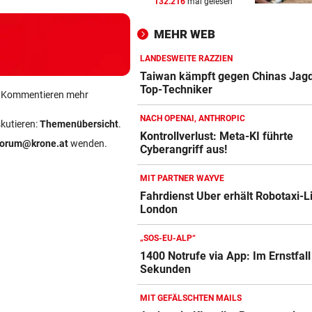
132.216
mal gelesen
ASIA-PLÄNE STOCKEN
vor ein
Doch noch überraschende 
MEHR WEB
um Kult-Wirtshaus?
LANDESWEITE RAZZIEN
FOLGE VON DONNERSTAG
vor ein
Taiwan kämpft gegen Chinas Jagd
Sesseltag: Gemeinsam sitze
Top-Techniker
ein Kommentieren mehr
gemeinsam schwitzen
NACH OPENAI, ANTHROPIC
skutieren:
Themenübersicht
.
BERGTOUR IN AFRIKA
vor ein
Kontrollverlust: Meta-KI führte
forum@krone.at
wenden.
Cyberangriff aus!
Amazon-Kindle Vergleich
Leonies großer Gipfelsieg für
Menschlichkeit
ZUM VERGLEICH
MIT PARTNER WAYVE
Fahrdienst Uber erhält Robotaxi-L
Apple-iPad Vergleich
London
ZUM VERGLEICH
„SOS-EU-ALP“
Apple-iPhone Vergleich
1400 Notrufe via App: Im Ernstfall
ZUM VERGLEICH
Sekunden
Apple Macbook Vergleich
MIT GEFÄLSCHTEN MAILS