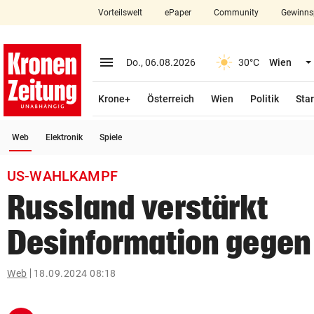
Vorteilswelt
ePaper
Community
Gewinns
close
Schließen
menu
Menü aufklappen
Do., 06.08.2026
30°C
Wien
Abonnieren
Krone+
Österreich
Wien
Politik
Star
account_circle
arrow_right
Anmelden
(ausgewählt)
Web
Elektronik
Spiele
pin_drop
arrow_right
Bundesland auswäh
Wien
US-WAHLKAMPF
bookmark
Merkliste
Russland verstärkt
Desinformation gegen 
Suchbegriff
search
eingeben
Web
18.09.2024 08:18