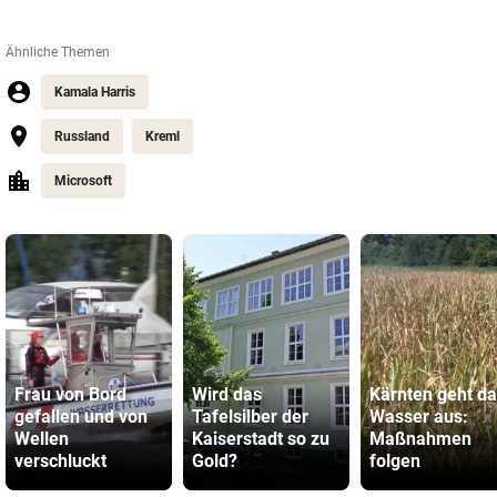
Ähnliche Themen
Kamala Harris
Russland
Kreml
Microsoft
Frau von Bord
Wird das
Kärnten geht d
gefallen und von
Tafelsilber der
Wasser aus:
Wellen
Kaiserstadt so zu
Maßnahmen
verschluckt
Gold?
folgen