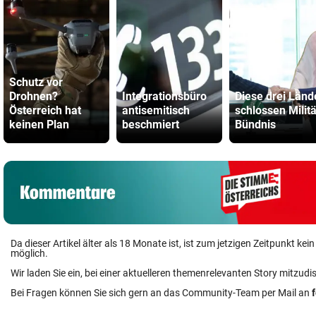
Schutz vor
Drohnen?
Integrationsbüro
Diese drei Länd
Österreich hat
antisemitisch
schlossen Militä
keinen Plan
beschmiert
Bündnis
Da dieser Artikel älter als 18 Monate ist, ist zum jetzigen Zeitpunkt k
möglich.
Wir laden Sie ein, bei einer aktuelleren themenrelevanten Story mitzudi
Bei Fragen können Sie sich gern an das Community-Team per Mail an