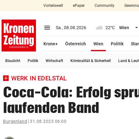
Vorteilswelt
ePaper
Community
Gewinns
close
Schließen
menu
Menü aufklappen
Sa., 08.08.2026
22°C
Wien
Abonnieren
(ausgewählt)
Krone+
Österreich
Wien
Politik
Star
account_circle
arrow_right
Anmelden
Blaulicht
Politik
Wirtschaft
Kriminalität & Sicherheit
Land & Leut
pin_drop
arrow_right
Bundesland auswäh
Wien
WERK IN EDELSTAL
bookmark
Merkliste
Coca-Cola: Erfolg spr
laufenden Band
Suchbegriff
search
eingeben
Burgenland
31.08.2023 06:00