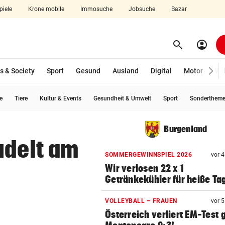
piele
Krone mobile
Immosuche
Jobsuche
Bazar
search
account_circle
Menü aufklappen
Suchen
s & Society
Sport
Gesund
Ausland
Digital
Motor
Wir
e
Tiere
Kultur & Events
Gesundheit & Umwelt
Sport
Sonderthem
len
Burgenland
udelt am
SOMMERGEWINNSPIEL 2026
vor 
Wir verlosen 22 x 1
Getränkekühler für heiße Ta
VOLLEYBALL – FRAUEN
vor 
Österreich verliert EM-Test