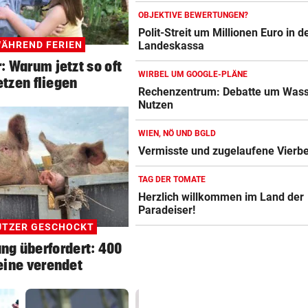
OBJEKTIVE BEWERTUNGEN?
Polit-Streit um Millionen Euro in d
ÄHREND FERIEN
Landeskassa
 Warum jetzt so oft
WIRBEL UM GOOGLE-PLÄNE
etzen fliegen
Rechenzentrum: Debatte um Wass
Nutzen
WIEN, NÖ UND BGLD
Vermisste und zugelaufene Vierbe
TAG DER TOMATE
Herzlich willkommen im Land der
Paradeiser!
ÜTZER GESCHOCKT
ng überfordert: 400
ine verendet