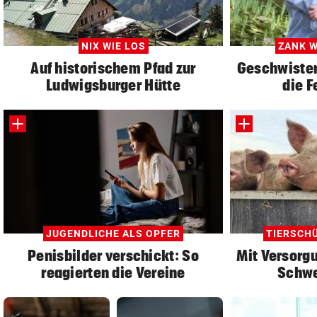
NIX WIE LOS
ZANK W
Auf historischem Pfad zur
Geschwister:
Ludwigsburger Hütte
die F
JUGENDLICHE ALS OPFER
TIERSCH
Penisbilder verschickt: So
Mit Versorgu
reagierten die Vereine
Schwe