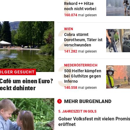
Rekord ++ Hitze
noch nicht vorbei
160.074
mal gelesen
WIEN
Cobra stürmt
Dorotheum, Täter ist
verschwunden
141.282
mal gelesen
NIEDERÖSTERREICH
500 Helfer kämpfen
OLGER GESUCHT
bei Gluthitze gegen
Café um einen Euro?
Inferno
eckt dahinter
140.558
mal gelesen
MEHR BURGENLAND
5. JAHRESZEIT IN GOLS
Golser Volksfest mit vielen Promi
eröffnet