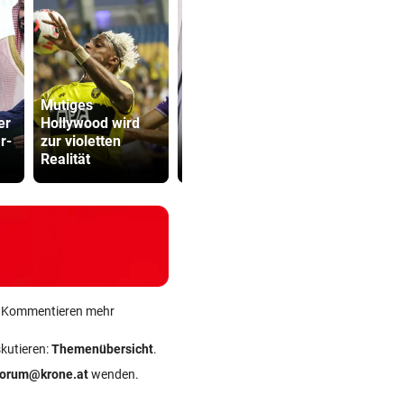
Mutiges
er
Hollywood wird
Polit-Streit um
Sager wirkt
r-
zur violetten
Millionen Euro in
Mütter-Auf
Realität
der Landeskassa
gegen Kanz
ein Kommentieren mehr
skutieren:
Themenübersicht
.
forum@krone.at
wenden.