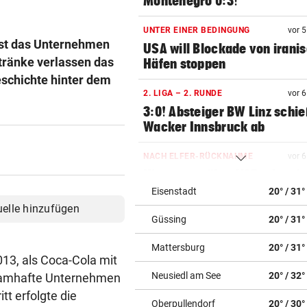
Montenegro 0:3!
UNTER EINER BEDINGUNG
vor 
sst das Unternehmen
USA will Blockade von irani
etränke verlassen das
Häfen stoppen
eschichte hinter dem
2. LIGA – 2. RUNDE
vor 
3:0! Absteiger BW Linz schie
Wacker Innsbruck ab
NACH ELFER-RÜCKNAHME
vor 
Hinterseer über VAR: „Ist ei
absoluter Skandal!“
Eisenstadt
20° / 31°
uelle hinzufügen
Güssing
20° / 31°
WEGEN CEUTA-KRISE
vor 
Spanien kontert: Jetzt
Mattersburg
20° / 31°
Grenzkontrollen für Italien
13, als Coca-Cola mit
Neusiedl am See
20° / 32°
 namhafte Unternehmen
SONNTAG NOCH IM KASTEN
vor 
tt erfolgte die
Klubs aus Holland und Italie
Oberpullendorf
20° / 30°