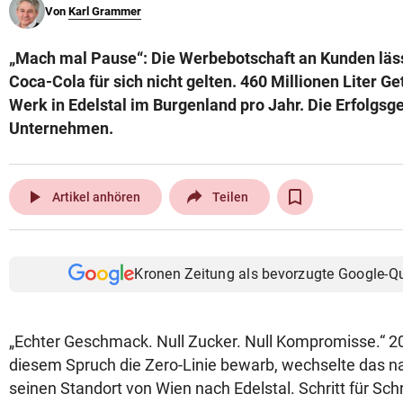
Von
Karl Grammer
© Krone Multimedia GmbH & Co KG 2026
Muthgasse 2, 1190 Wien
„Mach mal Pause“: Die Werbebotschaft an Kunden lä
Coca-Cola für sich nicht gelten. 460 Millionen Liter G
Werk in Edelstal im Burgenland pro Jahr. Die Erfolgsg
Unternehmen.
play_arrow
Artikel anhören
Teilen
Kronen Zeitung als bevorzugte Google-Q
„Echter Geschmack. Null Zucker. Null Kompromisse.“ 20
diesem Spruch die Zero-Linie bewarb, wechselte das
seinen Standort von Wien nach Edelstal. Schritt für Schri