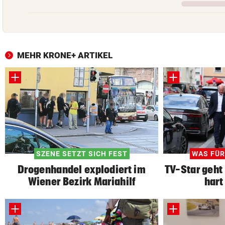
MEHR KRONE+ ARTIKEL
SZENE SETZT SICH FEST
WAS FÜR
Drogenhandel explodiert im
TV-Star geht
Wiener Bezirk Mariahilf
hart