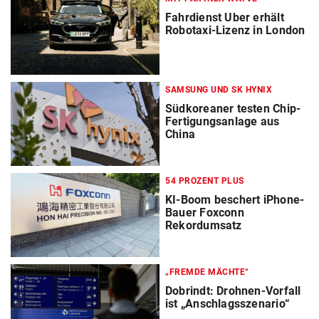
Fahrdienst Uber erhält
Robotaxi-Lizenz in London
SAMSUNG UND SK HYNIX
Südkoreaner testen Chip-
Fertigungsanlage aus
China
54 PROZENT PLUS
KI-Boom beschert iPhone-
Bauer Foxconn
Rekordumsatz
„FREMDE MÄCHTE“
Dobrindt: Drohnen-Vorfall
ist „Anschlagsszenario“