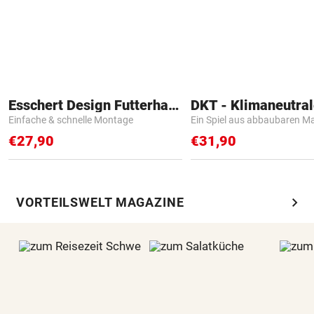
Esschert Design Futterhaus
Einfache & schnelle Montage
Ein Spiel aus abbaubaren Ma
€27,90
€31,90
chevron_right
VORTEILSWELT MAGAZINE