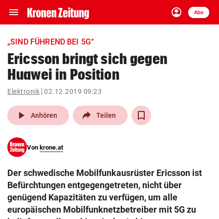
menu
account_circle
Navigation
Anmelden
Abo
close
Schließen
ein-/ausklappen
„SIND FÜHREND BEI 5G“
Abonnieren
Ericsson bringt sich gegen
Huawei in Position
account_circle
arrow_right
Anmelden
Elektronik
02.12.2019 09:23
pin_drop
arrow_right
Bundesland auswäh
Wien
play_arrow
Anhören
Teilen
bookmark
Merkliste
Von
krone.at
Suchbegriff
search
Der schwedische Mobilfunkausrüster Ericsson ist
eingeben
Befürchtungen entgegengetreten, nicht über
genügend Kapazitäten zu verfügen, um alle
europäischen Mobilfunknetzbetreiber mit 5G zu