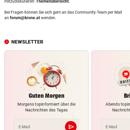
mitzudiskutieren:
Themenübersicht
.
Bei Fragen können Sie sich gern an das Community-Team per Mail
an
forum@krone.at
wenden.
NEWSLETTER
Guten Morgen
Br
Morgens topinformiert über die
Abends topin
Nachrichten des Tages
Nachrich
send
E-Mail
E-Mail
Abschicken