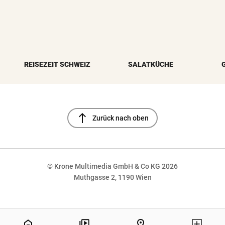
REISEZEIT SCHWEIZ
SALATKÜCHE
north
Zurück nach oben
© Krone Multimedia GmbH & Co KG 2026
Muthgasse 2, 1190 Wien
NaN%
home
pin_drop