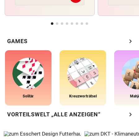
chevron_right
GAMES
Solitär
Kreuzworträtsel
Mahj
chevron_right
VORTEILSWELT „ALLE ANZEIGEN“