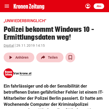
menu
account_circle
Navigation
Anmelden
Abo
close
Schließen
ein-/ausklappen
„UNWIEDERBRINGLICH“
Abonnieren
Polizei bekommt Windows 10 –
Ermittlungsdaten weg!
account_circle
arrow_right
Anmelden
Digital
29.11.2019 14:15
pin_drop
arrow_right
Bundesland auswäh
Wien
play_arrow
Anhören
Teilen
bookmark
Merkliste
Von
krone.at
Suchbegriff
search
Ein fahrlässiger und ob der Sensibilität der
eingeben
betroffenen Daten gefährlicher Fehler ist einem IT-
Mitarbeiter der Polizei Berlin passiert. Er hatte am
Wochenende Computer der Kriminalpolizei