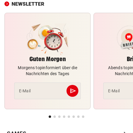
NEWSLETTER
Guten Morgen
Br
Morgens topinformiert über die
Abends topin
Nachrichten des Tages
Nachrich
send
E-Mail
E-Mail
Abschicken