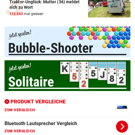
Traktor-Unglück: Mutter (36) meldet
Amazon-Kindle Vergleich
sich zu Wort
112.243
mal gelesen
ZUM VERGLEICH
Apple-iPad Vergleich
ZUM VERGLEICH
Apple-iPhone Vergleich
ZUM VERGLEICH
Apple Macbook Vergleich
ZUM VERGLEICH
Bluetooth Lautsprecher Vergleich
ZUM VERGLEICH
PRODUKT VERGLEICHE
DSL Speedtest
ZUM VERGLEICH
Fernseher Vergleich