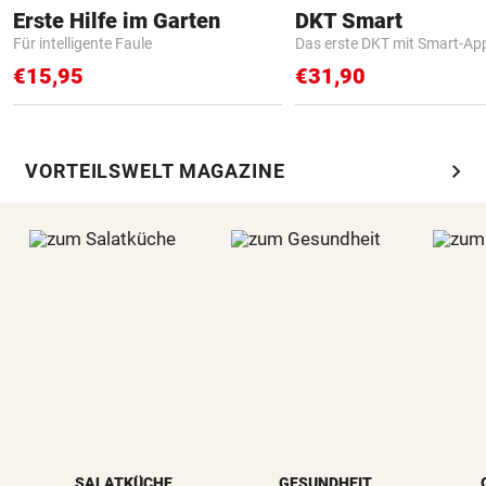
Erste Hilfe im Garten
DKT Smart
Für intelligente Faule
Das erste DKT mit Smart-Ap
€15,95
€31,90
chevron_right
VORTEILSWELT MAGAZINE
SALATKÜCHE
GESUNDHEIT