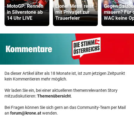
MotoGP: Rennen
Lionel Messi reist
Gegen Salzbu
in Silverstone ab
mit Privatjet zur
mauern? Für 
14 Uhr LIVE
Trauerfeier
WAC keine Op
Da dieser Artikel älter als 18 Monate ist, ist zum jetzigen Zeitpunkt
kein Kommentieren mehr möglich.
Wir laden Sie ein, bei einer aktuelleren themenrelevanten Story
mitzudiskutieren:
Themenübersicht
.
Bei Fragen können Sie sich gern an das Community-Team per Mail
an
forum@krone.at
wenden.