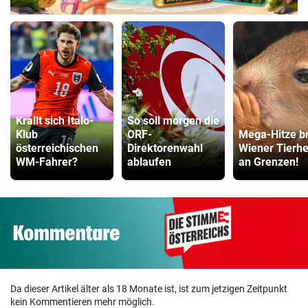
Krallt sich Italo-
So soll morgen die
Klub
ORF-
Mega-Hitze br
österreichischen
Direktorenwahl
Wiener Tierh
WM-Fahrer?
ablaufen
an Grenzen!
Da dieser Artikel älter als 18 Monate ist, ist zum jetzigen Zeitpunkt
kein Kommentieren mehr möglich.