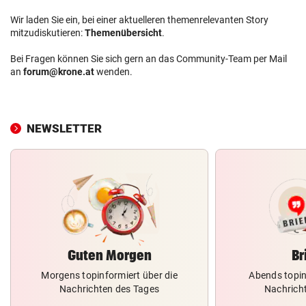
Wir laden Sie ein, bei einer aktuelleren themenrelevanten Story
mitzudiskutieren:
Themenübersicht
.
Bei Fragen können Sie sich gern an das Community-Team per Mail
an
forum@krone.at
wenden.
NEWSLETTER
Guten Morgen
Br
Morgens topinformiert über die
Abends topin
Nachrichten des Tages
Nachrich