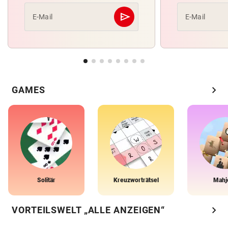
send
E-Mail
E-Mail
Abschicken
chevron_right
GAMES
Solitär
Kreuzworträtsel
Mahj
chevron_right
VORTEILSWELT „ALLE ANZEIGEN“