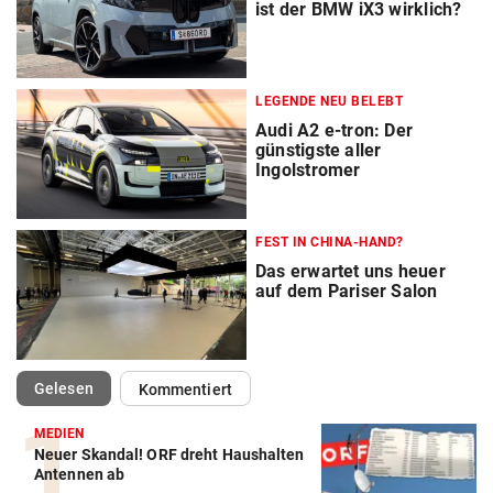
ist der BMW iX3 wirklich?
LEGENDE NEU BELEBT
Audi A2 e-tron: Der
günstigste aller
Ingolstromer
FEST IN CHINA-HAND?
Das erwartet uns heuer
auf dem Pariser Salon
(ausgewählt)
Gelesen
Kommentiert
MEDIEN
Neuer Skandal! ORF dreht Haushalten
Autobatterie Vergleich
Antennen ab