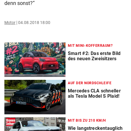
denn sonst?“
Motor
04.08.2018 18:00
MIT MINI-KOFFERRAUM?
Smart #2: Das erste Bild
des neuen Zweisitzers
AUF DER NORDSCHLEIFE
Mercedes CLA schneller
als Tesla Model S Plaid!
MIT BIS ZU 210 KM/H
Wie langstreckentauglich