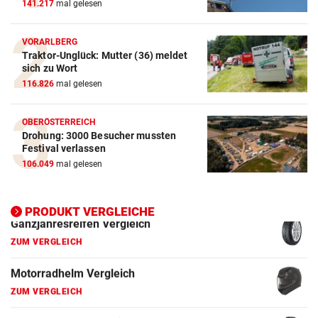
141.217
mal gelesen
ZUM VERGLEICH
Winterreifen Vergleich
VORARLBERG
Traktor-Unglück: Mutter (36) meldet
ZUM VERGLEICH
sich zu Wort
116.826
mal gelesen
Wagenheber Vergleich
ZUM VERGLEICH
OBERÖSTERREICH
Drohung: 3000 Besucher mussten
Elektroroller Vergleich
Festival verlassen
ZUM VERGLEICH
106.049
mal gelesen
Ganzjahresreifen Vergleich
ZUM VERGLEICH
PRODUKT VERGLEICHE
Motorradhelm Vergleich
ZUM VERGLEICH
Schneeketten Vergleich
ZUM VERGLEICH