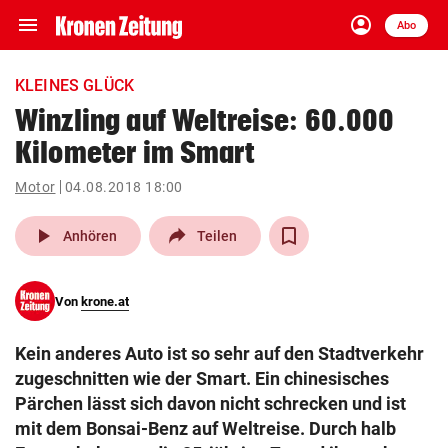
menu
account_circle
Navigation
Anmelden
Abo
close
Schließen
ein-/ausklappen
KLEINES GLÜCK
Abonnieren
Winzling auf Weltreise: 60.000
Kilometer im Smart
account_circle
arrow_right
Anmelden
Motor
04.08.2018 18:00
pin_drop
arrow_right
Bundesland auswäh
Wien
play_arrow
Anhören
Teilen
bookmark
Merkliste
Von
krone.at
Suchbegriff
search
Kein anderes Auto ist so sehr auf den Stadtverkehr
eingeben
zugeschnitten wie der Smart. Ein chinesisches
Pärchen lässt sich davon nicht schrecken und ist
mit dem Bonsai-Benz auf Weltreise. Durch halb