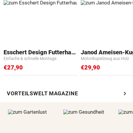
Esschert Design Futterhaus
Janod Ameisen-Ku
Einfache & schnelle Montage
Motorikspielzeug aus Holz
€27,90
€29,90
chevron_right
VORTEILSWELT MAGAZINE