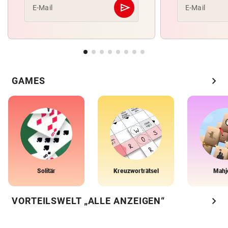
send
E-Mail
E-Mail
Abschicken
chevron_right
GAMES
Solitär
Kreuzworträtsel
Mahj
chevron_right
VORTEILSWELT „ALLE ANZEIGEN“