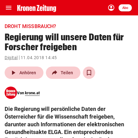
menu
account_circle
Navigation
Anmelden
Abo
close
Schließen
ein-/ausklappen
DROHT MISSBRAUCH?
Abonnieren
Regierung will unsere Daten für
Forscher freigeben
account_circle
arrow_right
Anmelden
Digital
11.04.2018 14:45
pin_drop
arrow_right
Bundesland auswäh
Wien
play_arrow
Anhören
Teilen
bookmark
Merkliste
Von
krone.at
Suchbegriff
search
Die Regierung will persönliche Daten der
eingeben
Österreicher für die Wissenschaft freigeben,
darunter auch Informationen der elektronischen
Gesundheitsakte ELGA. Ein entsprechendes