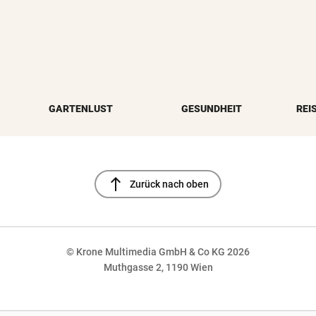
GARTENLUST
GESUNDHEIT
REI
north
Zurück nach oben
© Krone Multimedia GmbH & Co KG 2026
Muthgasse 2, 1190 Wien
NaN%