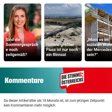
Sind die
„Muss es im
Sommergespräch
Italiens größter
sozialen Woh
e noch
Fluss ist nur noch
der Mercedes
zeitgemäß?
ein Rinnsal
sein?“
Da dieser Artikel älter als 18 Monate ist, ist zum jetzigen Zeitpunkt
kein Kommentieren mehr möglich.