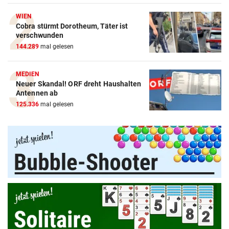
WIEN
Cobra stürmt Dorotheum, Täter ist
verschwunden
144.289
mal gelesen
MEDIEN
Neuer Skandal! ORF dreht Haushalten
Amazon-Kindle Vergleich
Antennen ab
125.336
mal gelesen
ZUM VERGLEICH
Apple-iPad Vergleich
ZUM VERGLEICH
Apple-iPhone Vergleich
ZUM VERGLEICH
Apple Macbook Vergleich
ZUM VERGLEICH