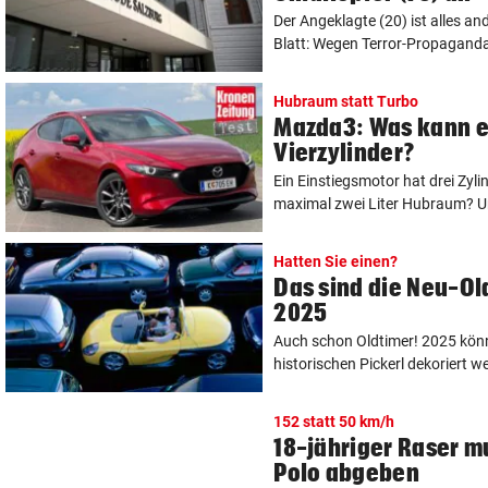
Der Angeklagte (20) ist alles an
Blatt: Wegen Terror-Propaganda 
Hubraum statt Turbo
Mazda3: Was kann e
Vierzylinder?
Ein Einstiegsmotor hat drei Zyli
maximal zwei Liter Hubraum? Und
Hatten Sie einen?
Das sind die Neu-Ol
2025
Auch schon Oldtimer! 2025 könn
historischen Pickerl dekoriert we
152 statt 50 km/h
18-jähriger Raser m
Polo abgeben