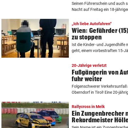
Seinen Führerschein und auch se
Nacht auf Freitag ein 18-jähriger
„Ich liebe Autofahren“
Wien: Gefährder (15)
zu stoppen
Ist die Kinder- und Jugendhilfe
geht, einem vorbestraften 15-Jähr
20-Jährige verletzt
Fußgängerin von Aut
fuhr weiter
Folgenschwerer Verkehrsunfall
Oberndorf in Tirol! Eine 20-jähr
Rallycross in Melk
Ein Zungenbrecher 
Rekordmeister Hölle
Sein Name ist ein Zungenbreche