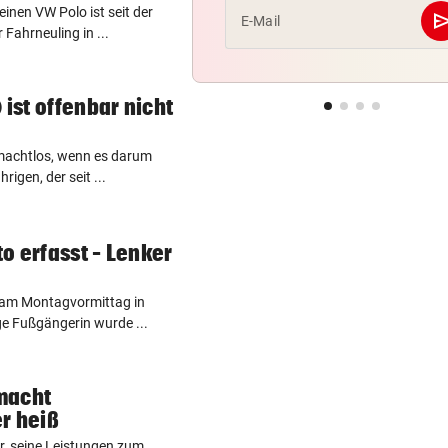
inen VW Polo ist seit der
se
E-Mail
 Fahrneuling in ...
 ist offenbar nicht
 machtlos, wenn es darum
igen, der seit ...
o erfasst – Lenker
 am Montagvormittag in
ige Fußgängerin wurde ...
macht
r heiß
r, seine Leistungen zum