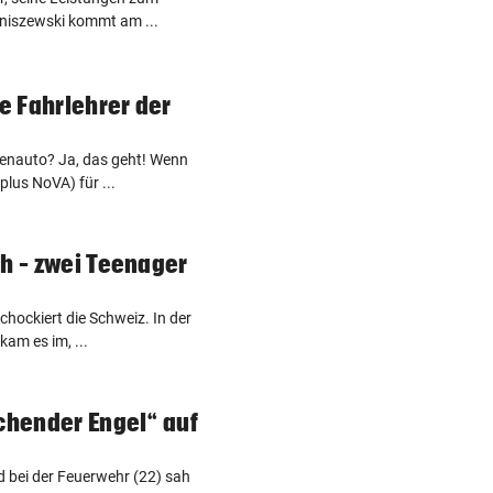
niszewski kommt am ...
te Fahrlehrer der
ienauto? Ja, das geht! Wenn
plus NoVA) für ...
ch – zwei Teenager
chockiert die Schweiz. In der
am es im, ...
schender Engel“ auf
d bei der Feuerwehr (22) sah