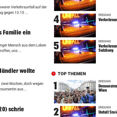
SKURRILES SPIEL
vor 
hwerer Verkehrsunfall auf der
Zwangspause: „Seltsam! So
g gegen 13.15 ...
etwas kommt nie vor“
EREIGNIS
4
Verkehrsun
FLUCH DER KARIBIK
vor 
s Familie ein
Rückschlag kam für „Captai
Colin“ im Zeitfahren
EREIGNIS
5
 junger Mensch aus dem Leben
Verkehrsun
Salzburg
UEFA BESTÄTIGT:
vor 
roffen, uns ...
Verdächtige Zahlungen an
Infantino-Mitarbeiterin
Händler wollte
TOP THEMEN
HANDSCHRIFT VON PIG
vor 
Tirolerinnen für diverse Top
EREIGNIS
1
eit zwei Wochen, doch wegen
Demonstrat
im ORF bestellt
nsumentin aus ...
Wien
GUTSCHEINE ZU GEWINNEN
vor 
Schicken Sie uns Ihr schöns
20) schrie
EREIGNIS
2
Katzenfoto!
Unfall Ste