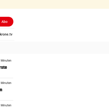
Abo
tschaft
krone.tv
Wissen
Gericht
Kolumnen
Freizeit
Reise
Ti
7 Minuten
rste
4 Minuten
en
2 Minuten