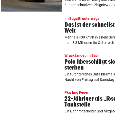
Zungenschnalzen: Zbigniew Sta
Im Bugatti unterwegs
Das ist der schnells
Welt
Mehr als 400 km/h in einem Ser
man 3,8 Millionen (in Österreich 
Wrack landet im Bach
Polo überschlägt si
sterben
Ein fürchterliches Unfalldrama s
Nacht von Freitag auf Samstag k
Pkw fing Feuer
22-Jähriger als „lö
Tankstelle
Ein Bahnmitarbeiter und Mitglie