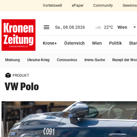
Vorteilswelt
ePaper
Community
Gewinns
close
Schließen
menu
Menü aufklappen
Sa., 08.08.2026
22°C
Wien
Abonnieren
Krone+
Österreich
Wien
Politik
Star
account_circle
arrow_right
Anmelden
Meinung
Ukraine-Krieg
Coronavirus
Immo-Suche
Rezept der Wo
pin_drop
arrow_right
Bundesland auswäh
Wien
PRODUKT
bookmark
Merkliste
VW Polo
Suchbegriff
search
eingeben