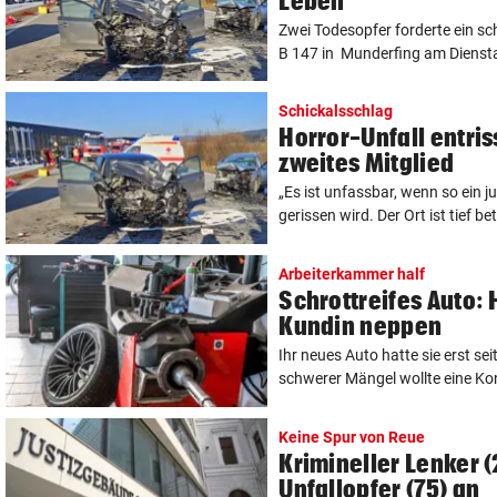
Leben
Zwei Todesopfer forderte ein sc
B 147 in Munderfing am Diensta
Schickalsschlag
Horror-Unfall entris
zweites Mitglied
„Es ist unfassbar, wenn so ein
gerissen wird. Der Ort ist tief bet
Arbeiterkammer half
Schrottreifes Auto: 
Kundin neppen
Ihr neues Auto hatte sie erst s
schwerer Mängel wollte eine Ko
Keine Spur von Reue
Krimineller Lenker (
Unfallopfer (75) an