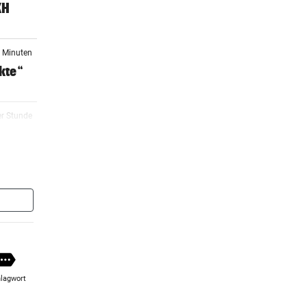
KH
2 Minuten
nkte“
er Stunde
er Stunde
I
2 Stunden
 eine
lagwort
2 Stunden