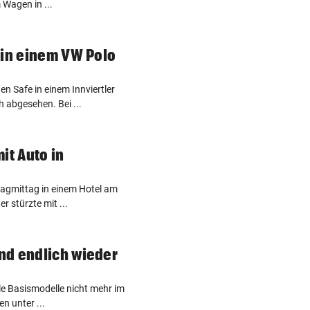
 Wagen in ...
 in einem VW Polo
en Safe in einem Innviertler
 abgesehen. Bei ...
it Auto in
tagmittag in einem Hotel am
r stürzte mit ...
nd endlich wieder
le Basismodelle nicht mehr im
 unter ...