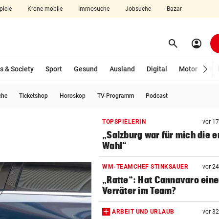
piele
Krone mobile
Immosuche
Jobsuche
Bazar
search
account_circle
Menü aufklappen
Suchen
s & Society
Sport
Gesund
Ausland
Digital
Motor
Wir
che
Ticketshop
Horoskop
TV-Programm
Podcast
len
TOPSPIELERIN
vor 1
„Salzburg war für mich die e
Wahl“
WM-TEAMCHEF STINKSAUER
vor 2
„Ratte“: Hat Cannavaro ein
Verräter im Team?
ARBEIT UND URLAUB
vor 3