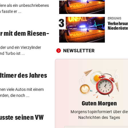
dere als ein unbeschriebenes
NOCH IMMER OHNE PASS
vor 
fasste er ...
GZSZ-Star Olivia über ihr Le
EREIGNIS
3
Österreich
Verkehrsun
Niederöste
r mit dem Riesen-
VORSCHLAG FÜR ROUTE
vor 
Land Salzburg hält dem S-Li
Bahn frei
nder und ein Vierzylinder
NEWSLETTER
 Turbo ist ...
POSSE UM ÖFB-CAMPUS
vor 
Wie Bezirksvorsteher Nevriv
der MA 7 scheitert
dtimer des Jahres
en viele Autos mit einem
rden, die noch ...
Guten Morgen
Morgens topinformiert über die
usste seinen VW
Nachrichten des Tages