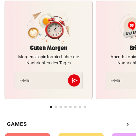
Guten Morgen
Br
Morgens topinformiert über die
Abends topin
Nachrichten des Tages
Nachrich
send
E-Mail
E-Mail
Abschicken
chevron_right
GAMES