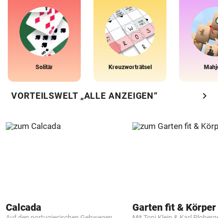
Solitär
Kreuzworträtsel
Mahj
chevron_right
VORTEILSWELT „ALLE ANZEIGEN“
Calcada
Garten fit & Körper 
Auf den portugiesischen Gehwegen
Mit Toni Klein & Karl Ploberg