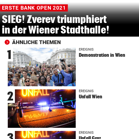
ERSTE BANK OPEN 2021
SIEG! Zverev triumphiert
in der Wiener Stadthalle!
ÄHNLICHE THEMEN
EREIGNIS
1
Demonstration in Wien
EREIGNIS
2
Unfall Wien
EREIGNIS
3
Unfall Graz