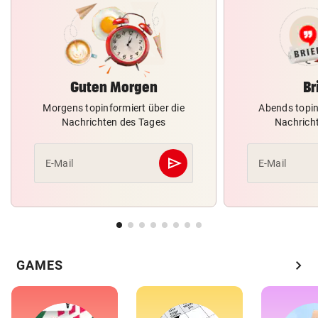
Guten Morgen
Br
Morgens topinformiert über die
Abends topin
Nachrichten des Tages
Nachrich
send
E-Mail
E-Mail
Abschicken
chevron_right
GAMES