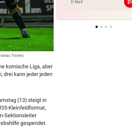
se
E-Mail
Andreas Tröster)
ne komische Liga, aber
, drei kann jeder jeden
mstag (13) steigt in
35-Kleinfeldformat,
n-Sektionsleiter
rebshilfe gespendet.