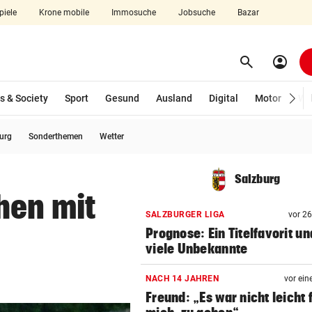
piele
Krone mobile
Immosuche
Jobsuche
Bazar
search
account_circle
Menü aufklappen
Suchen
s & Society
Sport
Gesund
Ausland
Digital
Motor
Wir
burg
Sonderthemen
Wetter
len
Salzburg
hen mit
SALZBURGER LIGA
vor 2
Prognose: Ein Titelfavorit un
viele Unbekannte
NACH 14 JAHREN
vor ein
Freund: „Es war nicht leicht 