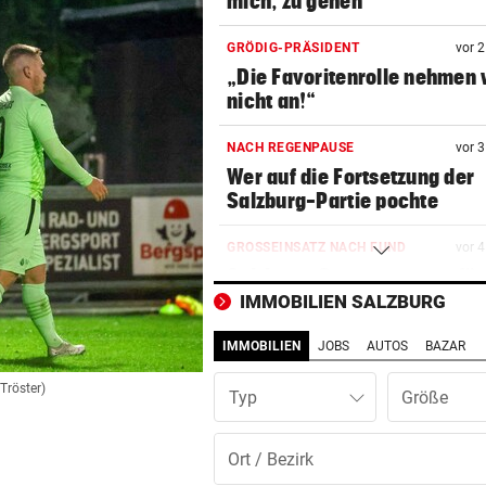
mich, zu gehen“
GRÖDIG-PRÄSIDENT
vor 
„Die Favoritenrolle nehmen 
nicht an!“
NACH REGENPAUSE
vor 
Wer auf die Fortsetzung der
Salzburg-Partie pochte
GROSSEINSATZ NACH FUND
vor 
Salzburg: Granate sorgte für
nächtliche Sperre
IMMOBILIEN SALZBURG
IMMOBILIEN
JOBS
AUTOS
BAZAR
„IST KEINE ARBEIT“
vor 
Kanzler empört mit Sager üb
 Tröster)
Typ
Kinderbetreuung
EIN VERLETZTER
vor 
Auto überschlug sich bei Unf