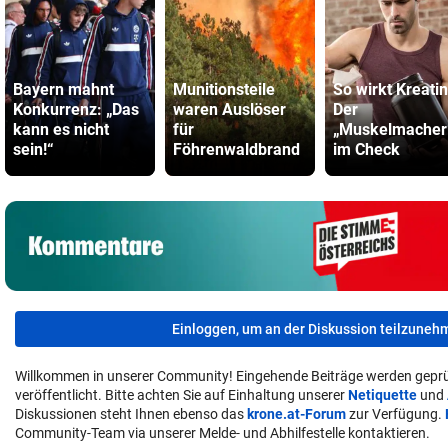
Bayern mahnt
Munitionsteile
So wirkt Kreatin
Konkurrenz: „Das
waren Auslöser
Der
kann es nicht
für
„Muskelmacher
sein!“
Föhrenwaldbrand
im Check
Einloggen, um an der Diskussion teilzuneh
Willkommen in unserer Community! Eingehende Beiträge werden geprü
veröffentlicht. Bitte achten Sie auf Einhaltung unserer
Netiquette
und
Diskussionen steht Ihnen ebenso das
krone.at-Forum
zur Verfügung.
Community-Team via unserer Melde- und Abhilfestelle kontaktieren.