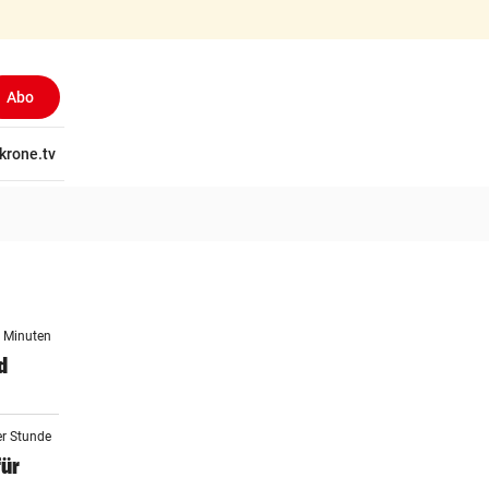
Abo
tschaft
krone.tv
Wissen
Gericht
Kolumnen
Freizeit
Reise
Ti
6 Minuten
d
er Stunde
für