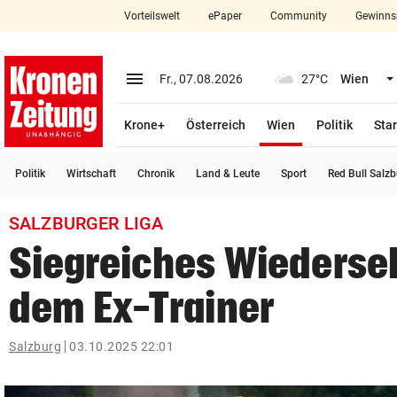
Vorteilswelt
ePaper
Community
Gewinns
close
Schließen
menu
Menü aufklappen
Fr., 07.08.2026
27°C
Wien
Abonnieren
(ausgewählt)
Krone+
Österreich
Wien
Politik
Star
account_circle
arrow_right
Anmelden
Politik
Wirtschaft
Chronik
Land & Leute
Sport
Red Bull Salz
pin_drop
arrow_right
Bundesland auswäh
Wien
SALZBURGER LIGA
bookmark
Merkliste
Siegreiches Wiederse
dem Ex-Trainer
Suchbegriff
search
eingeben
Salzburg
03.10.2025 22:01