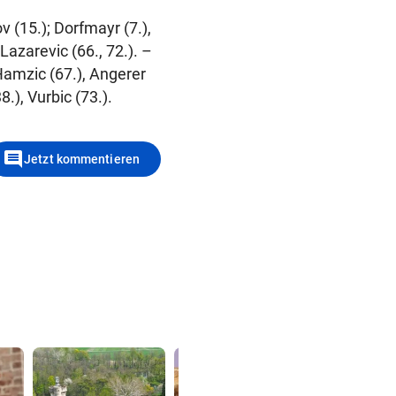
 (15.); Dorfmayr (7.),
Lazarevic (66., 72.). –
 Hamzic (67.), Angerer
.), Vurbic (73.).
comment
Jetzt kommentieren