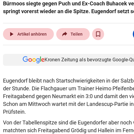
Bürmoos siegte gegen Puch und Ex-Coach Buhacek verd
springt vorerst wieder an die Spitze. Eugendorf setzt s
play_arrow
Artikel anhören
Teilen
Kronen Zeitung als bevorzugte Google-Q
Eugendorf bleibt nach Startschwierigkeiten in der Salz
der Stunde. Die Flachgauer um Trainer Heimo Pfeifenbe
Freitagabend gegen Neumarkt ein 3:0 und damit den vier
Schon am Mittwoch wartet mit der Landescup-Partie in 
Prüfstein.
Von der Tabellenspitze sind die Eugendorfer aber noch w
matchten sich Freitagabend Grödig und Hallein im Fern