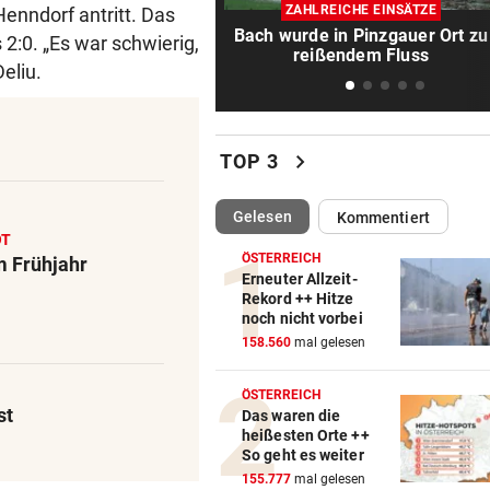
„Sah sehr schlimm aus“ – S
ZAHLREICHE EINSÄTZE
enndorf antritt. Das
um Salzburg-Kicker
Bach wurde in Pinzgauer Ort zu
2:0. „Es war schwierig,
reißendem Fluss
eliu.
BULLEN-NOTEN IM DETAIL
vor 1
Kapitän und „Zauber-Zawie“
glänzten bei Salzburg
chevron_right
TOP 3
EUROPA-LEAGUE-QUALI
vor 1
Joker Tabakovic führt Salzbu
(ausgewählt)
Gelesen
Kommentiert
Last-Minute-Sieg
OT
ÖSTERREICH
m Frühjahr
ORKAN, KEIN STROM & CO
vor 1
Erneuter Allzeit-
Rekord ++ Hitze
Skurrilitäten in der Red Bull
noch nicht vorbei
häufen sich
158.560
mal gelesen
MITTEN IN HITZEWELLE
vor 1
ÖSTERREICH
Irre! Salzburg – Pafos wegen
st
Das waren die
Sintflut unterbrochen
heißesten Orte ++
So geht es weiter
WAS FÜR EINE KLATSCHE!
vor 1
155.777
mal gelesen