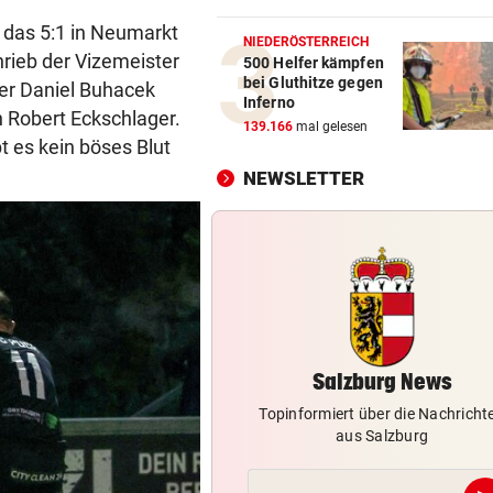
TV-Star geht mit Kanzler St
f das 5:1 in Neumarkt
hart ins Gericht
NIEDERÖSTERREICH
hrieb der Vizemeister
500 Helfer kämpfen
bei Gluthitze gegen
er Daniel Buhacek
ZAHLREICHE EINSÄTZE
vor 1
Inferno
Bach wurde in Pinzgauer Ort
n Robert Eckschlager.
139.166
mal gelesen
reißendem Fluss
bt es kein böses Blut
NEWSLETTER
PAUSENGESPRÄCH
vor 1
Kissin kennt bei den Festspi
keine Routine
LEIPZIGS SEIWALD
vor 1
„Er ist wie der Liebling aller
Schwiegermütter!“
Salzburg News
Topinformiert über die Nachricht
aus Salzburg