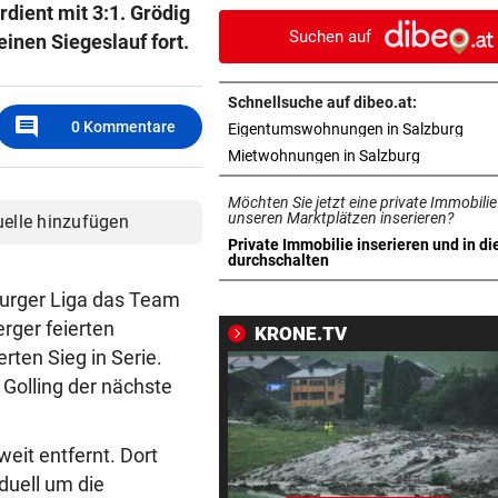
ient mit 3:1. Grödig
auf Landesstraße
Suchen auf
einen Siegeslauf fort.
DER MORGEN DANACH
vor 
Verheerende Unwetter richt
Schnellsuche auf dibeo.at:
massive Schäden an
comment
0
Kommentare
in n
Eigentumswohnungen in Salzburg
in neuem T
Mietwohnungen in Salzburg
LANGER EUROPACUPABEND
vor 
Salzburg: Lob von Brasilien-
Möchten Sie jetzt eine private Immobilie
und große Sorgen
unseren Marktplätzen inserieren?
uelle hinzufügen
Private Immobilie inserieren und in di
in neuem Tab öffnen
durchschalten
„KRONE“-KOLUMNE
vor 
Austria Salzburg setzt auf da
burger Liga das Team
Leistungsprinzip
rger feierten
KRONE.TV
ten Sieg in Serie.
TROTZ KRANKHEIT
vor 
Golling der nächste
Starkoch Lafer kann’s nicht
lassen
eit entfernt. Dort
WOHL SCHWER VERLETZT
vor 1
duell um die