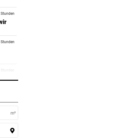
2 Stunden
wir
3 Stunden
4 Stunden
4 Stunden
er
m²
4 Stunden
all