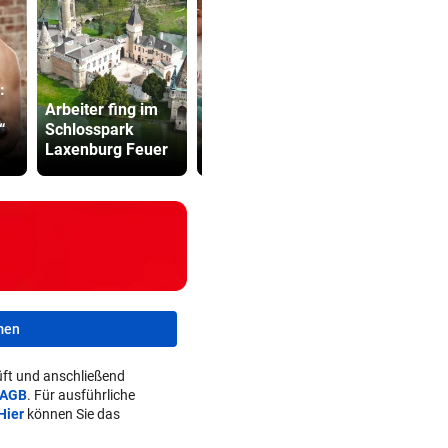
:
Bekommen
Kanzler
Arbeiter fing im
Mütter genug
entschuldig
“
Schlosspark
Unterstützung
„Der Satz is
Laxenburg Feuer
vom Staat?
falsch“
men
ft und anschließend
AGB
. Für ausführliche
Hier
können Sie das