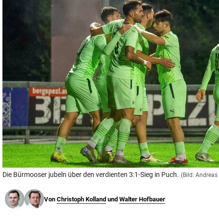
© Krone Multimedia GmbH & Co KG 2026
Muthgasse 2, 1190 Wien
Die Bürmooser jubeln über den verdienten 3:1-Sieg in Puch.
(Bild: Andreas
Von
Christoph Kolland
und
Walter Hofbauer