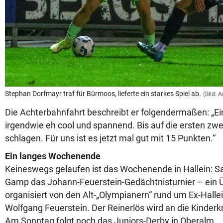
Stephan Dorfmayr traf für Bürmoos, lieferte ein starkes Spiel ab.
(Bild: 
Die Achterbahnfahrt beschreibt er folgendermaßen: „Ei
irgendwie eh cool und spannend. Bis auf die ersten zwei
schlagen. Für uns ist es jetzt mal gut mit 15 Punkten.“
Ein langes Wochenende
Keineswegs gelaufen ist das Wochenende in Hallein: Sa
Gamp das Johann-Feuerstein-Gedächtnisturnier – ein Ü
organisiert von den Alt-„Olympianern“ rund um Ex-Hallei
Wolfgang Feuerstein. Der Reinerlös wird an die Kinderk
Am Sonntag folgt noch das Juniors-Derby in Oberalm.