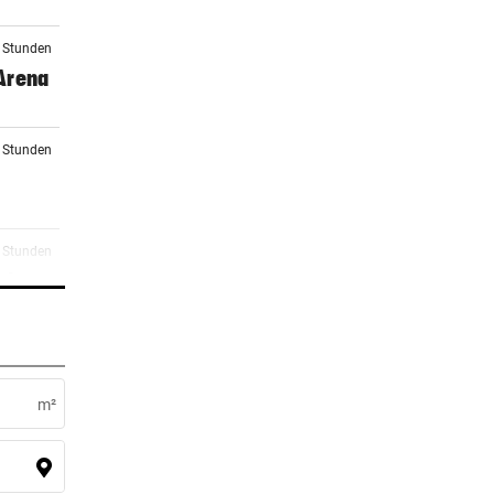
2 Stunden
 Arena
3 Stunden
5 Stunden
ocker
5 Stunden
 zu
m²
5 Stunden
elen