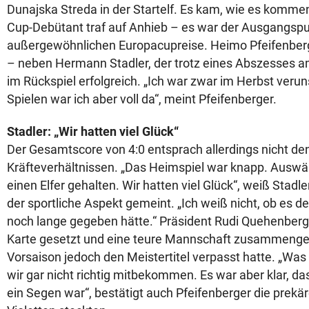
Dunajska Streda in der Startelf. Es kam, wie es komme
Cup-Debütant traf auf Anhieb – es war der Ausgangspu
außergewöhnlichen Europacupreise. Heimo Pfeifenberg
– neben Hermann Stadler, der trotz eines Abszesses a
im Rückspiel erfolgreich. „Ich war zwar im Herbst veruns
Spielen war ich aber voll da“, meint Pfeifenberger.
Stadler: „Wir hatten viel Glück“
Der Gesamtscore von 4:0 entsprach allerdings nicht d
Kräfteverhältnissen. „Das Heimspiel war knapp. Auswä
einen Elfer gehalten. Wir hatten viel Glück“, weiß Stadle
der sportliche Aspekt gemeint. „Ich weiß nicht, ob es d
noch lange gegeben hätte.“ Präsident Rudi Quehenberge
Karte gesetzt und eine teure Mannschaft zusammengeste
Vorsaison jedoch den Meistertitel verpasst hatte. „Was 
wir gar nicht richtig mitbekommen. Es war aber klar, d
ein Segen war“, bestätigt auch Pfeifenberger die prekär