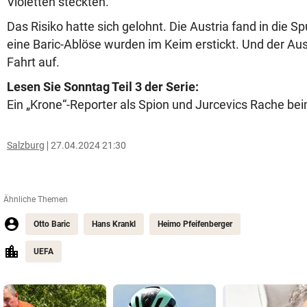
Violetten steckten.
Das Risiko hatte sich gelohnt. Die Austria fand in die S
eine Baric-Ablöse wurden im Keim erstickt. Und der Au
Fahrt auf.
Lesen Sie Sonntag Teil 3 der Serie:
Ein „Krone“-Reporter als Spion und Jurcevics Rache be
Salzburg
27.04.2024 21:30
Ähnliche Themen
Otto Baric
Hans Krankl
Heimo Pfeifenberger
UEFA