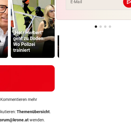
se
E-Mail
„Herr Herbert“
F1-Boss verrät: Es
Katzentöter
geht zu Boden:
wird mehr
Anwalt: „Ni
In
Wo Polizei
Sprintrennen
viel Hass
trainiert
geben
begegnet“
ein Kommentieren mehr
skutieren:
Themenübersicht
.
forum@krone.at
wenden.