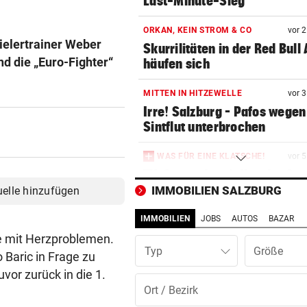
Last-Minute-Sieg
ORKAN, KEIN STROM & CO
vor 
pielertrainer Weber
Skurrilitäten in der Red Bull
d die „Euro-Fighter“
häufen sich
MITTEN IN HITZEWELLE
vor 
Irre! Salzburg – Pafos wegen
Sintflut unterbrochen
WAS FÜR EINE KLATSCHE!
vor 
TV-Star geht mit Kanzler St
hart ins Gericht
IMMOBILIEN SALZBURG
uelle hinzufügen
IMMOBILIEN
JOBS
AUTOS
BAZAR
ZAHLREICHE EINSÄTZE
vor 
Bach wurde in Pinzgauer Ort
te mit Herzproblemen.
Typ
reißendem Fluss
 Baric in Frage zu
vor zurück in die 1.
PAUSENGESPRÄCH
vor 
Kissin kennt bei den Festspi