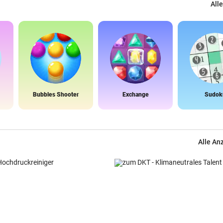
Alle
Bubbles Shooter
Exchange
Sudok
Alle An