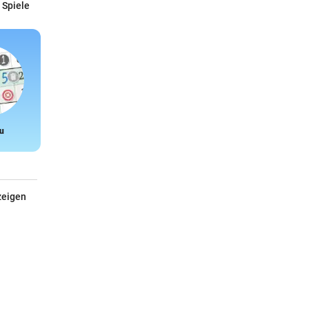
 Spiele
u
Snake
zeigen