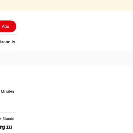
Abo
tschaft
krone.tv
Wissen
Gericht
Kolumnen
Freizeit
Reise
Ti
0 Minuten
er Stunde
rg zu