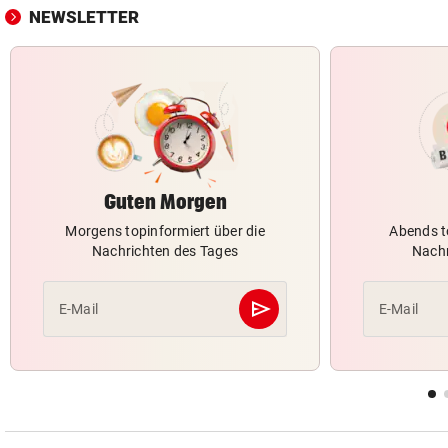
NEWSLETTER
Guten Morgen
Morgens topinformiert über die
Abends t
Nachrichten des Tages
Nachr
send
E-Mail
E-Mail
Abschicken