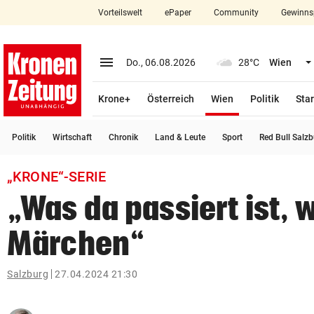
Vorteilswelt
ePaper
Community
Gewinns
close
Schließen
menu
Menü aufklappen
Do., 06.08.2026
28°C
Wien
Abonnieren
(ausgewählt)
Krone+
Österreich
Wien
Politik
Star
account_circle
arrow_right
Anmelden
Politik
Wirtschaft
Chronik
Land & Leute
Sport
Red Bull Salz
pin_drop
arrow_right
Bundesland auswäh
Wien
„KRONE“-SERIE
bookmark
Merkliste
„Was da passiert ist, 
Märchen“
Suchbegriff
search
eingeben
Salzburg
27.04.2024 21:30