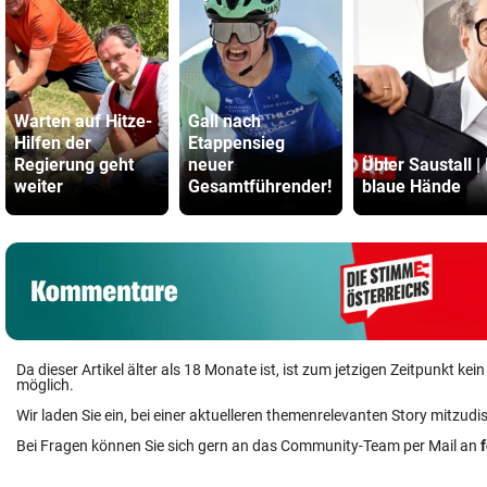
Warten auf Hitze-
Gall nach
Hilfen der
Etappensieg
Regierung geht
neuer
Übler Saustall | 
weiter
Gesamtführender!
blaue Hände
Da dieser Artikel älter als 18 Monate ist, ist zum jetzigen Zeitpunkt k
möglich.
Wir laden Sie ein, bei einer aktuelleren themenrelevanten Story mitzudi
Bei Fragen können Sie sich gern an das Community-Team per Mail an