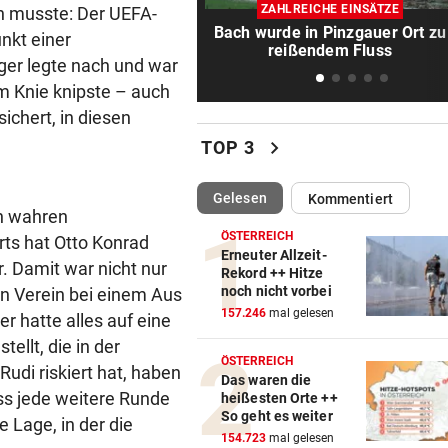
172 km/h im 100er: Nächstes
ZAHLREICHE EINSÄTZE
n musste: Der UEFA-
Raser-Auto einkassiert
Bach wurde in Pinzgauer Ort zu
nkt einer
reißendem Fluss
er legte nach und war
NORDLIGA-SERIE
vor 
m Knie knipste – auch
„Daheim juckt es keinen, wie
gespielt haben“
ichert, in diesen
chevron_right
TOP 3
TÜR VEREITELT ÜBERFALL
vor 1
Tollpatschiger Räuber muss
(ausgewählt)
Gelesen
Kommentiert
sieben Jahre absitzen
en wahren
ÖSTERREICH
rts hat Otto Konrad
NACH SEUCHENJAHREN
vor 1
Erneuter Allzeit-
r. Damit war nicht nur
Rekord ++ Hitze
Anif will in Salzburger Liga 
noch nicht vorbei
en Verein bei einem Aus
voll angreifen
157.246
mal gelesen
r hatte alles auf eine
llt, die in der
ERWARTETE RÜCKKEHR
vor 1
ÖSTERREICH
Neue Chance für eine der
Rudi riskiert hat, haben
Das waren die
beliebtesten Mozart-Opern
ass jede weitere Runde
heißesten Orte ++
So geht es weiter
e Lage, in der die
NÄCHTLICHE RETTUNG
vor 1
154.723
mal gelesen