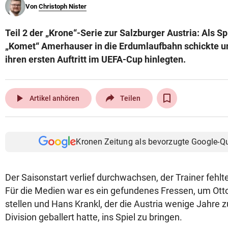
Von
Christoph Nister
© Krone Multimedia GmbH & Co KG 2026
Muthgasse 2, 1190 Wien
Teil 2 der „Krone“-Serie zur Salzburger Austria: Als S
„Komet“ Amerhauser in die Erdumlaufbahn schickte un
ihren ersten Auftritt im UEFA-Cup hinlegten.
play_arrow
Artikel anhören
Teilen
Kronen Zeitung als bevorzugte Google-Q
Der Saisonstart verlief durchwachsen, der Trainer fehl
Für die Medien war es ein gefundenes Fressen, um Otto
stellen und Hans Krankl, der die Austria wenige Jahre zu
Division geballert hatte, ins Spiel zu bringen.