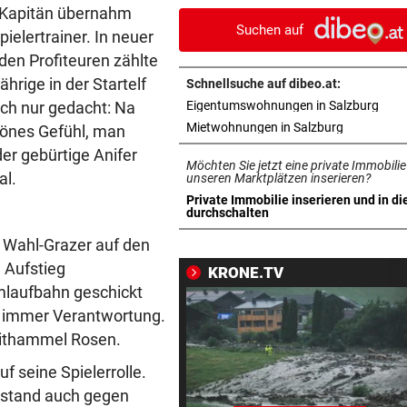
keine Routine
r Kapitän übernahm
Suchen auf
elertrainer. In neuer
LEIPZIGS SEIWALD
vor 
 den Profiteuren zählte
„Er ist wie der Liebling aller
hrige in der Startelf
Schnellsuche auf dibeo.at:
Schwiegermütter!“
in n
ich nur gedacht: Na
Eigentumswohnungen in Salzburg
in neuem T
Mietwohnungen in Salzburg
chönes Gefühl, man
PANZER ANGEKNABBERT
vor 
er gebürtige Anifer
Spaziergänger rettete Schil
Möchten Sie jetzt eine private Immobilie
al.
vor eigenem Hund
unseren Marktplätzen inserieren?
Private Immobilie inserieren und in di
in neuem Tab öffnen
durchschalten
OPERN-SCHNELLCHECK
vor 
Was Sie wissen müssen: Moz
r Wahl-Grazer auf den
„Così fan tutte“
 Aufstieg
KRONE.TV
mlaufbahn geschickt
„KRONE“-INTERVIEW
vor 
m immer Verantwortung.
„Werden beweisen, dass wir 
Leithammel Rosen.
gute Truppe haben“
f seine Spielerrolle.
TAUERNAUTOBAHN
vor 
 stand auch gegen