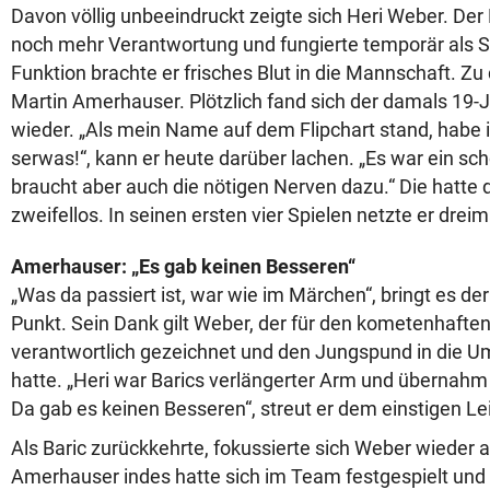
Davon völlig unbeeindruckt zeigte sich Heri Weber. De
noch mehr Verantwortung und fungierte temporär als Spi
Funktion brachte er frisches Blut in die Mannschaft. Zu
Martin Amerhauser. Plötzlich fand sich der damals 19-Jä
wieder. „Als mein Name auf dem Flipchart stand, habe 
serwas!“, kann er heute darüber lachen. „Es war ein s
braucht aber auch die nötigen Nerven dazu.“ Die hatte d
zweifellos. In seinen ersten vier Spielen netzte er dreim
Amerhauser: „Es gab keinen Besseren“
„Was da passiert ist, war wie im Märchen“, bringt es de
Punkt. Sein Dank gilt Weber, der für den kometenhaften
verantwortlich gezeichnet und den Jungspund in die U
hatte. „Heri war Barics verlängerter Arm und übernah
Da gab es keinen Besseren“, streut er dem einstigen 
Als Baric zurückkehrte, fokussierte sich Weber wieder au
Amerhauser indes hatte sich im Team festgespielt und