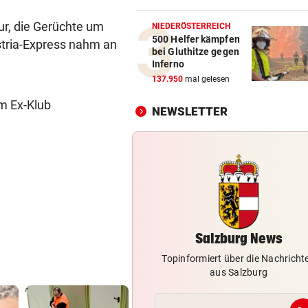
Bergsteiger (38) verirrte si
Hochkönig
pur, die Gerüchte um
NIEDERÖSTERREICH
500 Helfer kämpfen
stria-Express nahm an
bei Gluthitze gegen
BLITZEINSCHLÄGE
vor 1
Inferno
Waldbrände forderten Salzb
137.950
mal gelesen
Feuerwehren
im Ex-Klub
NEWSLETTER
SOMALIER VERURTEILT
vor 1
Überfall mit Pistolen auf de
Überfuhrsteg: Haft!
WIEDERAUFNAHME
vor 1
„Il viaggio a Reims“-Premie
Stammtisch-Flair
Salzburg News
Topinformiert über die Nachricht
aus Salzburg