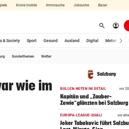
piele
Krone mobile
Immosuche
Jobsuche
Bazar
search
account_circle
Menü aufklappen
Suchen
s & Society
Sport
Gesund
Ausland
Digital
Motor
Wir
burg
Sonderthemen
Wetter
len
Salzburg
war wie im
BULLEN-NOTEN IM DETAIL
vor 2
Kapitän und „Zauber-
Zawie“glänzten bei Salzburg
EUROPA-LEAGUE-QUALI
vor ein
Joker Tabakovic führt Salzbu