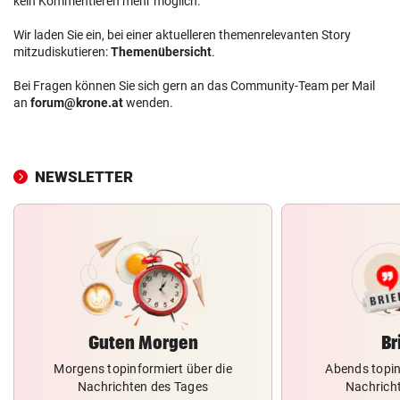
kein Kommentieren mehr möglich.
Wir laden Sie ein, bei einer aktuelleren themenrelevanten Story
mitzudiskutieren:
Themenübersicht
.
Bei Fragen können Sie sich gern an das Community-Team per Mail
an
forum@krone.at
wenden.
NEWSLETTER
Guten Morgen
Br
Morgens topinformiert über die
Abends topin
Nachrichten des Tages
Nachrich