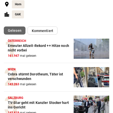
Horn
GAK
(ausgewählt)
Gelesen
Kommentiert
ÖSTERREICH
Erneuter Allzeit-Rekord ++ Hitze noch
nicht vorbei
161.947
mal gelesen
WIEN
Cobra stürmt Dorotheum, Täter ist
verschwunden
143.263
mal gelesen
SALZBURG
TV-Star geht mit Kanzler Stocker hart
ins Gericht
142.819
mal gelesen