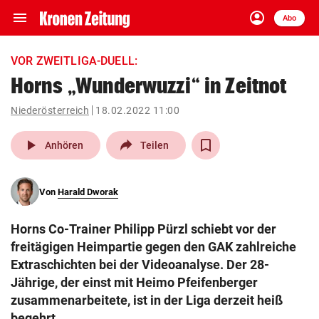
menu
account_circle
Navigation
Anmelden
Abo
close
Schließen
ein-/ausklappen
VOR ZWEITLIGA-DUELL:
Abonnieren
Horns „Wunderwuzzi“ in Zeitnot
account_circle
arrow_right
Niederösterreich
18.02.2022 11:00
Anmelden
play_arrow
Anhören
Teilen
pin_drop
arrow_right
Bundesland auswäh
Wien
bookmark
Von
Harald Dworak
Merkliste
Horns Co-Trainer Philipp Pürzl schiebt vor der
Suchbegriff
freitägigen Heimpartie gegen den GAK zahlreiche
search
eingeben
Extraschichten bei der Videoanalyse. Der 28-
Jährige, der einst mit Heimo Pfeifenberger
zusammenarbeitete, ist in der Liga derzeit heiß
begehrt ...