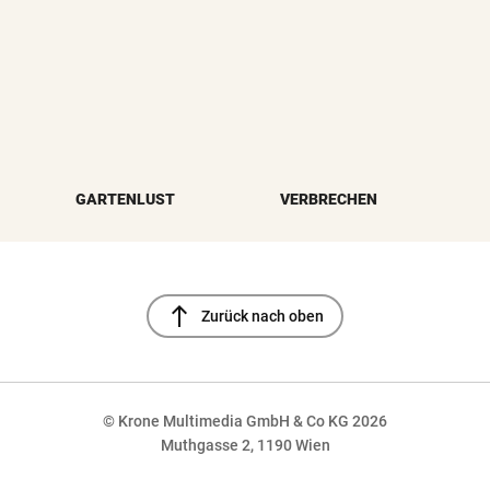
GARTENLUST
VERBRECHEN
north
Zurück nach oben
© Krone Multimedia GmbH & Co KG 2026
Muthgasse 2, 1190 Wien