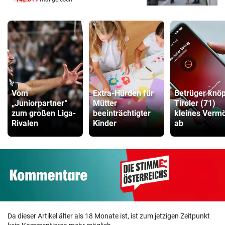
Vom
Extra-Hürden für
Betrüger knöp
„Juniorpartner“
Mütter
Tiroler (71)
zum großen Liga-
beeinträchtigter
kleines Verm
Rivalen
Kinder
ab
Da dieser Artikel älter als 18 Monate ist, ist zum jetzigen Zeitpunkt