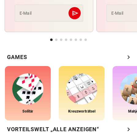
send
E-Mail
E-Mail
Abschicken
chevron_right
GAMES
Solitär
Kreuzworträtsel
Mahj
chevron_right
VORTEILSWELT „ALLE ANZEIGEN“