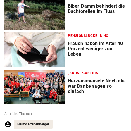
Biber-Damm behindert die
Bachforellen im Fluss
PENSIONSLÜCKE IN NÖ
Frauen haben im Alter 40
Prozent weniger zum
Leben
„KRONE“-AKTION
Herzensmensch: Noch nie
war Danke sagen so
einfach
Ähnliche Themen
Heimo Pfeifenberger