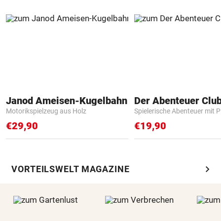
Janod Ameisen-Kugelbahn
Der Abenteuer Clu
Motorikspielzeug aus Holz
Spielerische Abenteuer mit P
€29,90
€19,90
chevron_right
VORTEILSWELT MAGAZINE