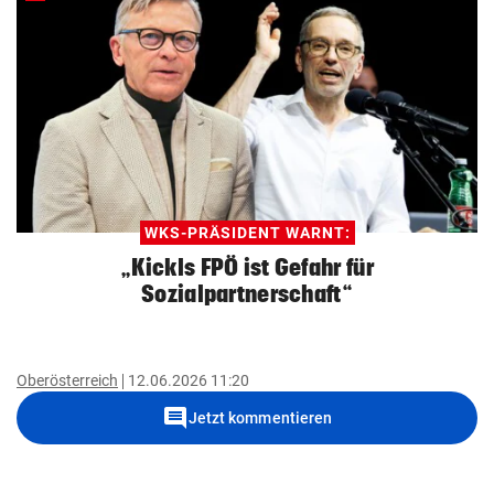
WKS-PRÄSIDENT WARNT:
„Kickls FPÖ ist Gefahr für
Sozialpartnerschaft“
Oberösterreich
12.06.2026 11:20
comment
Jetzt kommentieren