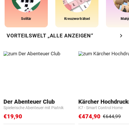
Solitär
Kreuzworträtsel
Mahj
chevron_right
VORTEILSWELT „ALLE ANZEIGEN“
Der Abenteuer Club
Kärcher Hochdruck
Spielerische Abenteuer mit Piatnik
K7 - Smart Control Home
€19,90
€474,90
€644,99