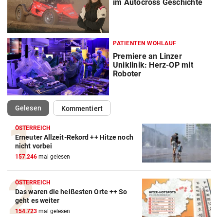
im Autocross Geschichte
PATIENTEN WOHLAUF
Premiere an Linzer
Uniklinik: Herz-OP mit
Roboter
(ausgewählt)
Gelesen
Kommentiert
ÖSTERREICH
Erneuter Allzeit-Rekord ++ Hitze noch
nicht vorbei
157.246
mal gelesen
ÖSTERREICH
Das waren die heißesten Orte ++ So
geht es weiter
154.723
mal gelesen