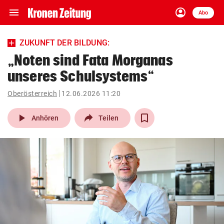
menu
account_circle
Navigation
Anmelden
Abo
close
Schließen
ein-/ausklappen
ZUKUNFT DER BILDUNG:
Abonnieren
„Noten sind Fata Morganas
unseres Schulsystems“
account_circle
arrow_right
Anmelden
Oberösterreich
12.06.2026 11:20
pin_drop
arrow_right
Bundesland auswäh
Wien
play_arrow
Anhören
Teilen
bookmark
Merkliste
Suchbegriff
search
eingeben