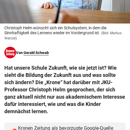
© Krone Multimedia GmbH & Co KG 2026
Muthgasse 2, 1190 Wien
Christoph Helm wünscht sich ein Schulsystem, in dem die
Sinnhaftigkeit des Lernens wieder im Vordergrund ist.
(Bild: Markus
Wenzel)
Von
Gerald Schwab
Hat unsere Schule Zukunft, wie sie jetzt ist? Wie
sieht die Bildung der Zukunft aus und was sollte
sich ändern? Die „Krone“ hat darüber mit JKU-
Professor Christoph Helm gesprochen, der sich
ganz aktuell nicht nur aus akademischem Interesse
dafür interessiert, wie und was die Kinder
demnächst lernen.
Kronen Zeitung als bevorzugte Google-Quelle