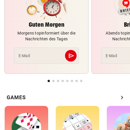
Guten Morgen
Br
Morgens topinformiert über die
Abends topin
Nachrichten des Tages
Nachrich
send
E-Mail
E-Mail
Abschicken
chevron_right
GAMES