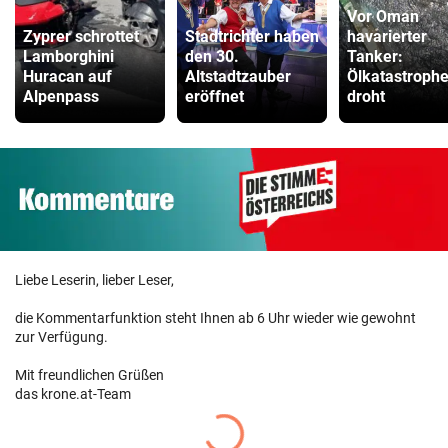
Vor Oman
Zyprer schrottet
Stadtrichter haben
havarierter
Lamborghini
den 30.
Tanker:
Huracan auf
Altstadtzauber
Ölkatastroph
Alpenpass
eröffnet
droht
Liebe Leserin, lieber Leser,
die Kommentarfunktion steht Ihnen ab 6 Uhr wieder wie gewohnt
zur Verfügung.
Mit freundlichen Grüßen
das krone.at-Team