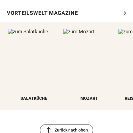
chevron_right
VORTEILSWELT MAGAZINE
SALATKÜCHE
MOZART
REI
north
Zurück nach oben